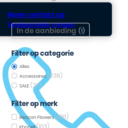
Neem contact op
Veelgestelde vragen
In de aanbieding
(1)
Filter op categorie
Filter op categorie
Alles
(238)
Accessoires
(27)
SALE
Filter op merk
(106)
Filter op merk
Beacon Flowers
(103)
Khocell