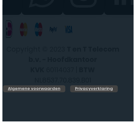
Copyright © 2023
T en T Telecom
b.v. - Hoofdkantoor
KVK
60114037 |
BTW
NL8537.70.839.B01
Algemene voorwaarden
Privacyverklaring