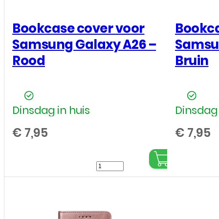
Bookcase cover voor
Bookca
Samsung Galaxy A26 –
Samsun
Rood
Bruin
Dinsdag in huis
Dinsdag 
€
7,95
€
7,95
Bookcase
cover
voor
Samsung