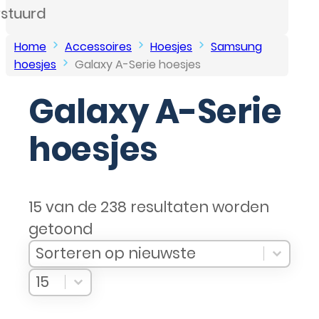
Home
Accessoires
Hoesjes
Samsung
hoesjes
Galaxy A-Serie hoesjes
Galaxy A-Serie
hoesjes
15 van de 238 resultaten worden
getoond
Sort Products
Sort content
Sort content
Sorteren op nieuwste
Select number per page
Select number per page
15