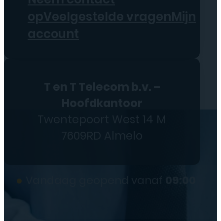
op
Veelgestelde vragen
Mijn
account
T en T Telecom b.v. –
Hoofdkantoor
Twentepoort West 14 M
7609RD Almelo
●
Vandaag geopend vanaf
09:00