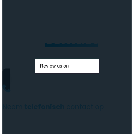
Neem
contact
op
Neem
telefonisch
contact op
+31(0)35 6313897