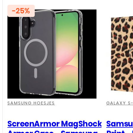
-25%
,
,
,
,
,
,
,
,
SAMSUNG HOESJES
GALAXY S-
ScreenArmor MagShock
Samsun