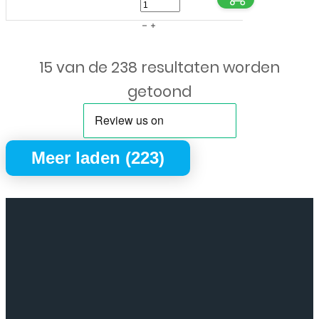
Bookcase
cover
voor
15 van de 238 resultaten worden
Samsung
Galaxy
getoond
A36
-
Zwart
Meer laden (223)
aantal