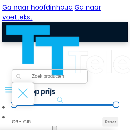
Ga naar hoofdinhoud
Ga naar
voettekst
Searchbar
Search content
Filter op prijs
Filter op prijs
B2B Portaal
€6 - €15
Reset
Klantenservice