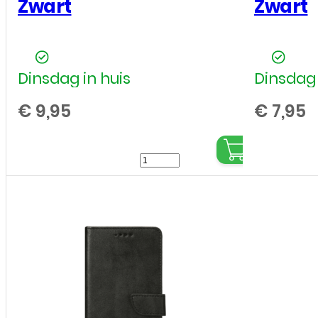
Zwart
Zwart
Dinsdag in huis
Dinsdag 
€
9,95
€
7,95
Siliconen
hoesje
voor
Samsung
Galaxy
A07
-
Zwart