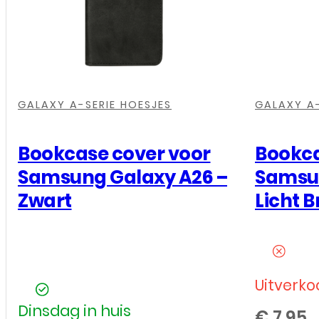
aantal
,
,
,
,
,
,
,
,
GALAXY A-SERIE HOESJES
GALAXY A-
Bookcase cover voor
Bookca
Samsung Galaxy A26 –
Samsun
Zwart
Licht B
Uitverko
Dinsdag in huis
€
7,95