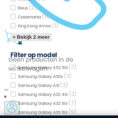
(21)
Rixus
(5)
Casemania
(1)
King Kong Armor
+ Bekijk 2 meer
0
Filter op model
Geen producten in de
(7)
Filter op model
winkelwagen.
Samsung Galaxy A52 5G
(3)
Samsung Galaxy A30s
(3)
Samsung Galaxy A31
(3)
Samsung Galaxy A32 4G
(7)
Samsung Galaxy A32 5G
(9)
Samsung Galaxy A33 5G