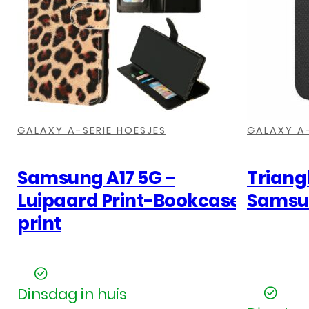
A36
/
A56
–
Transparant
aantal
,
,
,
,
,
,
,
GALAXY A-SERIE HOESJES
GALAXY A-
Samsung A17 5G –
Triang
Luipaard Print-Bookcase
Samsun
print
Dinsdag in huis