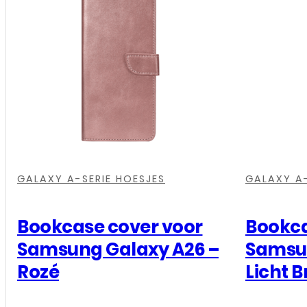
Galaxy
A26
-
Rood
aantal
,
,
,
,
,
,
,
,
GALAXY A-SERIE HOESJES
GALAXY A-
Bookcase cover voor
Bookca
Samsung Galaxy A26 –
Samsun
Rozé
Licht B