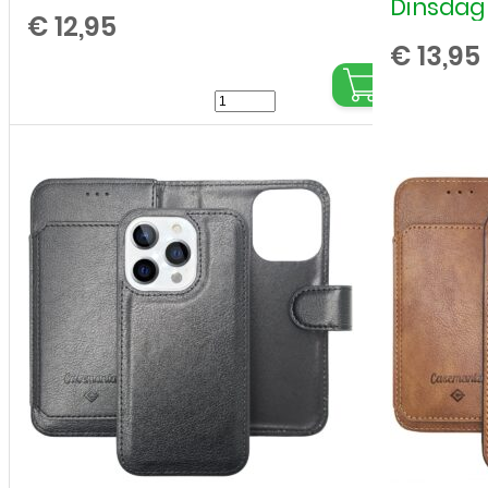
Dinsdag 
€
12,95
€
13,95
Samsung
A17
5G
-
Luipaard
Print-
Bookcase
print
aantal
,
,
,
,
,
,
,