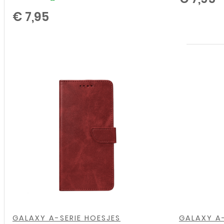
€
7,95
Bookcase
cover
voor
Samsung
Galaxy
A26
-
Zwart
aantal
,
,
,
,
,
,
,
,
GALAXY A-SERIE HOESJES
GALAXY A-