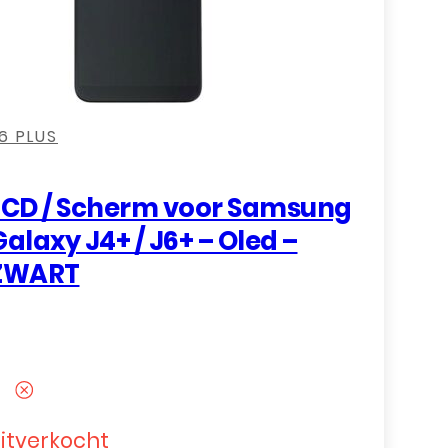
,
,
,
6 PLUS
LCD / Scherm voor Samsung
Galaxy J4+ / J6+ – Oled –
ZWART
itverkocht