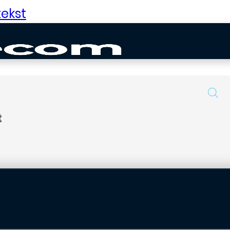
ekst
t
uurd