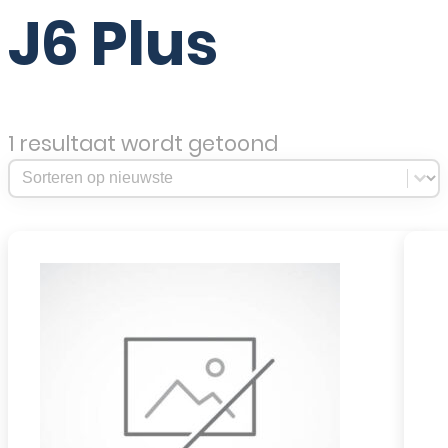
J6 Plus
1 resultaat wordt getoond
Sort Products
Sort content