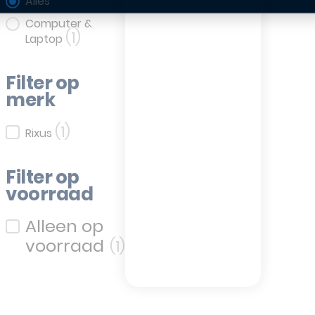
Filter op categorie
Alles
Computer &
(1)
Laptop
Filter op
merk
(1)
Filter op merk
Rixus
Filter op
voorraad
Filter op voorraad
(1)