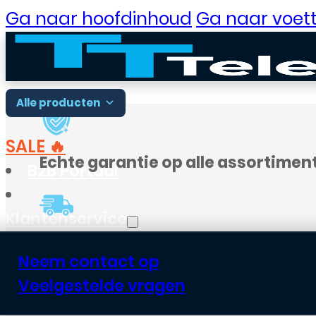
Ga naar hoofdinhoud
Ga naar voett
Alle producten
SALE 🔥
Echte garantie op alle assortimen
B2B Portaal
Klantenservice
Voor
18:00
besteld, vandaag verst
Neem contact op
Veelgestelde vragen