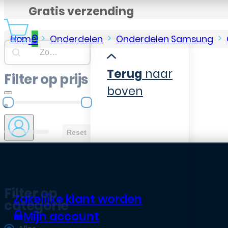
Gratis verzending
0
Home
Onderdelen
Onderdelen Samsung
Searchbar
Search content
Terug
naar
Filter op prijs
boven
Filter op prijs
Reset
Filter op
Zakelijke klant worden
categorie
Mijn account