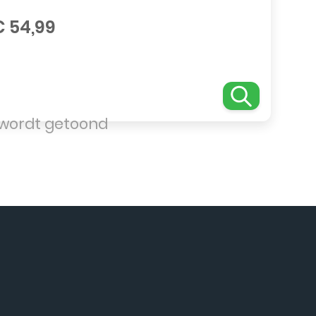
€
54,99
t wordt getoond