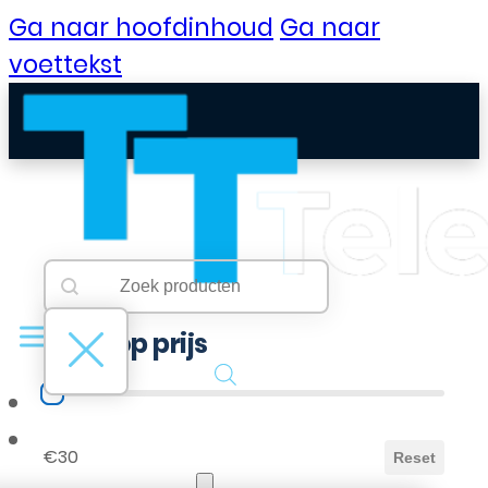
Ga naar hoofdinhoud
Ga naar
voettekst
Searchbar
Search content
Filter op prijs
Filter op prijs
B2B Portaal
€30
Reset
Klantenservice