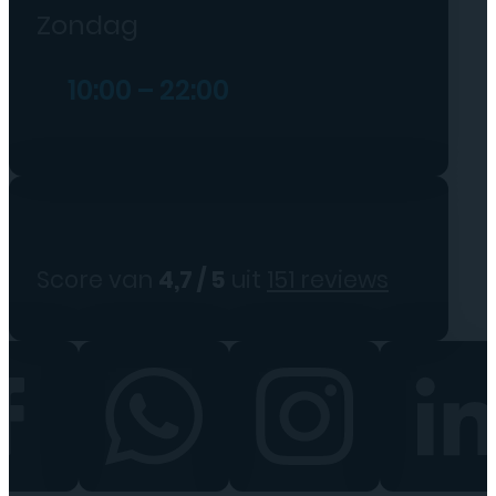
Zondag
10:00 – 22:00
Score van
4,7 / 5
uit
151 reviews