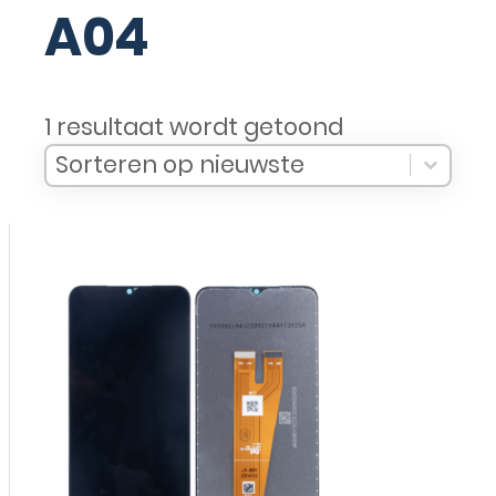
A04
1 resultaat wordt getoond
Sort Products
Sort content
Sort content
Sorteren op nieuwste