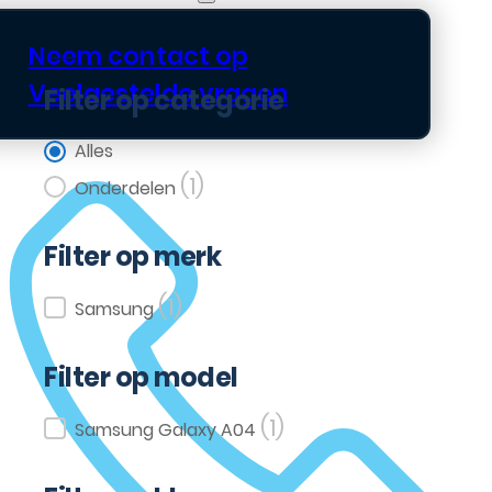
Neem contact op
Veelgestelde vragen
Filter op categorie
Filter op categorie
Alles
(1)
Onderdelen
Filter op merk
(1)
Filter op merk
Samsung
Filter op model
(1)
Filter op model
Samsung Galaxy A04