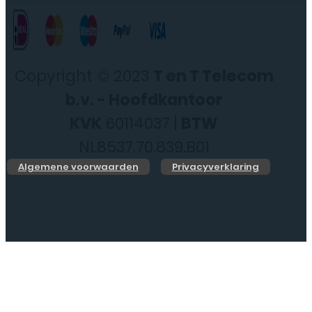
Copyright © 2023
T en T Telecom
b.v. - Hoofdkantoor
KVK
60114037 |
BTW
NL8537.70.839.B01
Algemene voorwaarden
Privacyverklaring