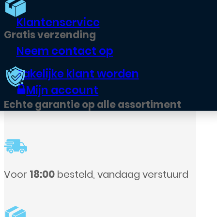
Klantenservice
g
Neem contact op
Zakelijke klant worden
Mijn account
 alle assortiment
, vandaag verstuurd