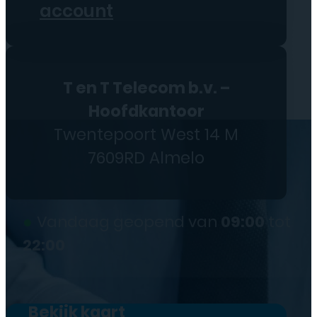
account
T en T Telecom b.v. –
Hoofdkantoor
Twentepoort West 14 M
7609RD Almelo
●
Vandaag geopend van
09:00
tot
22:00
Bekijk kaart