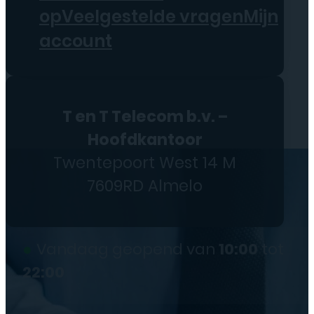
op
Veelgestelde vragen
Mijn
account
T en T Telecom b.v. –
Hoofdkantoor
Twentepoort West 14 M
7609RD Almelo
●
Vandaag geopend van
10:00
tot
22:00