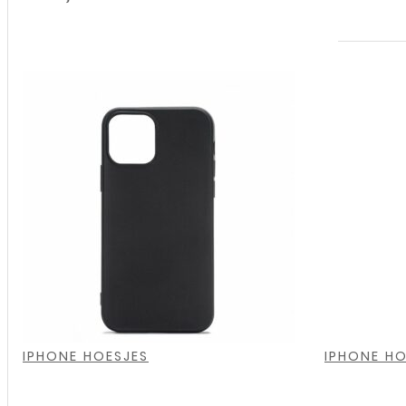
Extreme
Protection
Rugged
Armor
Case
-
iPhone
16
Pro
,
,
,
,
,
,
Max
IPHONE HOESJES
IPHONE HO
-