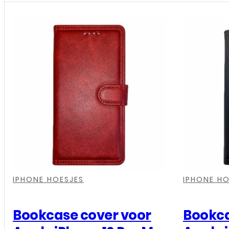
cover
voor
Apple
iPhone
16
Pro
Max
-
Cognac
aantal
,
,
,
,
,
,
IPHONE HOESJES
IPHONE HO
Bookcase cover voor
Bookca