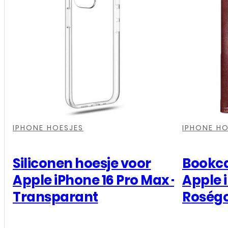
voor
Apple
iPhone
16
Pro
Max
-
,
,
,
,
,
,
Zwart
IPHONE HOESJES
IPHONE HO
aantal
Siliconen hoesje voor
Bookca
Apple iPhone 16 Pro Max –
Apple 
Transparant
Roség