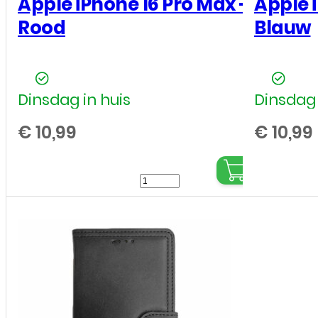
Apple iPhone 16 Pro Max –
Apple 
Rood
Blauw
Dinsdag in huis
Dinsdag 
€
10,99
€
10,99
Bookcase
cover
voor
Apple
iPhone
16
Pro