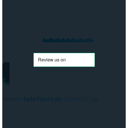
Neem
contact
op
Neem
telefonisch
contact op
+31(0)35 6313897