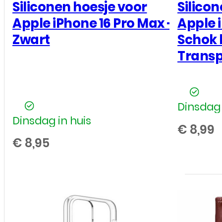
Zwart
Siliconen hoesje voor
Silico
aantal
Apple iPhone 16 Pro Max –
Apple 
Zwart
Schok 
Trans
Dinsdag 
Dinsdag in huis
€
8,99
€
8,95
Siliconen
hoesje