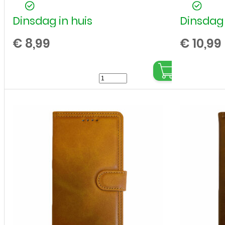
Dinsdag in huis
Dinsdag 
€
8,99
€
10,99
Siliconen
hoesje
voor
Apple
iPhone
16
Pro
Max
-
Transparant