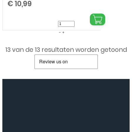
€
10,99
Bookcase
cover
voor
13 van de 13 resultaten worden getoond
Apple
iPhone
16
Pro
Max
-
Zwart
aantal