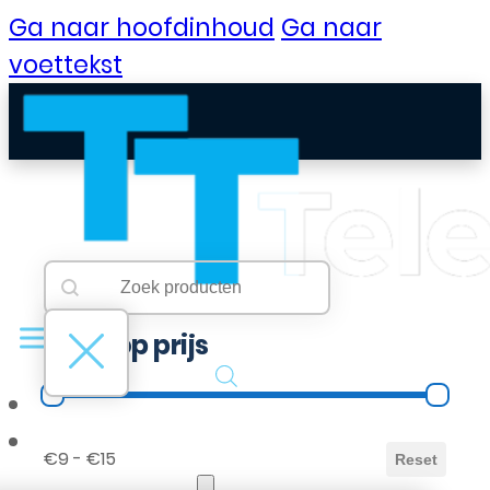
Ga naar hoofdinhoud
Ga naar
voettekst
Searchbar
Search content
Filter op prijs
Filter op prijs
B2B Portaal
€9 - €15
Reset
Klantenservice