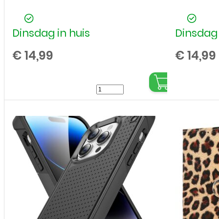
Dinsdag in huis
Dinsdag 
€
14,99
€
14,99
LAUT
Huex
Protect
MagSafe
Case
iPhone
16
Pro
Max