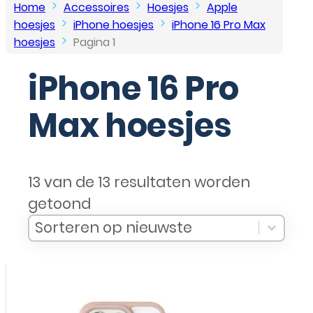
Home
Accessoires
Hoesjes
Apple
hoesjes
iPhone hoesjes
iPhone 16 Pro Max
hoesjes
Pagina 1
iPhone 16 Pro
Max hoesjes
13 van de 13 resultaten worden
getoond
Sort Products
Sort content
Sort content
Sorteren op nieuwste