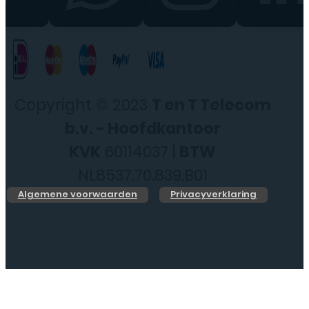
Copyright © 2023
T en T Telecom
b.v. - Hoofdkantoor
KVK
60114037 |
BTW
NL8537.70.839.B01
Algemene voorwaarden
Privacyverklaring