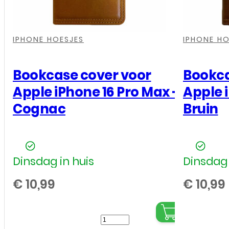
aantal
,
,
,
,
,
,
IPHONE HOESJES
IPHONE HO
Bookcase cover voor
Bookca
Apple iPhone 16 Pro Max –
Apple 
Cognac
Bruin
Dinsdag in huis
Dinsdag 
€
10,99
€
10,99
Bookcase