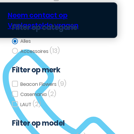
Neem contact op
Veelgestelde vragen
Filter op categorie
Filter op categorie
Alles
(13)
Accessoires
Filter op merk
(9)
Filter op merk
Beacon Flowers
(2)
Casemania
(2)
LAUT
Filter op model