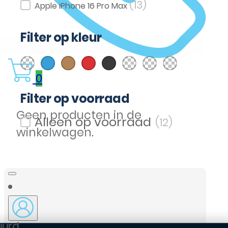
(13)
Filter op model
Apple iPhone 16 Pro Max
Filter op kleur
(1)
(1)
(1)
(1)
(4)
(1)
(1)
(2)
Roségoud
Blauw
Bruin
Rood
Zwart
Cognac
luipaard print
Transparent
Filter op kleur
0
Filter op voorraad
Geen producten in de
(12)
Filter op voorraad
winkelwagen.