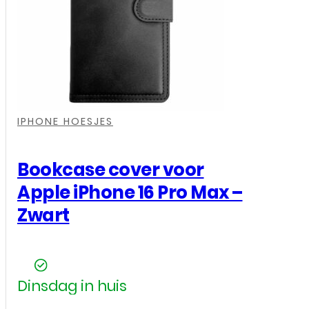
Max
-
Rood
aantal
,
,
,
IPHONE HOESJES
Bookcase cover voor
Apple iPhone 16 Pro Max –
Zwart
Dinsdag in huis