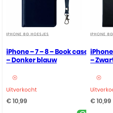
-
Book
case
-
,
,
,
,
,
,
,
,
,
,
Rosé
IPHONE 8G HOESJES
IPHONE 8G
Goud
aantal
iPhone – 7 – 8 – Book case
iPhone 
– Donker blauw
– Zwar
Uitverkocht
Uitverko
€
10,99
€
10,99