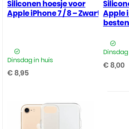
Siliconen hoesje voor
Silico
Apple iPhone 7 / 8 – Zwart
Apple i
besten
Dinsdag 
Dinsdag in huis
€
8,00
€
8,95
Siliconen
hoesje
voor