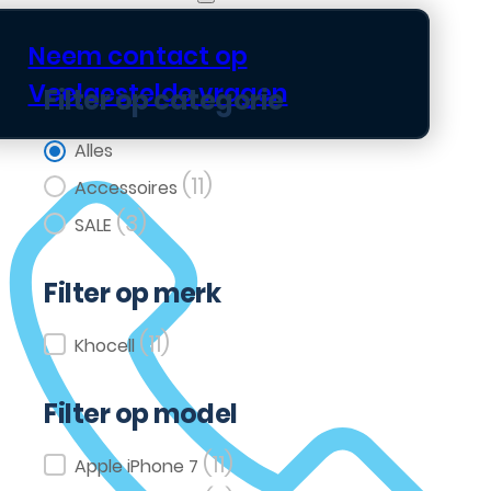
Neem contact op
Veelgestelde vragen
Filter op categorie
Filter op categorie
Alles
(11)
Accessoires
(3)
SALE
Filter op merk
(11)
Filter op merk
Khocell
Filter op model
(11)
Filter op model
Apple iPhone 7