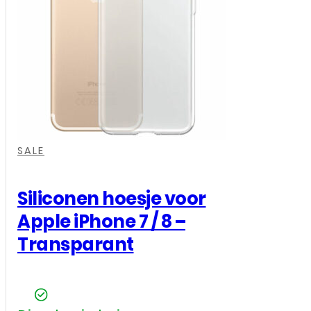
Apple
iPhone
7
/
8
-
,
,
,
,
,
,
Zwart
SALE
aantal
Siliconen hoesje voor
Apple iPhone 7 / 8 –
Transparant