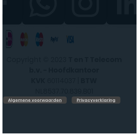
Copyright © 2023
T en T Telecom
b.v. - Hoofdkantoor
KVK
60114037 |
BTW
NL8537.70.839.B01
Algemene voorwaarden
Privacyverklaring