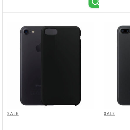
,
,
,
,
,
,
,
,
,
,
,
,
SALE
SALE