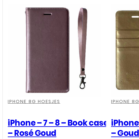
7
-
8
-
Book
case
-
Roze
aantal
,
,
,
,
,
,
,
,
,
,
IPHONE 8G HOESJES
IPHONE 8G
iPhone – 7 – 8 – Book case
iPhone 
– Rosé Goud
– Goud