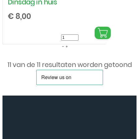
Dinsdag in huis
€
8,00
Siliconen
hoesje
voor
11 van de 11 resultaten worden getoond
Apple
iPhone
7
/
8
-
Transparant
aantal