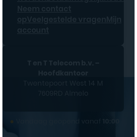
Neem contact
op
Veelgestelde vragen
Mijn
account
T en T Telecom b.v. –
Hoofdkantoor
Twentepoort West 14 M
7609RD Almelo
●
Vandaag geopend vanaf
10:00