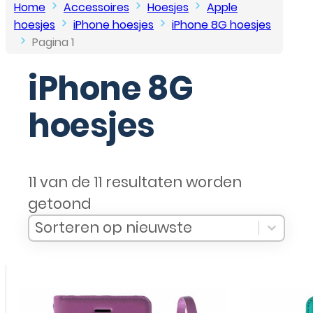
Home
Accessoires
Hoesjes
Apple
hoesjes
iPhone hoesjes
iPhone 8G hoesjes
Pagina 1
iPhone 8G
hoesjes
11 van de 11 resultaten worden
getoond
Sort Products
Sort content
Sort content
Sorteren op nieuwste