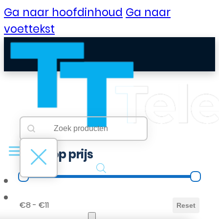
Ga naar hoofdinhoud
Ga naar
voettekst
Searchbar
Search content
Filter op prijs
Filter op prijs
B2B Portaal
€8 - €11
Reset
Klantenservice