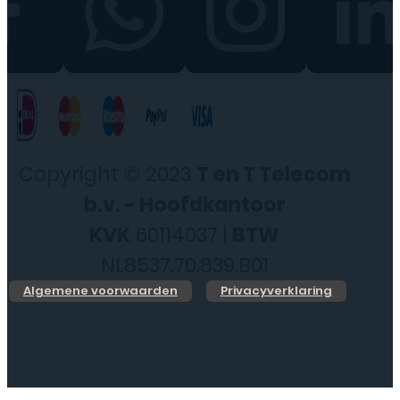
Copyright © 2023
T en T Telecom
b.v. - Hoofdkantoor
KVK
60114037 |
BTW
NL8537.70.839.B01
Algemene voorwaarden
Privacyverklaring