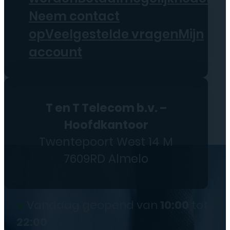
Neem contact
op
Veelgestelde vragen
Mijn
account
T en T Telecom b.v. –
Hoofdkantoor
Twentepoort West 14 M
7609RD Almelo
●
Vandaag geopend van
10:00
tot
22:00