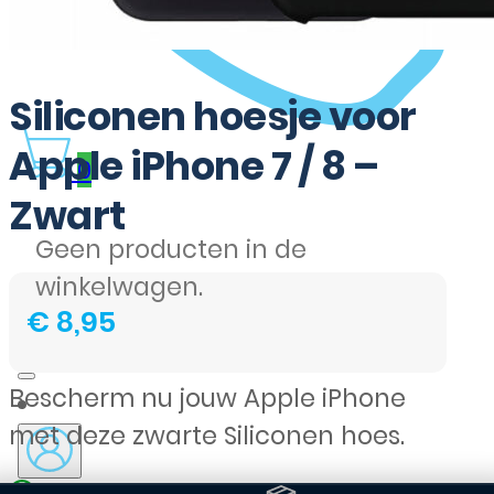
Siliconen hoesje voor
Apple iPhone 7 / 8 –
0
Zwart
Geen producten in de
winkelwagen.
€
8,95
Bescherm nu jouw Apple iPhone
met deze zwarte Siliconen hoes.