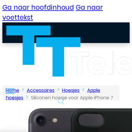
Ga naar hoofdinhoud
Ga naar
voettekst
Home
Accessoires
Hoesjes
Apple
hoesjes
Siliconen hoesje voor Apple iPhone 7
/ 8 – Zwart
B2B Portaal
Klantenservice