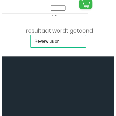
Bookcase
cover
voor
1 resultaat wordt getoond
Samsung
Galaxy
S23FE
-
Licht
bruin
aantal