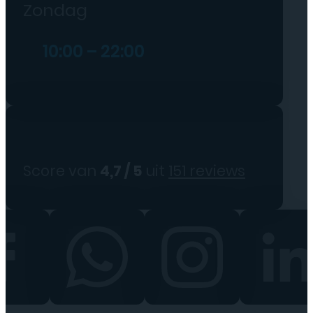
Zondag
10:00 – 22:00
Score van
4,7 / 5
uit
151 reviews