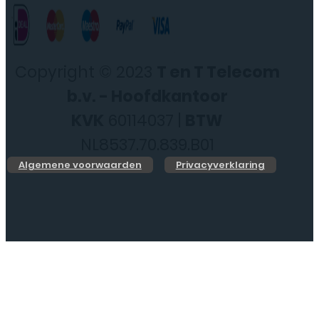
Copyright © 2023
T en T Telecom
b.v. - Hoofdkantoor
KVK
60114037 |
BTW
NL8537.70.839.B01
Algemene voorwaarden
Privacyverklaring