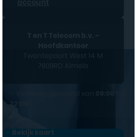
account
T en T Telecom b.v. –
Hoofdkantoor
Twentepoort West 14 M
7609RD Almelo
●
Vandaag geopend van
09:00
tot
22:00
Bekijk kaart