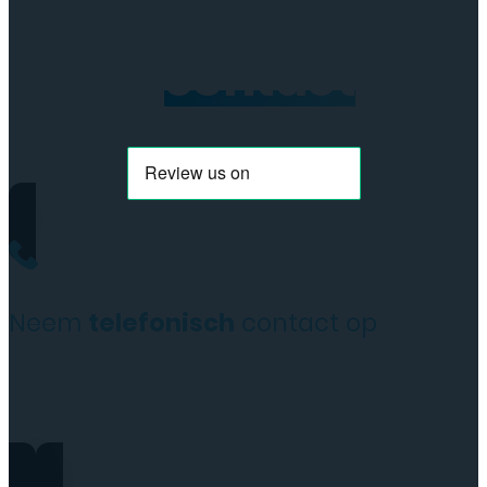
Neem
contact
op
Neem
telefonisch
contact op
+31(0)35 6313897