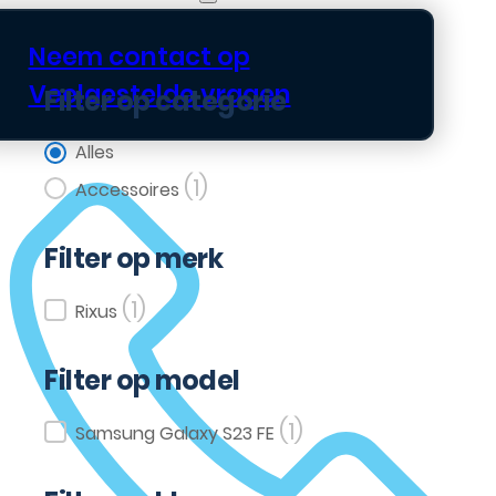
Neem contact op
Veelgestelde vragen
Filter op categorie
Filter op categorie
Alles
(1)
Accessoires
Filter op merk
(1)
Filter op merk
Rixus
Filter op model
(1)
Filter op model
Samsung Galaxy S23 FE