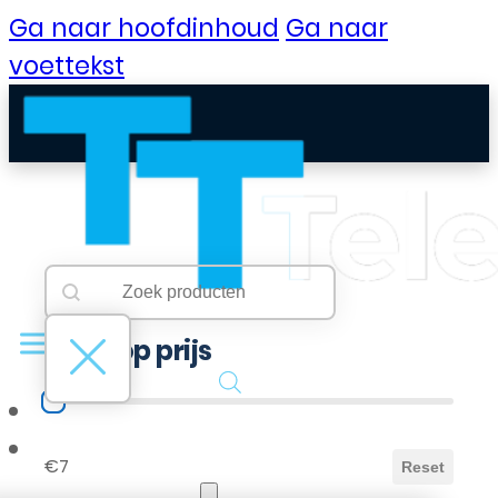
Ga naar hoofdinhoud
Ga naar
voettekst
Searchbar
Search content
Filter op prijs
Filter op prijs
B2B Portaal
€7
Reset
Klantenservice