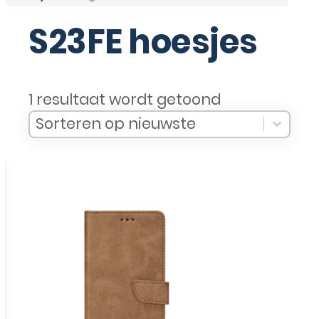
S23FE hoesjes
1 resultaat wordt getoond
Sort Products
Sort content
Sort content
Sorteren op nieuwste