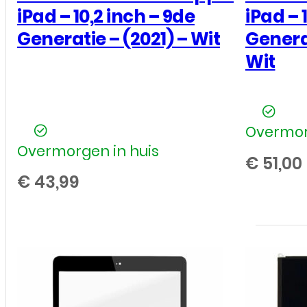
aantal
Touchscreen voor Apple
Touchs
iPad – 10,2 inch – 9de
iPad – 
Generatie – (2021) – Wit
Generat
Wit
Overmor
Overmorgen in huis
€
51,00
€
43,99
Touchscreen