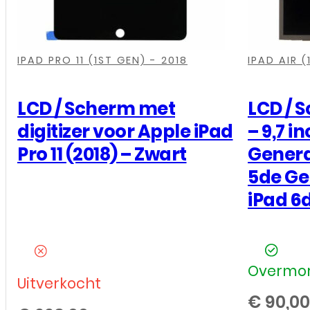
Generaties
-
(2019/2020)
,
,
,
,
,
,
,
,
-
IPAD PRO 11 (1ST GEN) - 2018
IPAD AIR (
Zwart
aantal
LCD / Scherm met
LCD / 
digitizer voor Apple iPad
– 9,7 in
Pro 11 (2018) – Zwart
Generat
5de Gen
iPad 6
Overmor
Uitverkocht