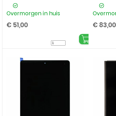
Overmorgen in huis
Overmor
€
51,00
€
83,00
Touchscreen
voor
Apple
iPad
-
10,2
inch
-
7/8