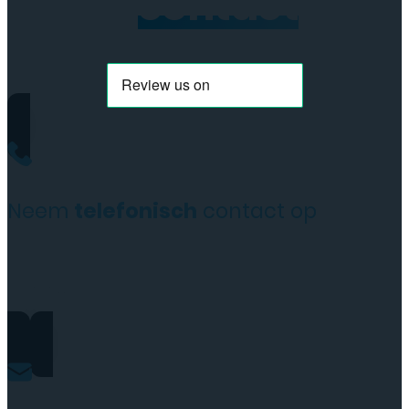
Neem
contact
op
Neem
telefonisch
contact op
+31(0)35 6313897