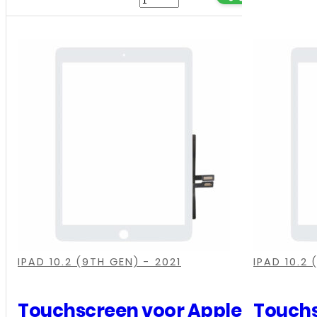
Touchscreen
voor
Apple
iPad
-
10,9
inch
-
10de
Generatie
-
(2022)
,
,
,
,
,
,
,
-
IPAD 10.2 (9TH GEN) - 2021
IPAD 10.2 
Zwart