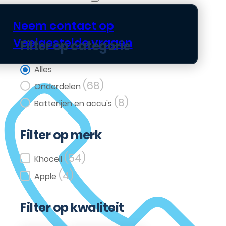
Neem contact op
Veelgestelde vragen
Filter op categorie
Filter op categorie
Alles
(68)
Onderdelen
(8)
Batterijen en accu's
Filter op merk
(54)
Filter op merk
Khocell
(4)
Apple
Filter op kwaliteit