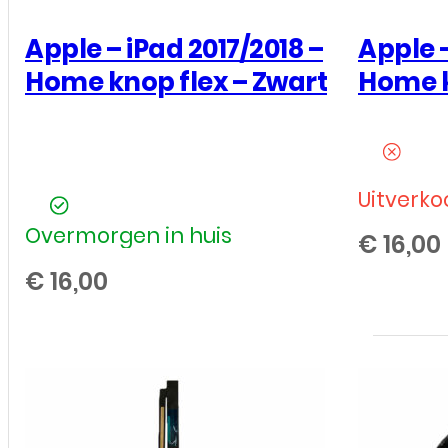
IPAD 9.7 (5TH GEN) - 2017
IPAD 9.7 
Apple – iPad 2017/2018 –
Apple –
Home knop flex – Zwart
Home k
Uitverko
Overmorgen in huis
€
16,00
€
16,00
Apple