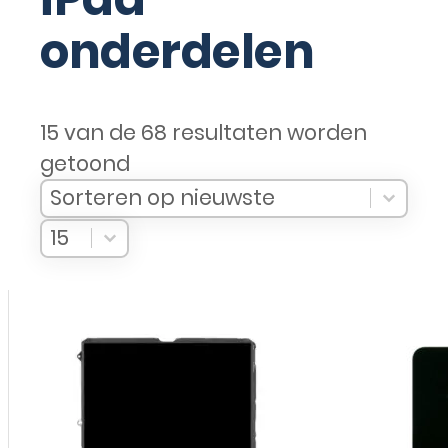
iPad
onderdelen
15 van de 68 resultaten worden
getoond
Sort Products
Sort content
Sort content
Sorteren op nieuwste
Select number per page
Select number per page
15