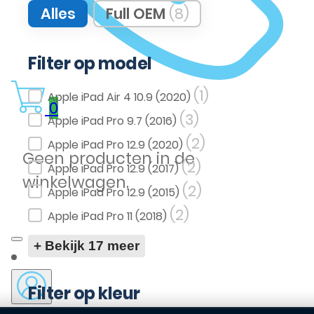
Filter op kwaliteit
Alles
Full OEM
(8)
Filter op model
(1)
Filter op model
Apple iPad Air 4 10.9 (2020)
0
(3)
Apple iPad Pro 9.7 (2016)
(2)
Apple iPad Pro 12.9 (2020)
Geen producten in de
(2)
Apple iPad Pro 12.9 (2017)
winkelwagen.
(2)
Apple iPad Pro 12.9 (2015)
(2)
Apple iPad Pro 11 (2018)
+ Bekijk 17 meer
Filter op kleur
(20)
(24)
Wit
Zwart