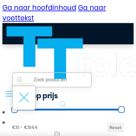
Ga naar hoofdinhoud
Ga naar
voettekst
Searchbar
Search content
Filter op prijs
Filter op prijs
B2B Portaal
€6 - €844
Reset
Klantenservice