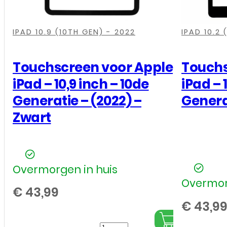
10,9
inch
,
,
,
,
,
,
-
IPAD 10.9 (10TH GEN) - 2022
IPAD 10.2 
10de
Generatie
Touchscreen voor Apple
Touchs
-
iPad – 10,9 inch – 10de
iPad – 
2022
Generatie – (2022) –
Generat
aantal
Zwart
Overmorgen in huis
Overmor
€
43,99
€
43,9