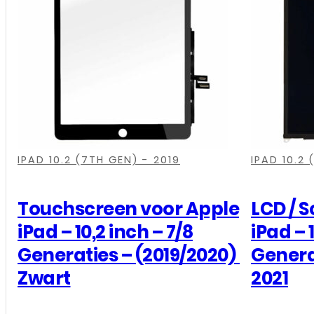
voor
Apple
iPad
-
10,2
inch
-
9de
,
,
,
,
,
,
,
,
,
Generatie
IPAD 10.2 (7TH GEN) - 2019
IPAD 10.2 
-
(2021)
Touchscreen voor Apple
LCD / 
-
iPad – 10,2 inch – 7/8
iPad – 1
Wit
Generaties – (2019/2020) –
Generat
aantal
Zwart
2021