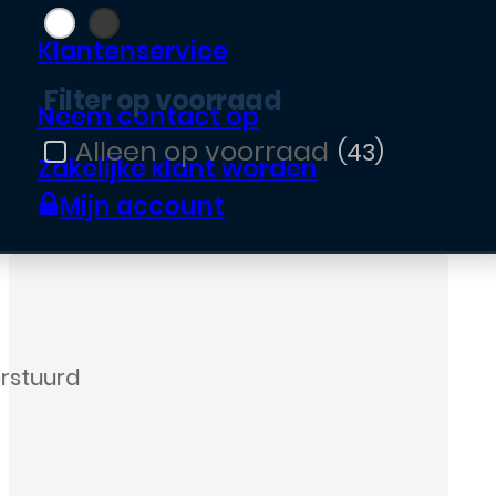
Filter op kleur
Klantenservice
Filter op voorraad
Neem contact op
(43)
Filter op voorraad
Zakelijke klant worden
Mijn account