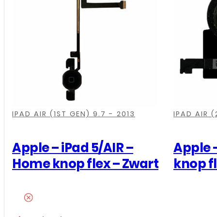
-
iPad
2017/2018
-
Home
knop
flex
-
,
,
,
,
,
,
Zwart
IPAD AIR (1ST GEN) 9.7 - 2013
IPAD AIR 
aantal
Apple – iPad 5/AIR –
Apple –
Home knop flex – Zwart
knop f