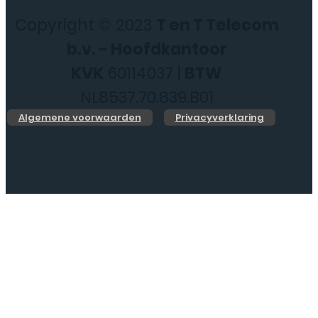
Copyright © 2023
T en T Telecom
b.v. - Hoofdkantoor
KVK
60114037 |
BTW
NL8537.70.839.B01
Algemene voorwaarden
Privacyverklaring