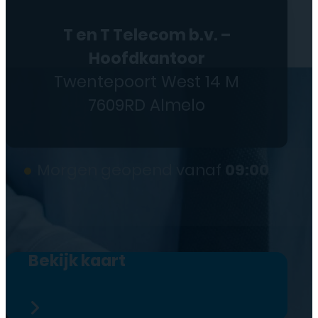
T en T Telecom b.v. –
Hoofdkantoor
Twentepoort West 14 M
7609RD Almelo
●
Morgen geopend vanaf
09:00
Bekijk kaart