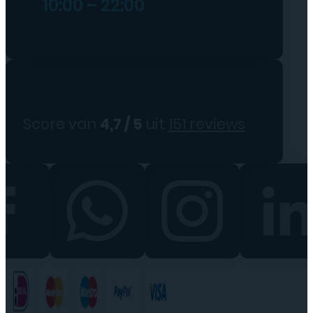
10:00 – 22:00
Score van
4,7 / 5
uit
151 reviews