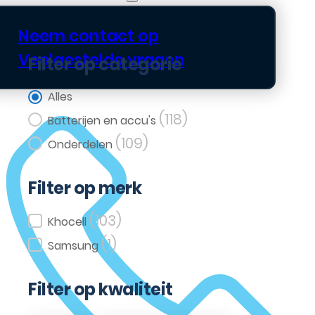
Neem contact op
Veelgestelde vragen
Filter op categorie
Filter op categorie
Alles
(118)
Batterijen en accu's
(109)
Onderdelen
Filter op merk
(103)
Filter op merk
Khocell
(1)
Samsung
Filter op kwaliteit