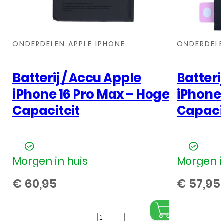
-
EB-
,
,
,
,
,
,
,
,
,
,
BS711ABY
ONDERDELEN APPLE IPHONE
ONDERDELE
-
(GH82-
Batterij / Accu Apple
Batteri
32860A)
iPhone 16 Pro Max – Hoge
iPhone 
-
Capaciteit
Capaci
4500
mAh
-
Morgen in huis
Morgen i
Origineel
-
€
60,95
€
57,95
Service
Pack
Batterij