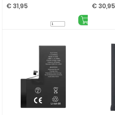
€
31,95
€
30,95
Batterij
/
Accu
Apple
iPhone
15
Pro
Max
-
Hoge
Capaciteit
aantal
,
,
,
,
,
,
,
,
,
,