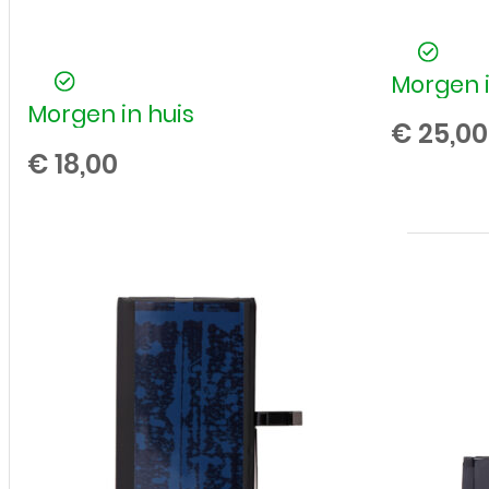
Morgen i
Morgen in huis
€
25,00
€
18,00
Batterij
/
Accu
voor
Apple
iPhone