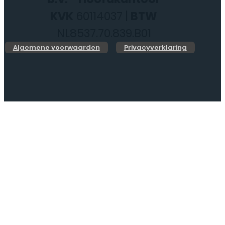
KVK
60114037 |
BTW
NL8537.70.839.B01
Algemene voorwaarden
Privacyverklaring