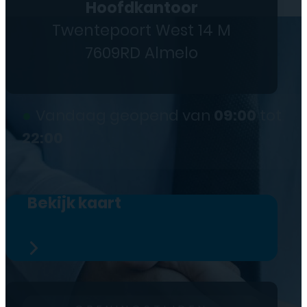
Hoofdkantoor
Twentepoort West 14 M
7609RD Almelo
●
Vandaag geopend van
09:00
tot
22:00
Bekijk kaart