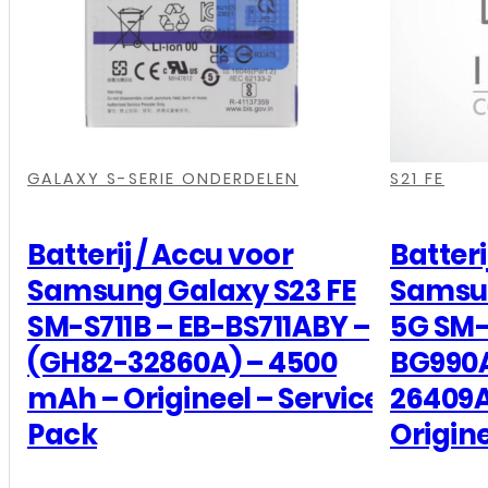
,
,
,
,
,
,
,
,
,
,
GALAXY S-SERIE ONDERDELEN
S21 FE
Batterij / Accu voor
Batteri
Samsung Galaxy S23 FE
Samsun
SM-S711B – EB-BS711ABY –
5G SM-
(GH82-32860A) – 4500
BG990A
mAh – Origineel – Service
26409A
Pack
Origine