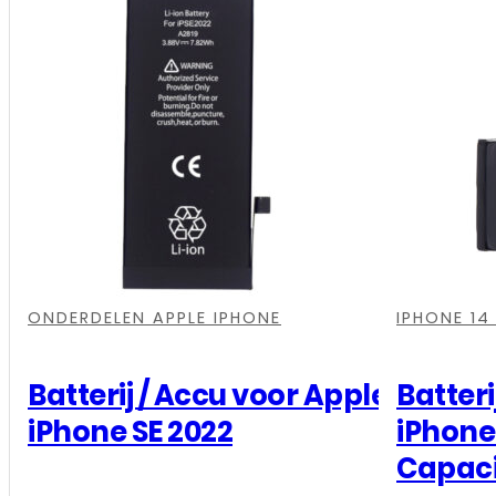
Apple
iPhone
15
Pro
-
Hoge
Capaciteit
aantal
,
,
,
,
,
,
,
,
,
,
ONDERDELEN APPLE IPHONE
IPHONE 14
Batterij / Accu voor Apple
Batteri
iPhone SE 2022
iPhone
Capaci