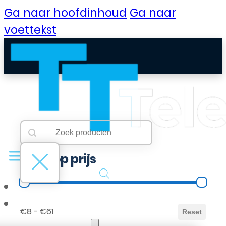
Ga naar hoofdinhoud
Ga naar
voettekst
Searchbar
Search content
Filter op prijs
Filter op prijs
B2B Portaal
€8 - €61
Reset
Klantenservice