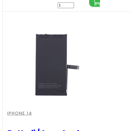
Batterij
/
Accu
Apple
iPhone
14
Plus
-
Hoge
Capaciteit
aantal
,
,
,
,
,
IPHONE 14