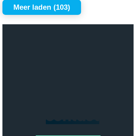
Meer laden (103)
-
Hoge
Capaciteit
aantal
Neem
contact
op