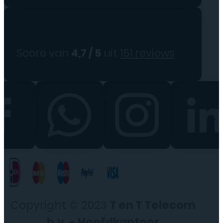
Score van
4,7 / 5
uit
151 reviews
Copyright © 2023
T en T Telecom
b.v. - Hoofdkantoor