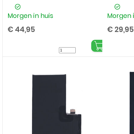
Morgen in huis
Morgen i
€
44,95
€
29,95
Batterij
/
Accu
voor
Samsung
Galaxy
S23
FE
SM-
S711B