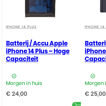
SE
2022
aantal
,
,
,
,
,
,
,
,
,
,
IPHONE 14 PLUS
IPHONE 14
Batterij / Accu Apple
Batteri
iPhone 14 Plus – Hoge
iPhone
Capaciteit
Capaci
Morgen in huis
Morgen i
€
24,00
€
25,00