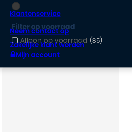
Filter op kleur
Klantenservice
Filter op voorraad
Neem contact op
(85)
Filter op voorraad
Zakelijke klant worden
Mijn account