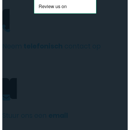
Neem
telefonisch
contact op
+31(0)35 6313897
Stuur ons een
email