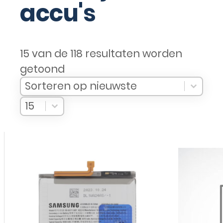
accu's
15 van de 118 resultaten worden
getoond
Sort Products
Sort content
Sort content
Sorteren op nieuwste
Select number per page
Select number per page
15