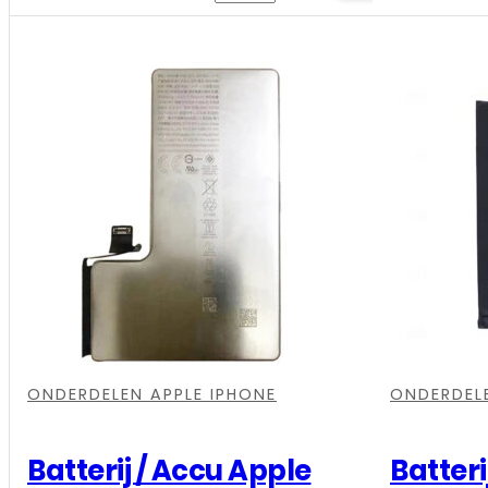
aantal
/
Accu
Apple
iPhone
16
Pro
Max
-
Hoge
Capaciteit
aantal
,
,
,
,
,
,
,
,
,
,
ONDERDELEN APPLE IPHONE
ONDERDELE
Batterij / Accu Apple
Batteri