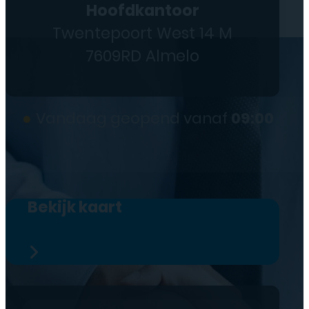
Hoofdkantoor
Twentepoort West 14 M
7609RD Almelo
●
Vandaag geopend vanaf
09:00
Bekijk kaart