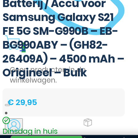
Batterij / Accu voor
Samsung Galaxy S21
FE 5G SM-G990B – EB-
BG990ABY – (GH82-
0
26409A) – 4500 mAh –
Geen producten in de
Origineel – Bulk
winkelwagen.
€
29,95
Dinsdag in huis