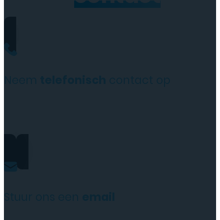
Neem
telefonisch
contact op
+31(0)35 6313897
Stuur ons een
email