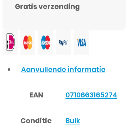
BG990ABY
Gratis verzending
-
(GH82-
26409A)
-
4500
mAh
Aanvullende informatie
-
Origineel
EAN
0710663165274
-
Bulk
aantal
Conditie
Bulk