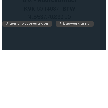
b.v. - Hoofdkantoor
KVK
60114037 |
BTW
NL8537.70.839.B01
Algemene voorwaarden
Privacyverklaring