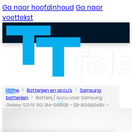
Ga naar hoofdinhoud
Ga naar
voettekst
Home
Batterijen en accu's
Samsung
batterijen
Batterij / Accu voor Samsung
Galaxy S21 FE 5G SM-G990B – EB-BG990ABY –
B2B Portaal
(GH82-26409A) – 4500 mAh – Origineel – Bulk
Klantenservice