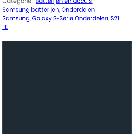
Categorie:
Batterijen en accu's
,
Samsung batterijen
,
Onderdelen
Samsung
,
Galaxy S-Serie Onderdelen
,
S21
FE
Neem
contact
op