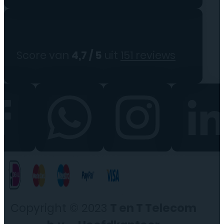
Score van
4,7 / 5
uit
151 reviews
Copyright © 2023
T en T Telecom