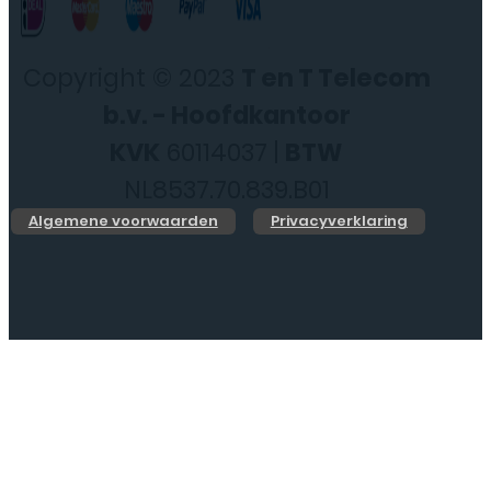
Copyright © 2023
T en T Telecom
b.v. - Hoofdkantoor
KVK
60114037 |
BTW
NL8537.70.839.B01
Algemene voorwaarden
Privacyverklaring