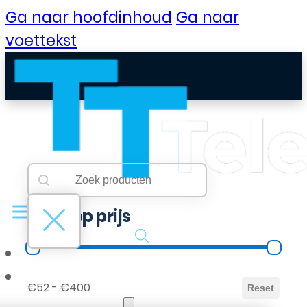
Ga naar hoofdinhoud
Ga naar
voettekst
Searchbar
Search content
Filter op prijs
Filter op prijs
B2B Portaal
€52 - €400
Reset
Klantenservice