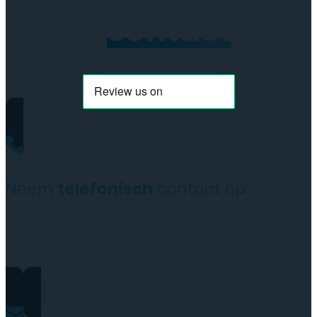
Neem
contact
op
Neem
telefonisch
contact op
+31(0)35 6313897