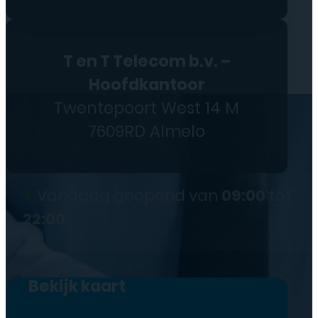
T en T Telecom b.v. –
Hoofdkantoor
Twentepoort West 14 M
7609RD Almelo
●
Vandaag geopend van
09:00
tot
22:00
Bekijk kaart