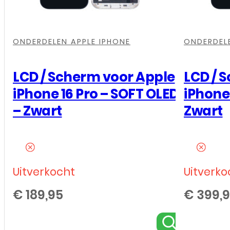
In-
Cell
,
,
,
,
,
,
-
ONDERDELEN APPLE IPHONE
ONDERDELE
120Hz
-
LCD / Scherm voor Apple
LCD / 
Zwart
iPhone 16 Pro – SOFT OLED
iPhone 
aantal
– Zwart
Zwart
Uitverkocht
Uitverko
€
189,95
€
399,