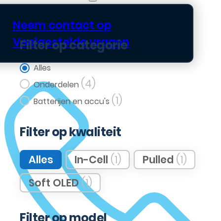
Neem contact op
Veelgestelde vragen
Filter op categorie
Filter op categorie
Alles
(4)
Onderdelen
(1)
Batterijen en accu's
Filter op kwaliteit
Filter op kwaliteit
Alles
In-Cell
(1)
Pulled
(1)
Soft OLED
(1)
Filter op model