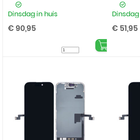
Dinsdag in huis
Dinsdag 
€
90,95
€
51,95
LCD
/
Scherm
voor
Apple
iPhone
16
Pro
-
Premium