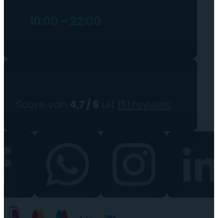
10:00 – 22:00
Score van
4,7 / 5
uit
151 reviews