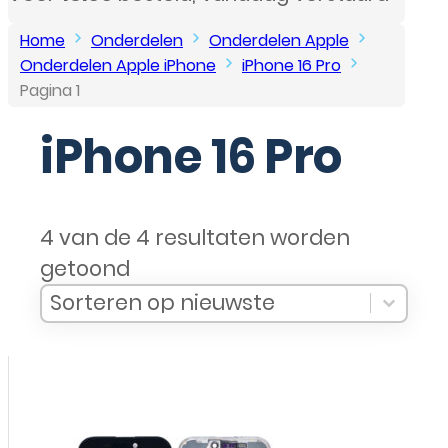
Home
Onderdelen
Onderdelen Apple
Onderdelen Apple iPhone
iPhone 16 Pro
Pagina 1
iPhone 16 Pro
4 van de 4 resultaten worden
getoond
Sort Products
Sort content
Sort content
Sorteren op nieuwste