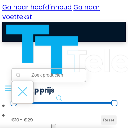
Ga naar hoofdinhoud
Ga naar
voettekst
Searchbar
Search content
Filter op prijs
Filter op prijs
B2B Portaal
€10 - €29
Reset
Klantenservice