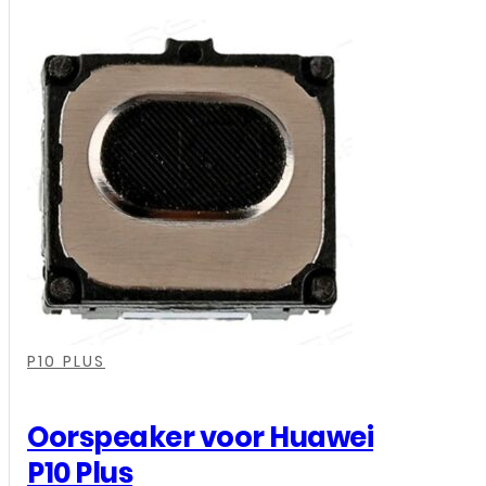
Huawei
-
P10
Plus
-
Frame
-
Zwart
aantal
,
,
,
P10 PLUS
Oorspeaker voor Huawei
P10 Plus