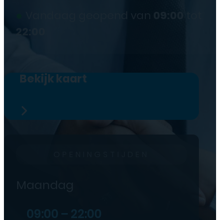
●
Vandaag geopend van
09:00
tot
22:00
Bekijk kaart
OPENINGSTIJDEN
Maandag
09:00 – 22:00