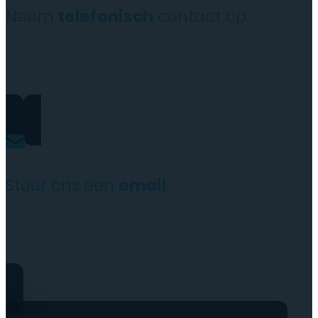
Neem
telefonisch
contact op
+31(0)35 6313897
Stuur ons een
email
service@tttelecomshop.n