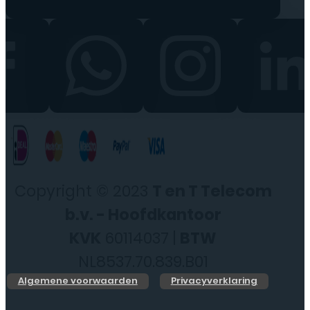
Copyright © 2023
T en T Telecom
b.v. - Hoofdkantoor
KVK
60114037 |
BTW
NL8537.70.839.B01
Algemene voorwaarden
Privacyverklaring