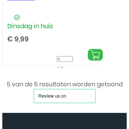
Dinsdag in huis
€
9,99
Oorspeaker
voor
Huawei
5 van de 5 resultaten worden getoond
P10
Plus
aantal