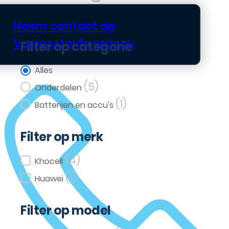
Neem contact op
Veelgestelde vragen
Filter op categorie
Filter op categorie
Alles
(5)
Onderdelen
(1)
Batterijen en accu's
Filter op merk
(4)
Filter op merk
Khocell
(1)
Huawei
Filter op model