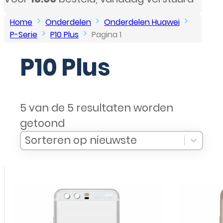
Home
Onderdelen
Onderdelen Huawei
P-Serie
P10 Plus
Pagina 1
P10 Plus
5 van de 5 resultaten worden
getoond
Sort Products
Sort content
Sort content
Sorteren op nieuwste