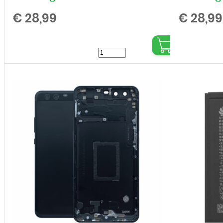
€
28,99
€
28,99
Huawei
-
P10
Plus
-
Frame
-
Wit
aantal