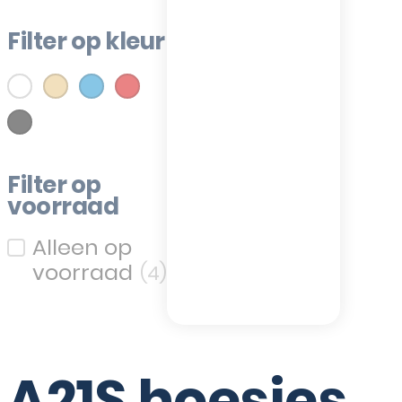
Filter op kleur
(1)
(1)
(1)
(1)
Wit
Goud
Blauw
Rood
Filter op kleur
(1)
wart
Filter op
voorraad
Filter op voorraad
(4)
A21S hoesjes