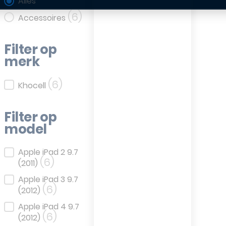
Filter op categorie
Alles
(6)
Accessoires
Filter op
merk
(6)
Filter op merk
Khocell
Filter op
model
Filter op model
Apple iPad 2 9.7
(6)
(2011)
Apple iPad 3 9.7
(6)
(2012)
Apple iPad 4 9.7
(6)
(2012)