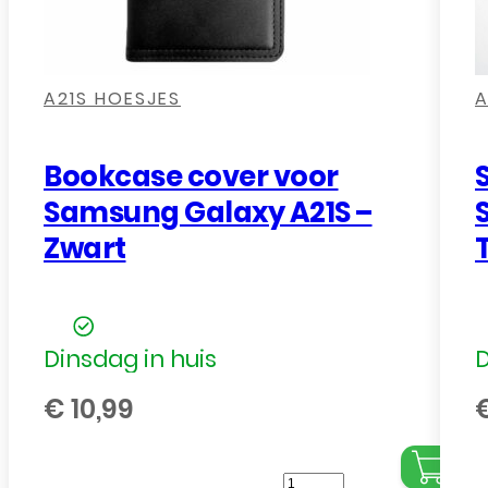
,
,
,
,
A21S HOESJES
A
Bookcase cover voor
Samsung Galaxy A21S –
Zwart
Dinsdag in huis
D
€
10,99
Bookcase