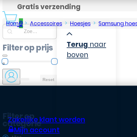
Gratis verzending
0
Home
Accessoires
Hoesjes
Samsung hoes
Searchbar
Search content
Terug
naar
Filter op prijs
boven
Filter op prijs
Reset
Filter op
Zakelijke klant worden
categorie
Mijn account