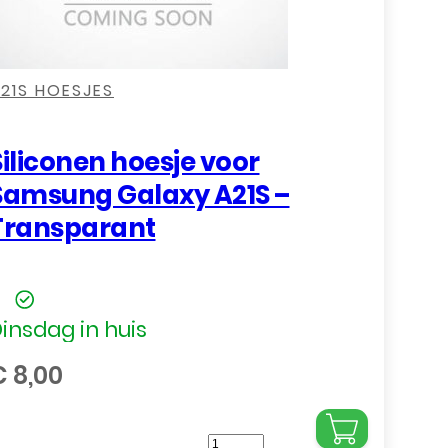
,
,
,
21S HOESJES
Siliconen hoesje voor
Samsung Galaxy A21S –
Transparant
insdag in huis
€
8,00
Siliconen