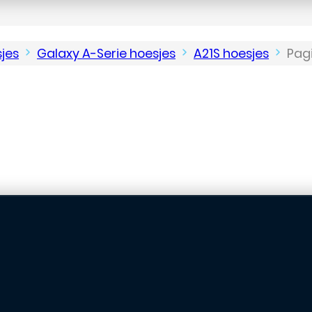
jes
Galaxy A-Serie hoesjes
A21S hoesjes
Pagi