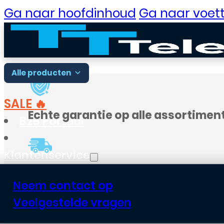
Ga naar hoofdinhoud
Ga naar voett
Alle producten
SALE 🔥
Echte garantie op alle assortimen
B2B Portaal
Klantenservice
Voor
18:00
besteld, vandaag verst
Neem contact op
Veelgestelde vragen