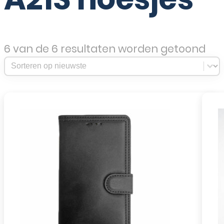
6 van de 6 resultaten worden getoond
Sort Products
Sort content