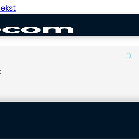
ekst
t
uurd