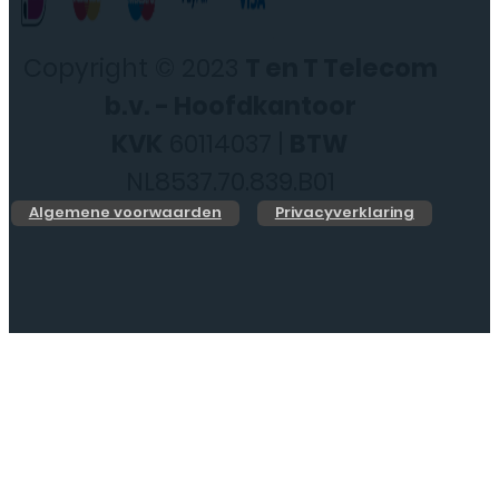
Copyright © 2023
T en T Telecom
b.v. - Hoofdkantoor
KVK
60114037 |
BTW
NL8537.70.839.B01
Algemene voorwaarden
Privacyverklaring