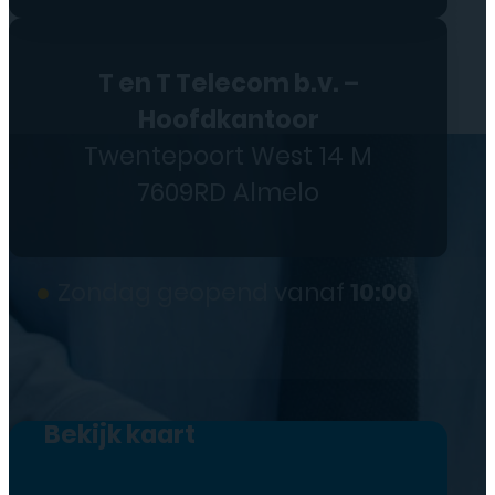
T en T Telecom b.v. –
Hoofdkantoor
Twentepoort West 14 M
7609RD Almelo
●
Zondag geopend vanaf
10:00
Bekijk kaart