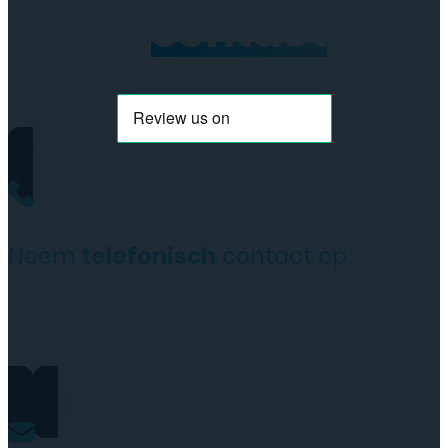
Neem
contact
op
Neem
telefonisch
contact op
+31(0)35 6313897