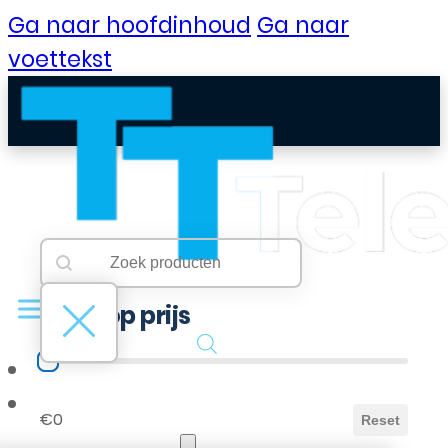
Ga naar hoofdinhoud
Ga naar
voettekst
Searchbar
Search content
Filter op prijs
Filter op prijs
B2B Portaal
€0
Reset
Klantenservice