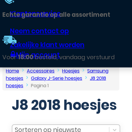
Klantenservice
Echte garantie op alle assortiment
Neem contact op
Zakelijke klant worden
Mijn account
Voor
18:00
besteld, vandaag verstuurd
Home
Accessoires
Hoesjes
Samsung
hoesjes
Galaxy J-Serie hoesjes
J8 2018
hoesjes
Pagina 1
J8 2018 hoesjes
Sort Products
Sort content
Sort content
Sorteren op nieuwste