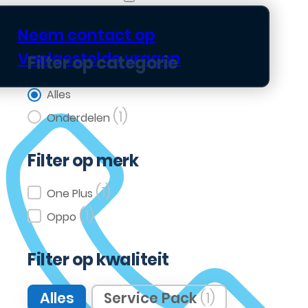
Neem contact op
Veelgestelde vragen
Filter op categorie
Filter op categorie
Alles
(1)
Onderdelen
Filter op merk
(1)
Filter op merk
One Plus
(1)
Oppo
Filter op kwaliteit
Filter op kwaliteit
Alles
Service Pack
(1)