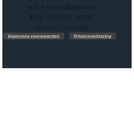
b.v. - Hoofdkantoor
KVK
60114037 |
BTW
NL8537.70.839.B01
Algemene voorwaarden
Privacyverklaring