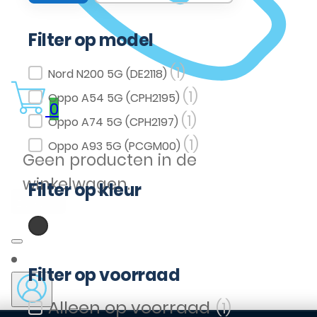
Filter op model
(1)
Filter op model
Nord N200 5G (DE2118)
(1)
Oppo A54 5G (CPH2195)
0
(1)
Oppo A74 5G (CPH2197)
(1)
Oppo A93 5G (PCGM00)
Geen producten in de
winkelwagen.
Filter op kleur
(1)
Zwart
Filter op kleur
Filter op voorraad
(1)
Filter op voorraad