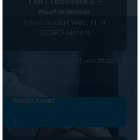
T en T Telecom b.v. –
Hoofdkantoor
Twentepoort West 14 M
7609RD Almelo
●
Vandaag geopend van
10:00
tot
22:00
Bekijk kaart