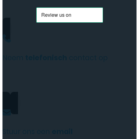
5G
(DE2118)
aantal
Neem
telefonisch
contact op
+31(0)35 6313897
Stuur ons een
email