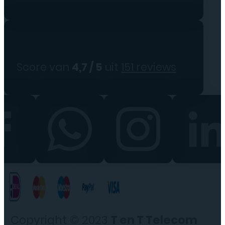
Score van
4,7 / 5
uit
151 reviews
Copyright © 2023
T en T Telecom