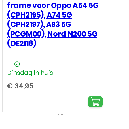
frame voor Oppo A54 5G
(CPH2195), A74 5G
(CPH2197), A93 5G
(PCGM00), Nord N200 5G
(DE2118)
Dinsdag in huis
€
34,95
LCD
/
Scherm