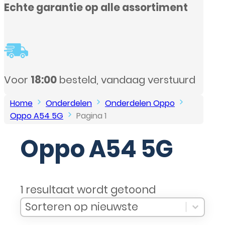
t
rd
Home
Onderdelen
Onderdelen Oppo
Oppo A54 5G
Pagina 1
Oppo A54 5G
1 resultaat wordt getoond
Sort Products
Sort content
Sort content
Sorteren op nieuwste