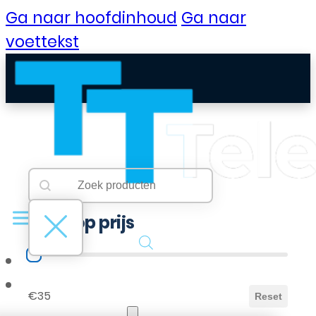
Ga naar hoofdinhoud
Ga naar
voettekst
Searchbar
Search content
Filter op prijs
Filter op prijs
B2B Portaal
€35
Reset
Klantenservice