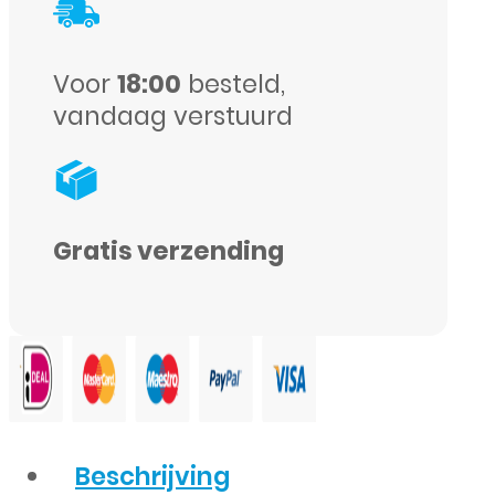
5
telefoon,
in
Tablet
Voor
18:00
besteld,
1
en
vandaag verstuurd
PC
Gratis verzending
Beschrijving