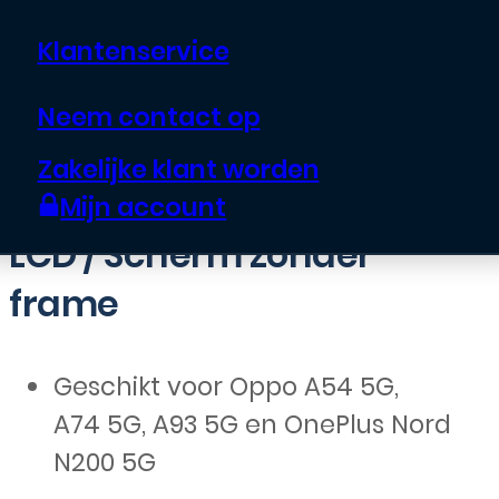
(PCGM00), Nord N200
5G (DE2118)
Klantenservice
Neem contact op
€
34,95
Zakelijke klant worden
Mijn account
LCD / Scherm zonder
frame
Geschikt voor Oppo A54 5G,
A74 5G, A93 5G en OnePlus Nord
N200 5G