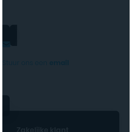
+31(0)35 6313897
Stuur ons een
email
service@tttelecomshop.n
Zakelijke klant