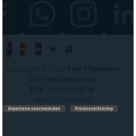
Copyright © 2023
T en T Telecom
b.v. - Hoofdkantoor
KVK
60114037 |
BTW
NL8537.70.839.B01
Algemene voorwaarden
Privacyverklaring