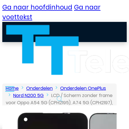
Ga naar hoofdinhoud
Ga naar
voettekst
Home
Onderdelen
Onderdelen OnePlus
Nord N200 5G
LCD / Scherm zonder frame
voor Oppo A54 5G (CPH2195), A74 5G (CPH2197),
B2B Portaal
A93 5G (PCGM00), Nord N200 5G (DE2118)
Klantenservice