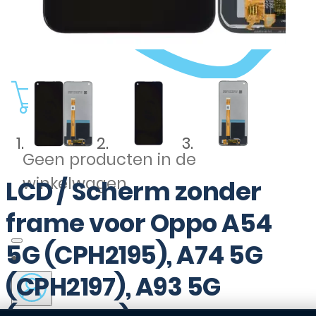
0
Geen producten in de
winkelwagen.
LCD / Scherm zonder
frame voor Oppo A54
5G (CPH2195), A74 5G
(CPH2197), A93 5G