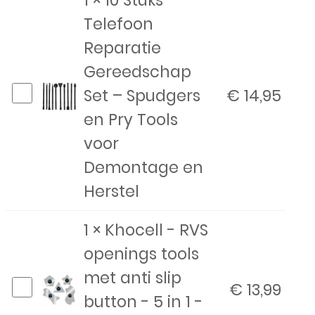
Oppo
(PCGM00),
Telefoon
A54
Nord
Reparatie
5G
N200
Gereedschap
(CPH2195),
5G
10
Set – Spudgers
€
14,95
A74
(DE2118)
Stuks
en Pry Tools
5G
aantal
Telefoon
voor
(CPH2197),
Reparatie
Demontage en
A93
Gereedschap
Herstel
5G
Set
(PCGM00),
1
×
Khocell - RVS
–
Nord
openings tools
Spudgers
N200
met anti slip
en
Khocell
€
13,99
5G
button - 5 in 1 -
Pry
-