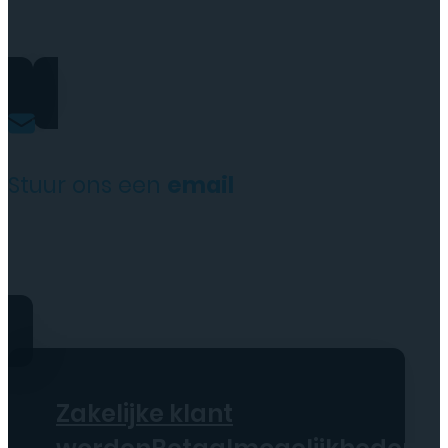
+31(0)35 6313897
Stuur ons een
email
service@tttelecomshop.n
Zakelijke klant