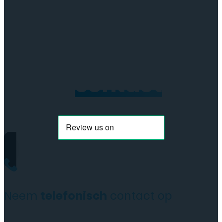
Transparant
aantal
Neem
contact
op
Neem
telefonisch
contact op