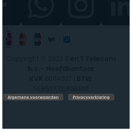
Copyright © 2023
T en T Telecom
b.v. - Hoofdkantoor
KVK
60114037 |
BTW
NL8537.70.839.B01
Algemene voorwaarden
Privacyverklaring