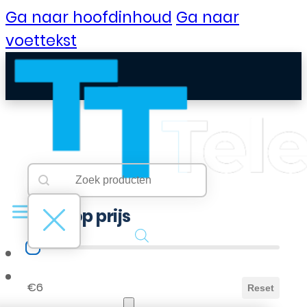
Ga naar hoofdinhoud
Ga naar
voettekst
Searchbar
Search content
Filter op prijs
Filter op prijs
B2B Portaal
€6
Reset
Klantenservice