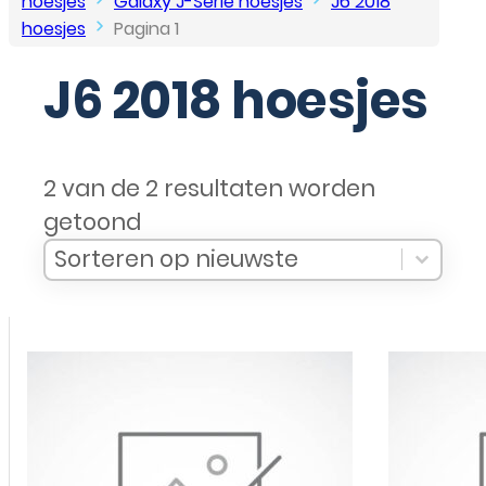
hoesjes
Galaxy J-Serie hoesjes
J6 2018
hoesjes
Pagina 1
J6 2018 hoesjes
2 van de 2 resultaten worden
getoond
Sort Products
Sort content
Sort content
Sorteren op nieuwste