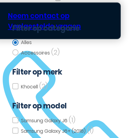
Neem contact op
Veelgestelde vragen
Filter op categorie
Filter op categorie
Alles
(2)
Accessoires
Filter op merk
(2)
Filter op merk
Khocell
Filter op model
(1)
Filter op model
Samsung Galaxy J6
(1)
Samsung Galaxy J6+ (2018)