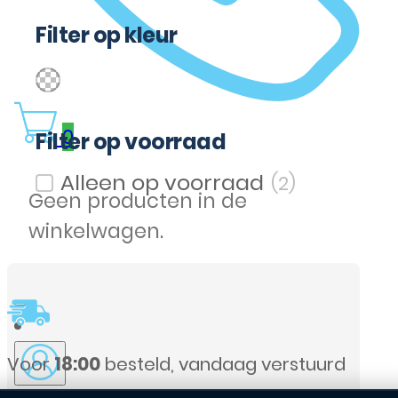
Filter op kleur
(2)
Transparent
Filter op kleur
0
Filter op voorraad
(2)
Filter op voorraad
Geen producten in de
winkelwagen.
ndaag verstuurd