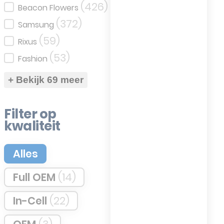
(426)
Beacon Flowers
(372)
Samsung
(59)
Rixus
(53)
Fashion
+ Bekijk 69 meer
Filter op
kwaliteit
Filter op kwaliteit
Alles
Full OEM
(14)
In-Cell
(22)