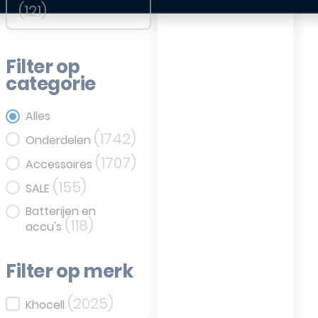
(121)
Filter op
categorie
Filter op categorie
Alles
(1742)
Onderdelen
(1707)
Accessoires
(155)
SALE
Batterijen en
(118)
accu's
Filter op merk
(2025)
Filter op merk
Khocell