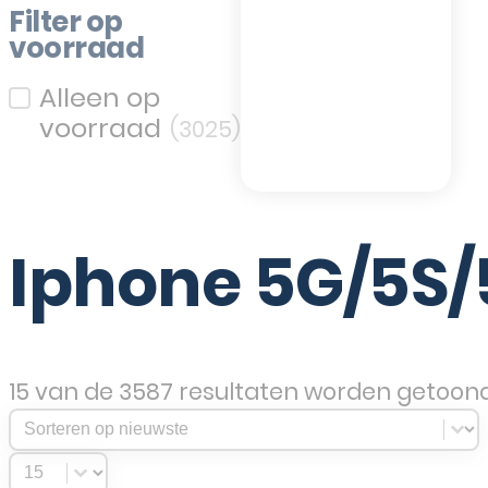
Filter op
voorraad
Filter op voorraad
(3025)
Iphone 5G/5S/
15 van de 3587 resultaten worden getoon
Sort Products
Sort content
Select number per page