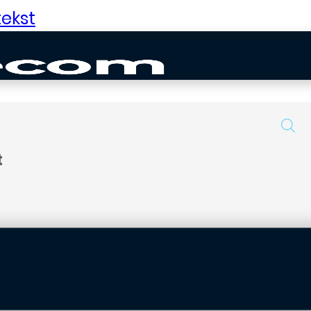
ekst
t
uurd