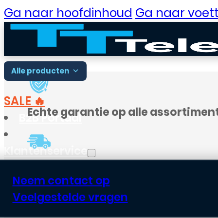
Ga naar hoofdinhoud
Ga naar voett
Alle producten
SALE 🔥
Echte garantie op alle assortimen
B2B Portaal
Klantenservice
Voor
18:00
besteld, vandaag verst
Neem contact op
Veelgestelde vragen