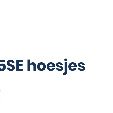
5SE hoesjes
d