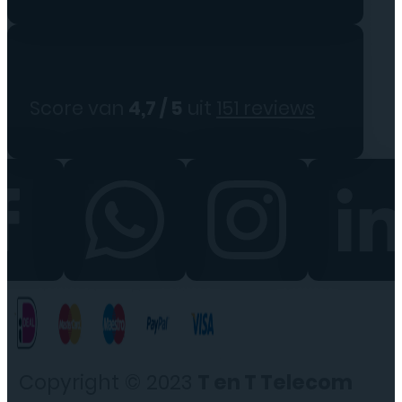
Score van
4,7 / 5
uit
151 reviews
Copyright © 2023
T en T Telecom