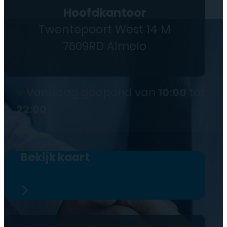
Hoofdkantoor
Twentepoort West 14 M
7609RD Almelo
●
Vandaag geopend van
10:00
tot
22:00
Bekijk kaart