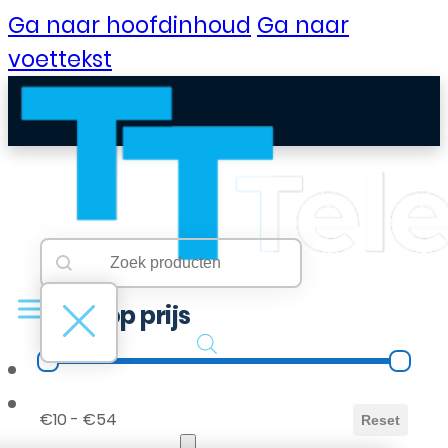
Ga naar hoofdinhoud
Ga naar
voettekst
Searchbar
Search content
Filter op prijs
Filter op prijs
B2B Portaal
€10 - €54
Reset
Klantenservice