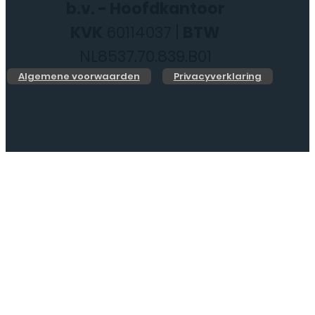
b.v. - Hoofdkantoor
KVK
60114037 |
BTW
NL8537.70.839.B01
Algemene voorwaarden
Privacyverklaring