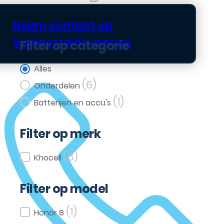
Neem contact op
Veelgestelde vragen
Filter op categorie
Filter op categorie
Alles
(6)
Onderdelen
(1)
Batterijen en accu's
Filter op merk
(6)
Filter op merk
Khocell
Filter op model
(1)
Filter op model
Honor 8