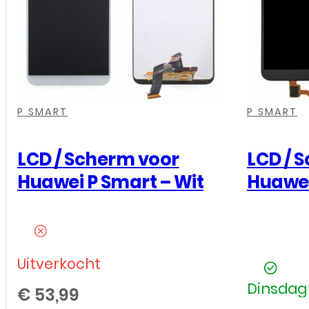
-
Power
Flex
aantal
,
,
,
,
,
,
P SMART
P SMART
LCD / Scherm voor
LCD / 
Huawei P Smart – Wit
Huawei
Uitverkocht
Dinsdag 
€
53,99