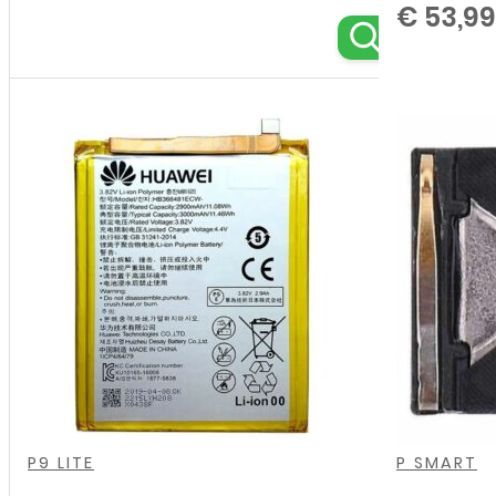
€
53,99
,
,
,
,
,
,
,
,
,
,
,
,
,
,
P9 LITE
P SMART