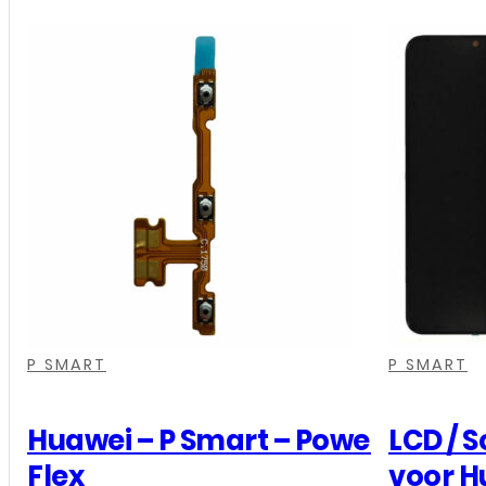
,
,
,
,
,
,
P SMART
P SMART
Huawei – P Smart – Power
LCD / 
Flex
voor H