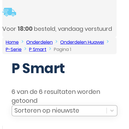
Home
Onderdelen
Onderdelen Huawei
P-Serie
P Smart
Pagina 1
P Smart
6 van de 6 resultaten worden
getoond
Sort Products
Sort content
Sort content
Sorteren op nieuwste