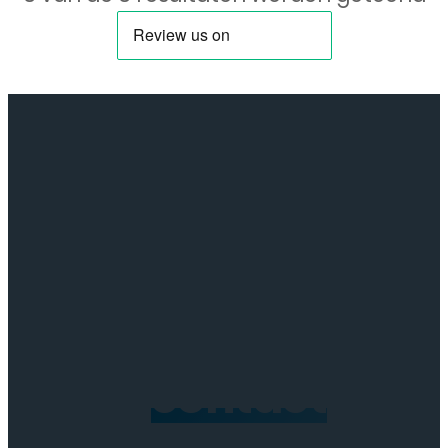
Huawei
P9/Lite,
P10/Lite,
Honor
8,P8
Lite
2017,
P20
Lite,
P
Smart
aantal
Neem
contact
op