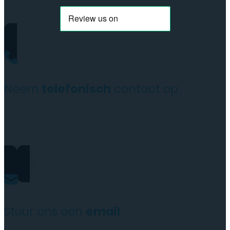
Neem
telefonisch
contact op
+31(0)35 6313897
Stuur ons een
email