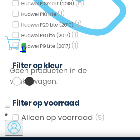
(6)
Huawei P Smart (2018)
(1)
Huawei P10 Lite
(1)
Huawei P20 Lite (2019)
(1)
Huawei P8 Lite (2017)
(1)
Huawei P9 Lite (2017)
0
Filter op kleur
Geen producten in de
(1)
(2)
Wit
Zwart
winkelwagen.
Filter op kleur
Filter op voorraad
(5)
Filter op voorraad