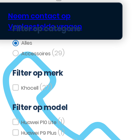
Neem contact op
Veelgestelde vragen
Filter op categorie
Filter op categorie
Alles
(29)
Accessoires
Filter op merk
(27)
Filter op merk
Khocell
Filter op model
(1)
Filter op model
Huawei P10 Lite
(1)
Huawei P9 Plus