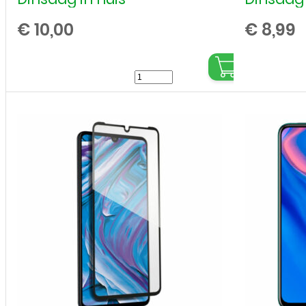
€
10,00
€
8,99
Huawei
-
Mate
30
Pro
-
Full
Cover
-
Screenprotector
-