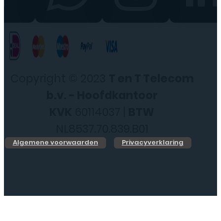
Copyright © 2023
T en T Telecom
b.v. - Hoofdkantoor
KVK
60114037 |
BTW
NL8537.70.839.B01
Algemene voorwaarden
Privacyverklaring