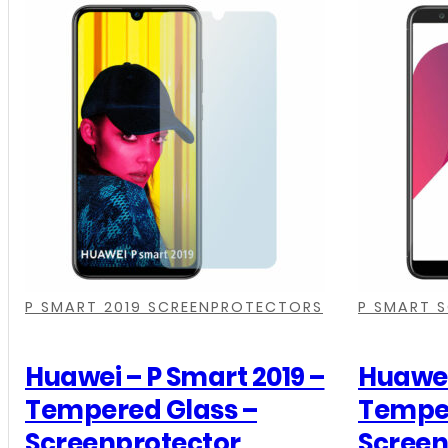
Pro
-
Full
Cover
-
Screenprotector
-
Zwart
aantal
,
,
,
,
,
,
P SMART 2019 SCREENPROTECTORS
P SMART 
Huawei – P Smart 2019 –
Huawei
Tempered Glass –
Temper
Screenprotector
Screen