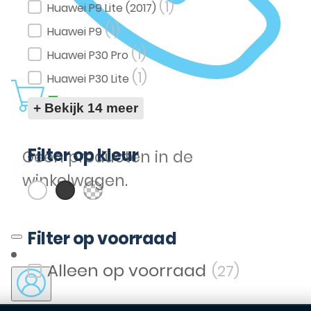
(1)
Huawei P9 Lite (2017)
(1)
Huawei P9
(1)
Huawei P30 Pro
(1)
Huawei P30 Lite
0
+ Bekijk 14 meer
Filter op kleur
Geen producten in de
(3)
(8)
(16)
Wit
Zwart
Transparent
winkelwagen.
Filter op kleur
Filter op voorraad
(27)
Filter op voorraad