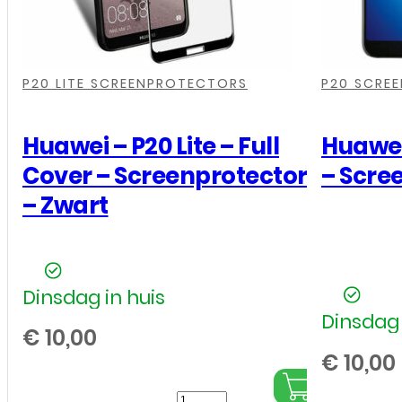
-
Wit
,
,
,
,
,
,
aantal
P20 LITE SCREENPROTECTORS
P20 SCRE
Huawei – P20 Lite – Full
Huawei 
Cover – Screenprotector
– Scre
– Zwart
Dinsdag in huis
Dinsdag 
€
10,00
€
10,00
Huawei