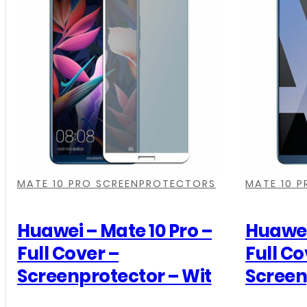
-
Full
Cover
-
Screenprotector
-
Wit
aantal
,
,
,
,
,
,
MATE 10 PRO SCREENPROTECTORS
MATE 10 
Huawei – Mate 10 Pro –
Huawei
Full Cover –
Full Co
Screenprotector – Wit
Screen