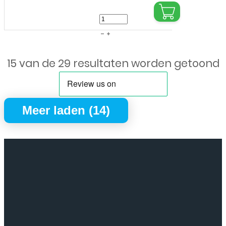
Huawei
-
Mate
15 van de 29 resultaten worden getoond
20
Lite
/
Meer laden (14)
P
Smart
Plus
-
Tempered
Glass
-
Screenprotector