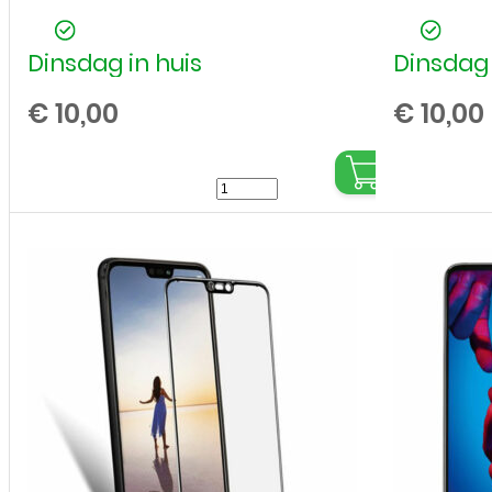
Dinsdag in huis
Dinsdag 
€
10,00
€
10,00
Huawei
-
Mate
10
Pro
-
Full
Cover
-
Screenprotector