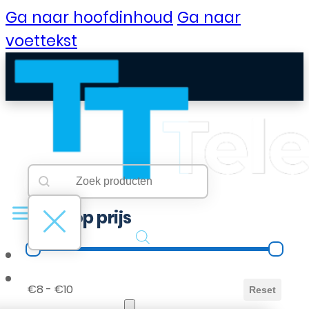
Ga naar hoofdinhoud
Ga naar
voettekst
Searchbar
Search content
Filter op prijs
Filter op prijs
B2B Portaal
€8 - €10
Reset
Klantenservice