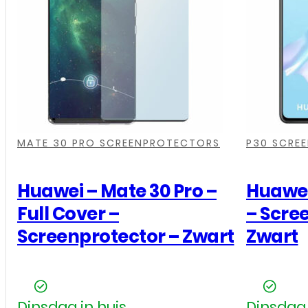
Pro
-
Full
Cover
-
Screenprotector
,
,
,
,
,
,
-
MATE 30 PRO SCREENPROTECTORS
P30 SCRE
Zwart
aantal
Huawei – Mate 30 Pro –
Huawei 
Full Cover –
– Scre
Screenprotector – Zwart
Zwart
Dinsdag in huis
Dinsdag 