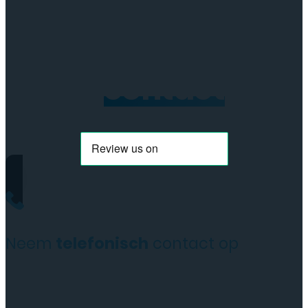
aantal
Neem
contact
op
Neem
telefonisch
contact op
+31(0)35 6313897