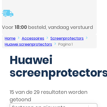
Voor
18:00
besteld, vandaag verstuurd
Home
Accessoires
Screenprotectors
Huawei screenprotectors
Pagina 1
Huawei
screenprotector
15 van de 29 resultaten worden
getoond
Sort Products
Sort content
Sort content