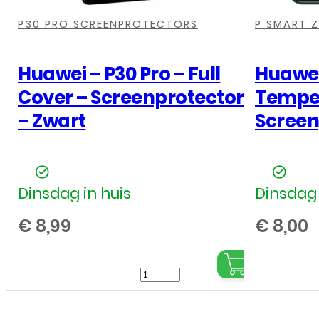
Zwart
,
,
,
,
,
,
aantal
P30 PRO SCREENPROTECTORS
P SMART 
Huawei – P30 Pro – Full
Huawei 
Cover – Screenprotector
Temper
– Zwart
Screen
Dinsdag in huis
Dinsdag 
€
8,99
€
8,00
Huawei
-
P30