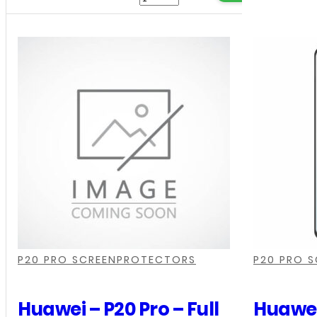
-
P20
Lite
-
Full
Cover
-
Screenprotector
-
Zwart
aantal
,
,
,
,
,
,
P20 PRO SCREENPROTECTORS
P20 PRO 
Huawei – P20 Pro – Full
Huawei