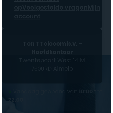
op
Veelgestelde vragen
Mijn
account
T en T Telecom b.v. –
Hoofdkantoor
Twentepoort West 14 M
7609RD Almelo
●
Vandaag geopend van
10:00
tot
22:00