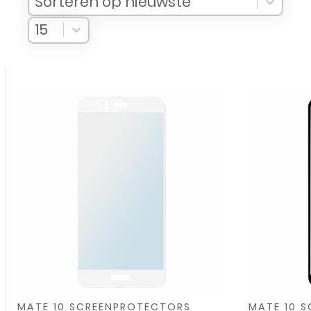
Sorteren op nieuwste
Select number per page
Select number per page
15
,
,
,
,
,
,
MATE 10 SCREENPROTECTORS
MATE 10 