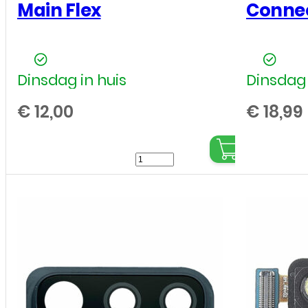
Main Flex
Connec
Dinsdag in huis
Dinsdag 
€
12,00
€
18,99
Samsung
Galaxy
A7
2018
SM-
A750F
-
Motherboard