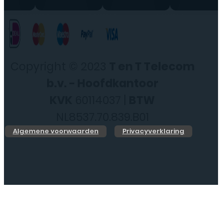
Copyright © 2023
T en T Telecom
b.v. - Hoofdkantoor
KVK
60114037 |
BTW
NL8537.70.839.B01
Algemene voorwaarden
Privacyverklaring