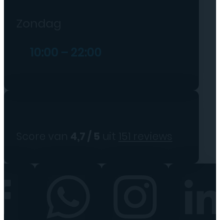
Zondag
10:00 – 22:00
Score van
4,7 / 5
uit
151 reviews