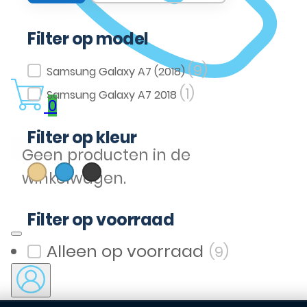
Filter op model
(9)
Filter op model
Samsung Galaxy A7 (2018)
(1)
Samsung Galaxy A7 2018
0
Filter op kleur
(1)
(1)
(3)
Geen producten in de
Goud
Blauw
Zwart
Filter op kleur
winkelwagen.
Filter op voorraad
(9)
Filter op voorraad