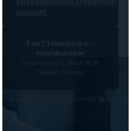
op
Veelgestelde vragen
Mijn
account
T en T Telecom b.v. –
Hoofdkantoor
Twentepoort West 14 M
7609RD Almelo
●
Vandaag geopend vanaf
10:00