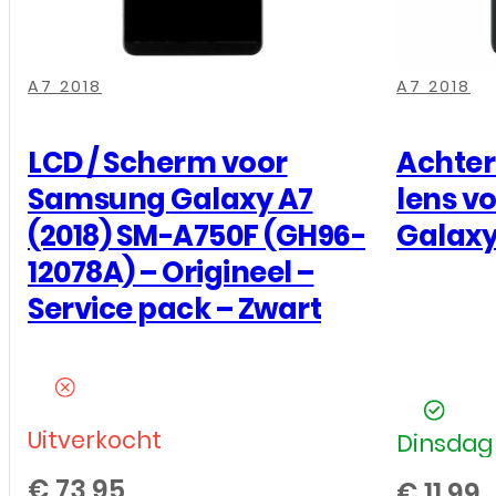
,
,
,
,
,
,
A7 2018
A7 2018
LCD / Scherm voor
Achte
Samsung Galaxy A7
lens v
(2018) SM-A750F (GH96-
Galaxy 
12078A) – Origineel –
Service pack – Zwart
Uitverkocht
Dinsdag 
€
73,95
€
11,99