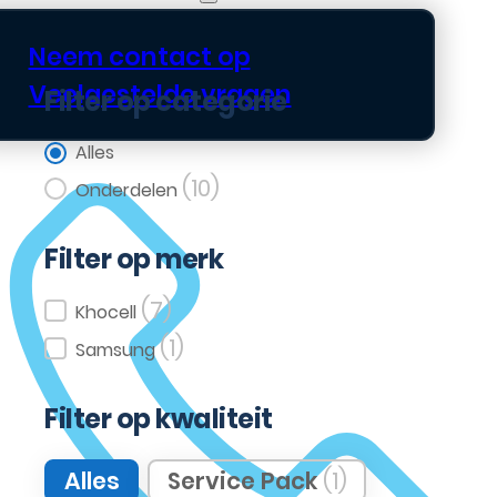
Neem contact op
Veelgestelde vragen
Filter op categorie
Filter op categorie
Alles
(10)
Onderdelen
Filter op merk
(7)
Filter op merk
Khocell
(1)
Samsung
Filter op kwaliteit
Filter op kwaliteit
Alles
Service Pack
(1)