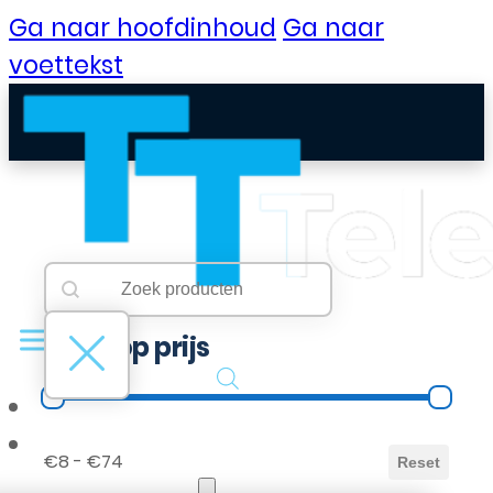
Ga naar hoofdinhoud
Ga naar
voettekst
Searchbar
Search content
Filter op prijs
Filter op prijs
B2B Portaal
€8 - €74
Reset
Klantenservice