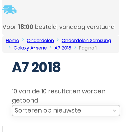
Voor
18:00
besteld, vandaag verstuurd
Home
Onderdelen
Onderdelen Samsung
Galaxy A-serie
A7 2018
Pagina 1
A7 2018
10 van de 10 resultaten worden
getoond
Sort Products
Sort content
Sort content
Sorteren op nieuwste