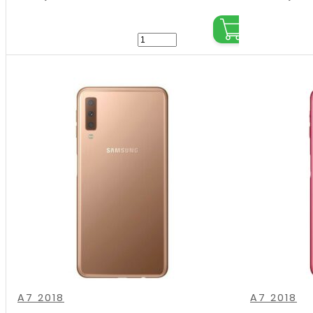
Samsung
-
Galaxy
A7
(2018)
-
Camera
lens
met
frame
aantal
,
,
,
,
,
,
A7 2018
A7 2018