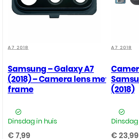
Main
Flex
aantal
,
,
,
,
,
,
A7 2018
A7 2018
Samsung – Galaxy A7
Camera
(2018) – Camera lens met
Samsu
frame
(2018)
Dinsdag in huis
Dinsdag 
€
7,99
€
23,99