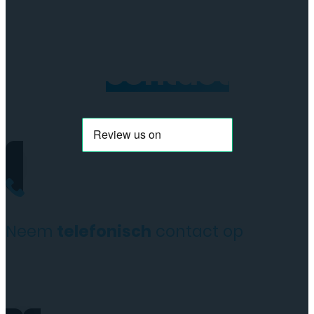
Neem
contact
op
Neem
telefonisch
contact op
+31(0)35 6313897