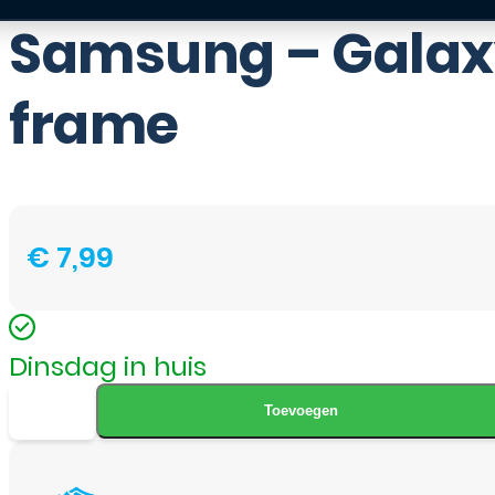
Samsung – Galaxy
frame
€
7,99
Dinsdag in huis
Samsung
Toevoegen
-
Galaxy