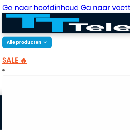
Ga naar hoofdinhoud
Ga naar voett
Alle producten
SALE 🔥
B2B Portaal
Home
Onderdelen
Onderdelen Samsung
Klantenservice
Neem contact op
Veelgestelde vragen