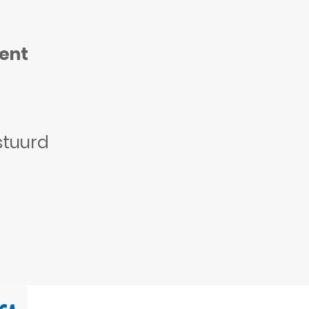
ment
stuurd