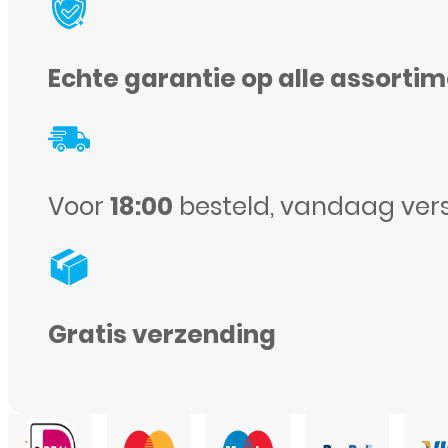
A7
(2018)
Echte garantie op alle assorti
-
Camera
lens
met
Voor
18:00
besteld, vandaag ver
frame
aantal
Gratis verzending