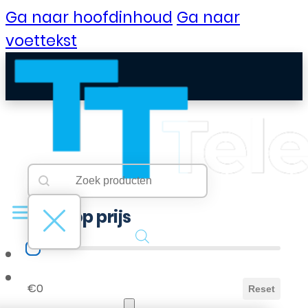
Ga naar hoofdinhoud
Ga naar
voettekst
Searchbar
Search content
Filter op prijs
Filter op prijs
B2B Portaal
€0
Reset
Klantenservice