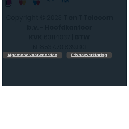
Copyright © 2023
T en T Telecom
b.v. - Hoofdkantoor
KVK
60114037 |
BTW
NL8537.70.839.B01
Algemene voorwaarden
Privacyverklaring