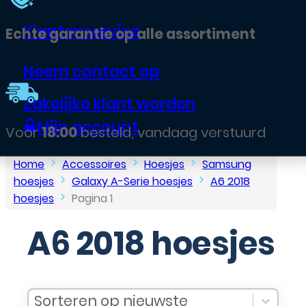
Klantenservice
Echte garantie op alle assortiment
Neem contact op
Zakelijke klant worden
Mijn account
Voor
18:00
besteld, vandaag verstuurd
Home
Accessoires
Hoesjes
Samsung
hoesjes
Galaxy A-Serie hoesjes
A6 2018
hoesjes
Pagina 1
A6 2018 hoesjes
Sort Products
Sort content
Sort content
Sorteren op nieuwste