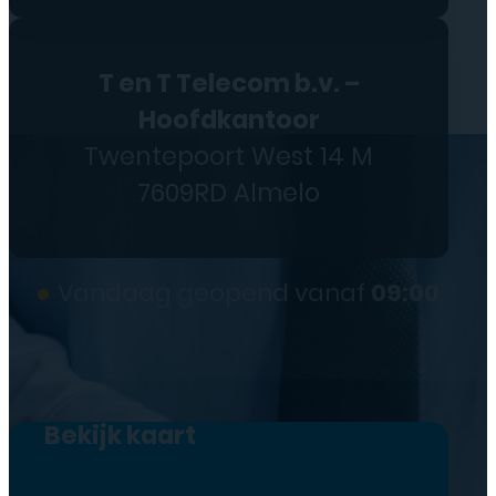
T en T Telecom b.v. –
Hoofdkantoor
Twentepoort West 14 M
7609RD Almelo
●
Vandaag geopend vanaf
09:00
Bekijk kaart