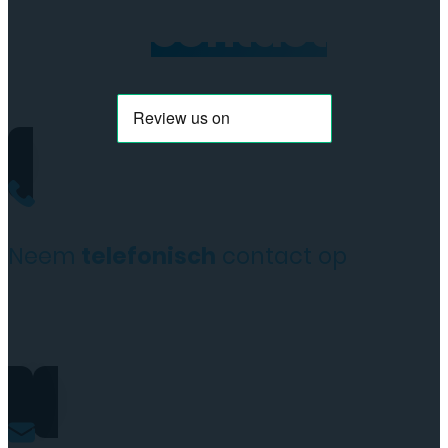
Neem
contact
op
Neem
telefonisch
contact op
+31(0)35 6313897