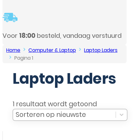
tuurd
Home
Computer & Laptop
Laptop Laders
Pagina 1
Laptop Laders
1 resultaat wordt getoond
Sort Products
Sort content
Sort content
Sorteren op nieuwste