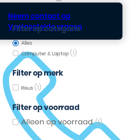
Neem contact op
Veelgestelde vragen
Filter op categorie
Filter op categorie
Alles
(1)
Computer & Laptop
Filter op merk
(1)
Filter op merk
Rixus
Filter op voorraad
(1)
Filter op voorraad