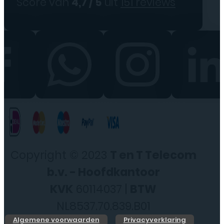
Score van
4,7 / 5
uit
151 reviews
Copyright © 2023
T en T Telecom
b.v. - Hoofdkantoor
KVK
60114037 |
BTW
NL8537.70.839.B01
Algemene voorwaarden
Privacyverklaring