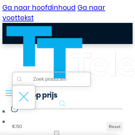
Ga naar hoofdinhoud
Ga naar
voettekst
Searchbar
Search content
Filter op prijs
Filter op prijs
B2B Portaal
€50
Reset
Klantenservice