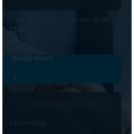
●
Vandaag geopend van
10:00
tot
22:00
Bekijk kaart
OPENINGSTIJDEN
Maandag