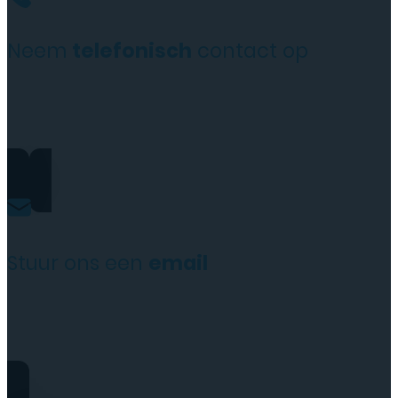
Neem
telefonisch
contact op
+31(0)35 6313897
Stuur ons een
email
service@tttelecomshop.n