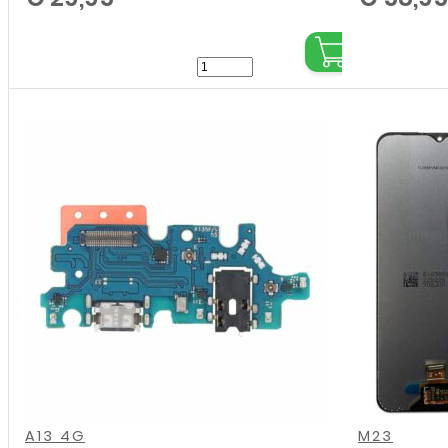
LCD
/
Scherm
zonder
frame
voor
Samsung
Galaxy
A13
4G
SM-
A135F
,
,
,
,
,
,
,
,
/
A13 4G
M23