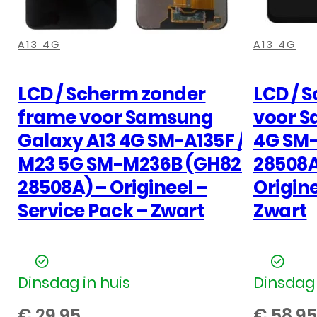
,
,
,
,
,
,
A13 4G
A13 4G
LCD / Scherm zonder
LCD / 
frame voor Samsung
voor S
Galaxy A13 4G SM-A135F /
4G SM-
M23 5G SM-M236B (GH82-
28508A
28508A) – Origineel –
Origine
Service Pack – Zwart
Zwart
Dinsdag in huis
Dinsdag 
€
29,95
€
58,95