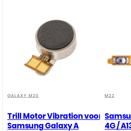
Samsung
Galaxy
A13
4G
SM-
A135F
-
Oplaad
Connector
,
,
,
,
,
,
,
,
,
,
,
,
,
,
,
,
,
,
,
,
,
,
,
,
,
,
,
,
,
,
,
,
,
,
Board
GALAXY M20
M22
aantal
Trill Motor Vibration voor
Samsun
Samsung Galaxy A
4G / A1