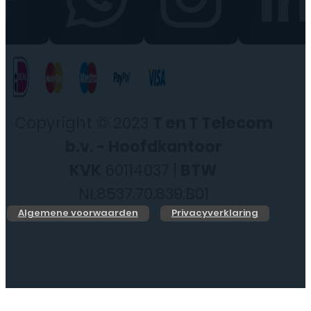
Copyright © 2023
T en T Telecom
b.v. - Hoofdkantoor
KVK
60114037 |
BTW
NL8537.70.839.B01
Algemene voorwaarden
Privacyverklaring