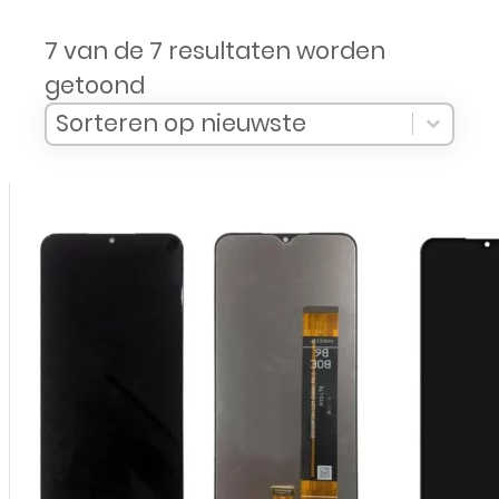
7 van de 7 resultaten worden
getoond
Sort Products
Sort content
Sort content
Sorteren op nieuwste