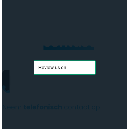
Neem
contact
op
Neem
telefonisch
contact op
+31(0)35 6313897