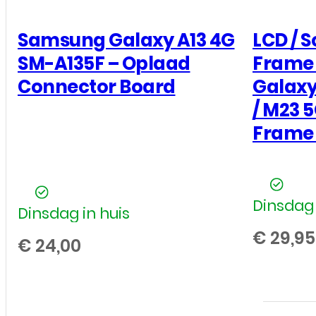
M23
5G
Samsung Galaxy A13 4G
LCD / 
SM-
SM-A135F – Oplaad
Frame
M236B
Connector Board
Galaxy
(GH82-
/ M23 
28508A)
Frame 
-
Origineel
-
Dinsdag 
Service
Dinsdag in huis
Pack
€
29,95
€
24,00
-
Zwart
aantal