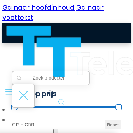
Ga naar hoofdinhoud
Ga naar
voettekst
Searchbar
Search content
Filter op prijs
Filter op prijs
B2B Portaal
€12 - €59
Reset
Klantenservice