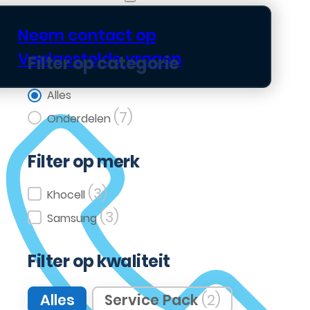
Neem contact op
Veelgestelde vragen
Filter op categorie
Filter op categorie
Alles
(7)
Onderdelen
Filter op merk
(3)
Filter op merk
Khocell
(3)
Samsung
Filter op kwaliteit
Filter op kwaliteit
Alles
Service Pack
(2)