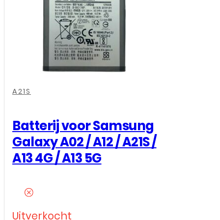
Samsung
Galaxy
A
aantal
,
,
,
,
,
,
,
,
A21S
Batterij voor Samsung
Galaxy A02 / A12 / A21S /
A13 4G / A13 5G
Uitverkocht