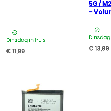
5G / M2
– Volu
Dinsdag 
Dinsdag in huis
€
13,99
€
11,99
Trill
Motor
Vibration
voor