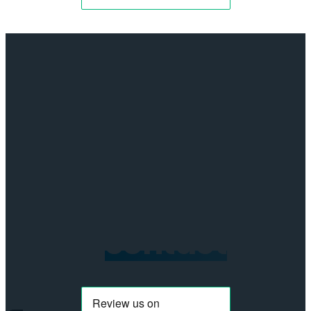
17
Pro
–
Blauw
aantal
Neem
contact
op