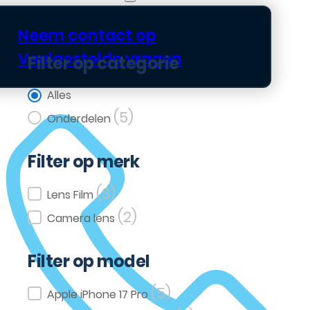
Neem contact op
Veelgestelde vragen
Filter op categorie
Filter op categorie
Alles
(5)
Onderdelen
Filter op merk
(3)
Filter op merk
Lens Film
(2)
Camera lens
Filter op model
(5)
Filter op model
Apple iPhone 17 Pro