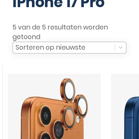
iPhone 17 Pro
5 van de 5 resultaten worden
getoond
Sort Products
Sort content
Sort content
Sorteren op nieuwste