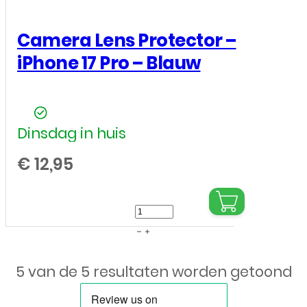
iPhone
17
Camera Lens Protector –
Pro
iPhone 17 Pro – Blauw
/
17
Pro
Dinsdag in huis
Max
–
€
12,95
Zilver
aantal
Camera
Lens
Protector
5 van de 5 resultaten worden getoond
–
iPhone