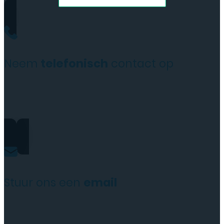
Neem
telefonisch
contact op
+31(0)35 6313897
Stuur ons een
email
service@tttelecomshop.n