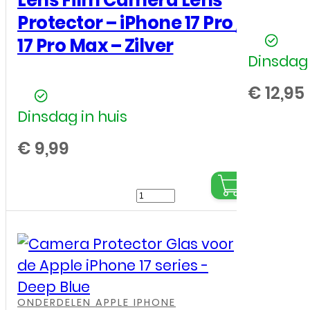
Lens Film Camera Lens
aantal
Protector – iPhone 17 Pro /
17 Pro Max – Zilver
Dinsdag 
€
12,95
Dinsdag in huis
€
9,99
Lens
Film
Camera
Lens
Protector
,
,
,
–
ONDERDELEN APPLE IPHONE