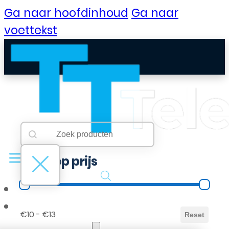
Ga naar hoofdinhoud
Ga naar
voettekst
Searchbar
Search content
Filter op prijs
Filter op prijs
B2B Portaal
€10 - €13
Reset
Klantenservice