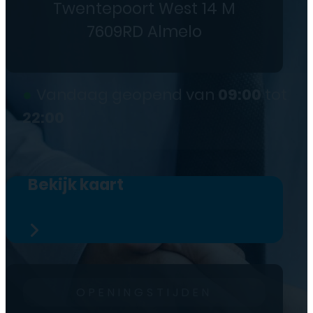
Twentepoort West 14 M
7609RD Almelo
●
Vandaag geopend van
09:00
tot
22:00
Bekijk kaart
OPENINGSTIJDEN