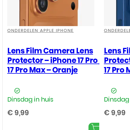
,
,
,
,
,
,
,
,
ONDERDELEN APPLE IPHONE
ONDERDELE
Lens Film Camera Lens
Lens F
Protector – iPhone 17 Pro /
Protect
17 Pro Max – Oranje
17 Pro
Dinsdag in huis
Dinsdag 
€
9,99
€
9,99