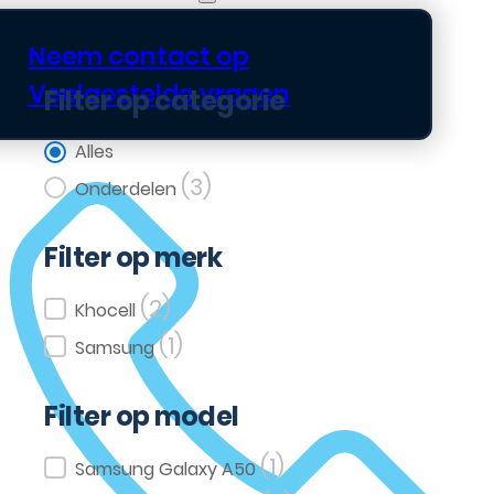
Neem contact op
Veelgestelde vragen
Filter op categorie
Filter op categorie
Alles
(3)
Onderdelen
Filter op merk
(2)
Filter op merk
Khocell
(1)
Samsung
Filter op model
(1)
Filter op model
Samsung Galaxy A50