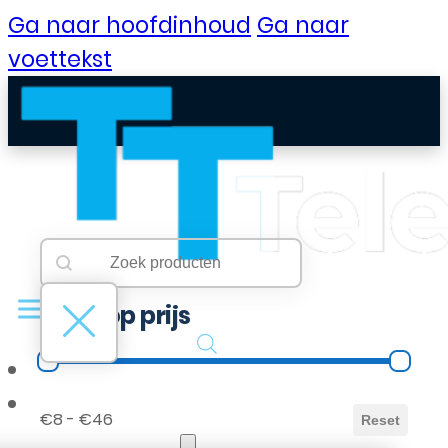
Ga naar hoofdinhoud
Ga naar
voettekst
Searchbar
Search content
Filter op prijs
Filter op prijs
B2B Portaal
€8 - €46
Reset
Klantenservice