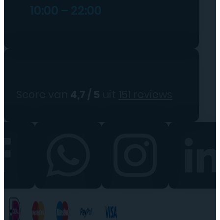
10:00 – 22:00
Score van
4,7 / 5
uit
151 reviews