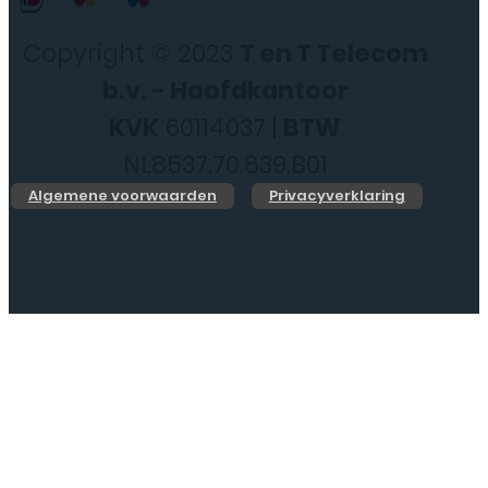
Copyright © 2023
T en T Telecom
b.v. - Hoofdkantoor
KVK
60114037 |
BTW
NL8537.70.839.B01
Algemene voorwaarden
Privacyverklaring