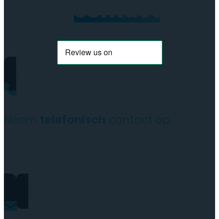
Neem
contact
op
Neem
telefonisch
contact op
+31(0)35 6313897