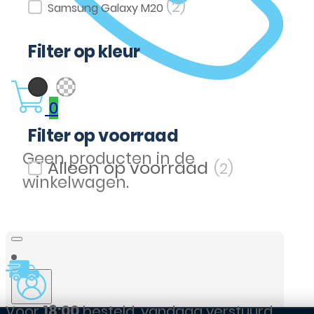
(2)
Samsung Galaxy M20
Filter op kleur
(1)
(1)
Zwart
Transparent
Filter op kleur
0
Filter op voorraad
Geen producten in de
(2)
Filter op voorraad
winkelwagen.
d