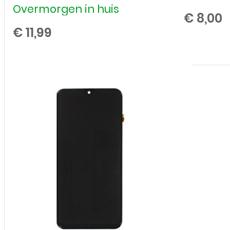
Overmorgen in huis
€
8,00
€
11,99
Trill
Motor
Vibration
voor
Samsung
Galaxy
A
aantal