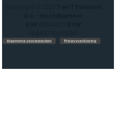
Copyright © 2023
T en T Telecom
b.v. - Hoofdkantoor
KVK
60114037 |
BTW
NL8537.70.839.B01
Algemene voorwaarden
Privacyverklaring