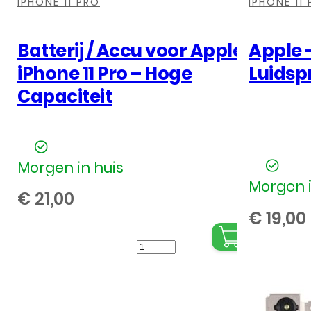
-
IPHONE 11 PRO
IPHONE 11
Zwart
aantal
Batterij / Accu voor Apple
Apple –
iPhone 11 Pro – Hoge
Luidsp
Capaciteit
Morgen in huis
Morgen i
€
21,00
€
19,00
Batterij
/
Accu
voor