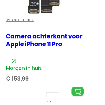
,
,
,
IPHONE 11 PRO
Camera achterkant voor
Apple iPhone 11 Pro
Morgen in huis
€
153,99
Camera
achterkant