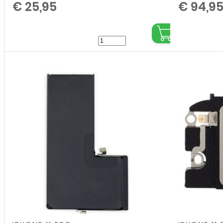
€
25,95
€
94,9
LCD
/
Scherm
voor
Apple
iPhone
11
Pro
-
Top
Incell
Kwaliteit
,
,
,
,
,
,
,
,