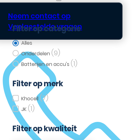
Neem contact op
Veelgestelde vragen
Filter op categorie
Filter op categorie
Alles
(9)
Onderdelen
(1)
Batterijen en accu's
Filter op merk
(7)
Filter op merk
Khocell
(1)
JK
Filter op kwaliteit