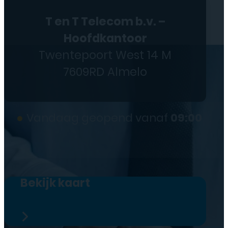
T en T Telecom b.v. –
Hoofdkantoor
Twentepoort West 14 M
7609RD Almelo
●
Vandaag geopend vanaf
09:00
Bekijk kaart