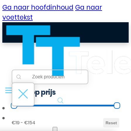
Ga naar hoofdinhoud
Ga naar
voettekst
Searchbar
Search content
Filter op prijs
Filter op prijs
B2B Portaal
€19 - €154
Reset
Klantenservice