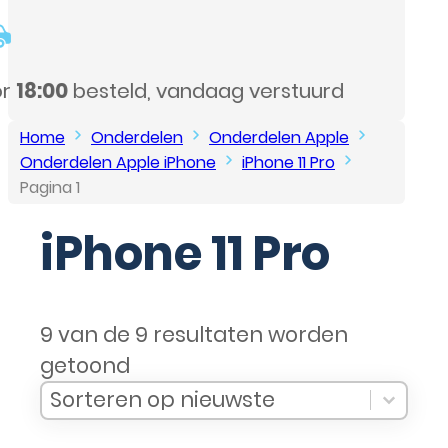
Home
Onderdelen
Onderdelen Apple
Onderdelen Apple iPhone
iPhone 11 Pro
Pagina 1
iPhone 11 Pro
9 van de 9 resultaten worden
getoond
Sort Products
Sort content
Sort content
Sorteren op nieuwste