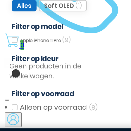
Filter op kwaliteit
Alles
Soft OLED
(1)
Filter op model
(9)
Filter op model
Apple iPhone 11 Pro
0
Filter op kleur
(3)
Geen producten in de
Zwart
Filter op kleur
winkelwagen.
Filter op voorraad
(8)
Filter op voorraad