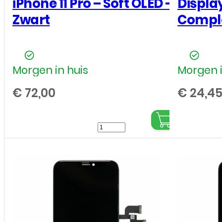
iPhone 11 Pro – Soft OLED –
Display
Zwart
Comple
Morgen in huis
Morgen i
€
72,00
€
24,4
LCD
/
Scherm
voor
Apple
iPhone
11