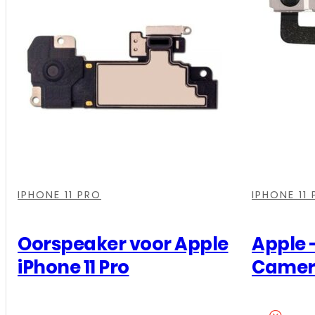
Apple
iPhone
11
Pro
-
Hoge
Capaciteit
aantal
,
,
,
,
,
,
IPHONE 11 PRO
IPHONE 11
Oorspeaker voor Apple
Apple –
iPhone 11 Pro
Camer