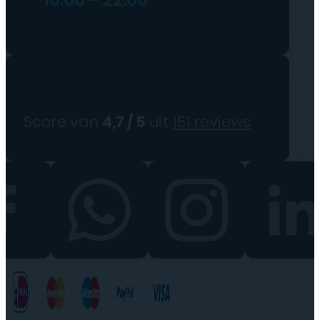
Score van
4,7 / 5
uit
151 reviews