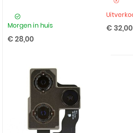
Uitverko
Morgen in huis
€
32,00
€
28,00
Oorspeaker
voor
Apple
iPhone
11
Pro
aantal