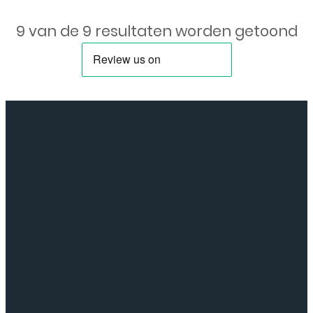
voor
9 van de 9 resultaten worden getoond
Apple
iPhone
11
Pro
aantal
Neem
contact
op