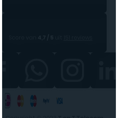
Score van
4,7 / 5
uit
151 reviews
Copyright © 2023
T en T Telecom