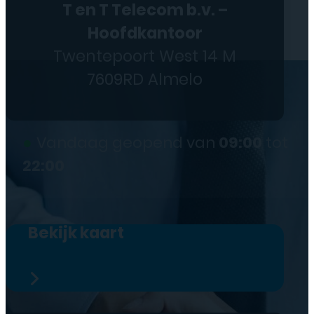
T en T Telecom b.v. –
Hoofdkantoor
Twentepoort West 14 M
7609RD Almelo
●
Vandaag geopend van
09:00
tot
22:00
Bekijk kaart