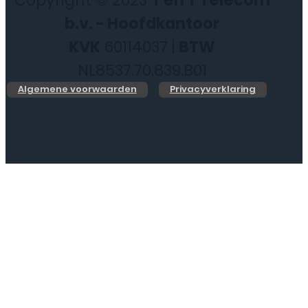
b.v. - Hoofdkantoor
KVK
60114037 |
BTW
NL8537.70.839.B01
Algemene voorwaarden
Privacyverklaring