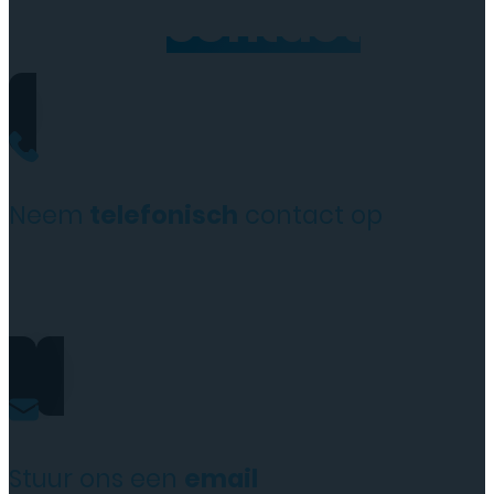
Neem
contact
op
Neem
telefonisch
contact op
+31(0)35 6313897
Stuur ons een
email