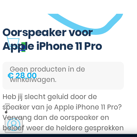
Oorspeaker voor
Apple iPhone 11 Pro
0
Geen producten in de
€
28,00
winkelwagen.
Heb jij slecht geluid door de
speaker van je Apple iPhone 11 Pro?
Vervang dan de oorspeaker en
beleef weer de heldere gesprekken