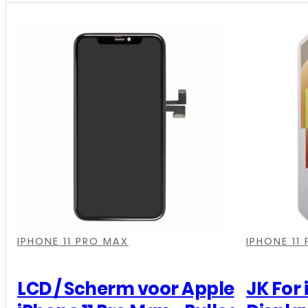
/
Scherm
voor
Apple
iPhone
11
Pro
Max
-
Soft
OLED
,
,
,
,
,
,
-
IPHONE 11 PRO MAX
IPHONE 11
Zwart
aantal
LCD / Scherm voor Apple
JK For 