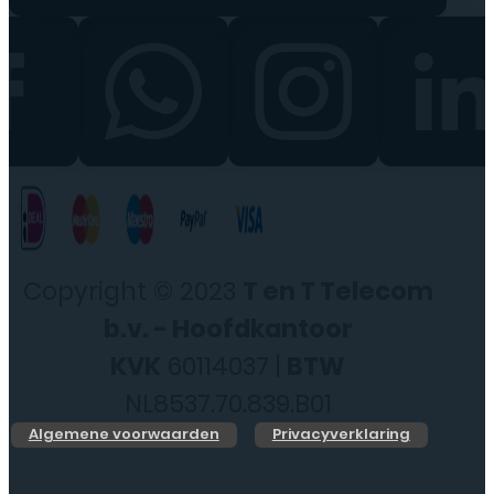
Copyright © 2023
T en T Telecom
b.v. - Hoofdkantoor
KVK
60114037 |
BTW
NL8537.70.839.B01
Algemene voorwaarden
Privacyverklaring