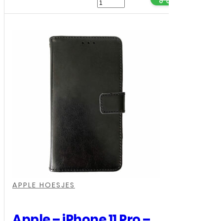
LCD
/
Scherm
voor
Apple
iPhone
11
Pro
-
OEM
-
Zwart
,
,
aantal
APPLE HOESJES
Apple – iPhone 11 Pro –