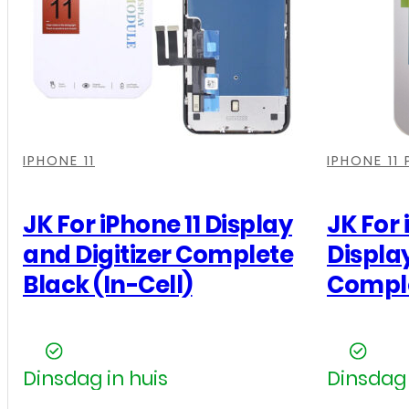
Pro
Max
-
Pulled
-
,
,
,
,
,
,
Zwart
IPHONE 11
IPHONE 11
aantal
JK For iPhone 11 Display
JK For 
and Digitizer Complete
Display
Black (In-Cell)
Comple
Dinsdag in huis
Dinsdag 