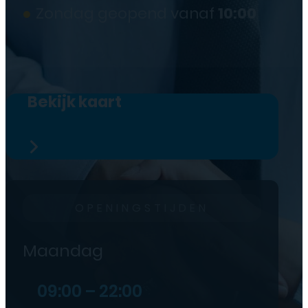
●
Zondag geopend vanaf
10:00
Bekijk kaart
OPENINGSTIJDEN
Maandag
09:00 – 22:00