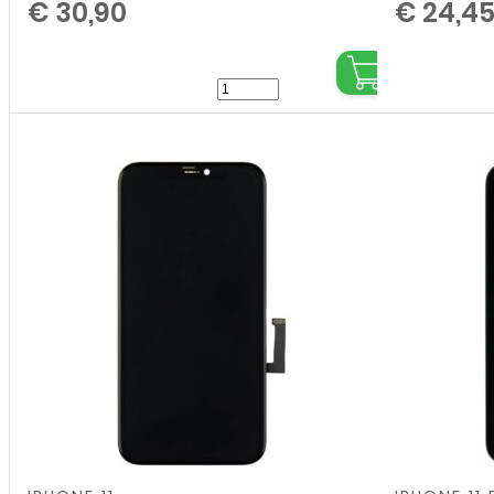
€
30,90
€
24,4
JK
For
iPhone
11
Display
and
Digitizer
Complete
Black
(In-
Cell)
aantal
,
,
,
,
,
,