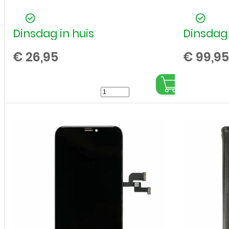
Dinsdag in huis
Dinsdag 
€
26,95
€
99,95
LCD
/
Scherm
voor
Apple
iPhone
11
Pro
Max