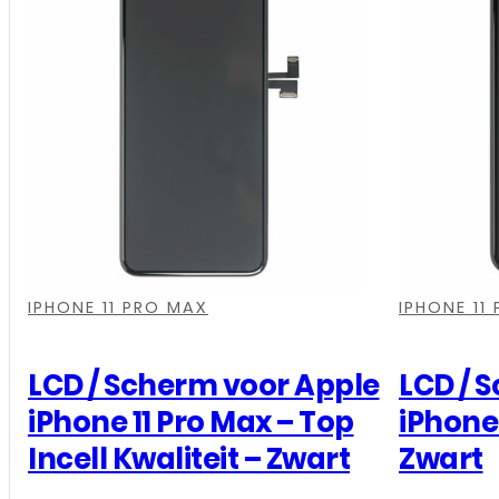
Apple
iPhone
11
-
Top
Incell
Kwaliteit
-
,
,
,
,
,
,
Zwart
IPHONE 11 PRO MAX
IPHONE 11
aantal
LCD / Scherm voor Apple
LCD / 
iPhone 11 Pro Max – Top
iPhone 
Incell Kwaliteit – Zwart
Zwart