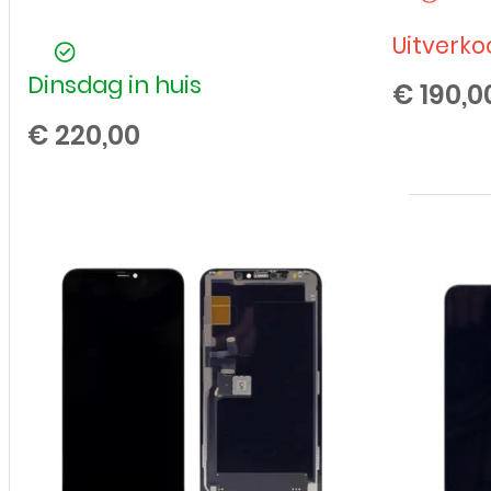
Uitverko
Dinsdag in huis
€
190,0
€
220,00
Refurbished
iPhone
11
-
128GB
-
Rood