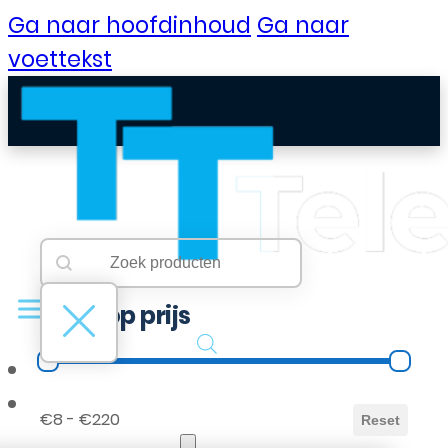
Ga naar hoofdinhoud
Ga naar
voettekst
Searchbar
Search content
Filter op prijs
Filter op prijs
B2B Portaal
€8 - €220
Reset
Klantenservice