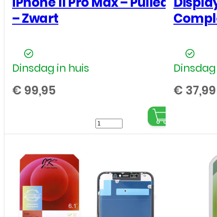
iPhone 11 Pro Max – Pulled
Display
– Zwart
Comple
Dinsdag in huis
Dinsdag 
€
99,95
€
37,99
LCD
/
Scherm
voor
Apple
iPhone
11