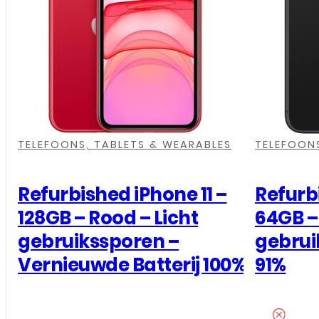
,
,
TELEFOONS, TABLETS & WEARABLES
TELEFOONS
Refurbished iPhone 11 –
Refurbi
128GB – Rood – Licht
64GB – 
gebruikssporen –
gebrui
Vernieuwde Batterij 100%
91%