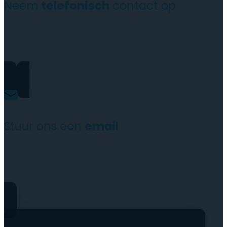
Neem
telefonisch
contact op
+31(0)35 6313897
Stuur ons een
email
service@tttelecomshop.n