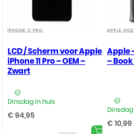
-
Top
Incell
,
,
,
,
,
Kwaliteit
IPHONE 11 PRO
APPLE HOE
-
Zwart
LCD / Scherm voor Apple
Apple –
aantal
iPhone 11 Pro – OEM –
– Book
Zwart
Dinsdag in huis
Dinsdag 
€
94,95
€
10,99