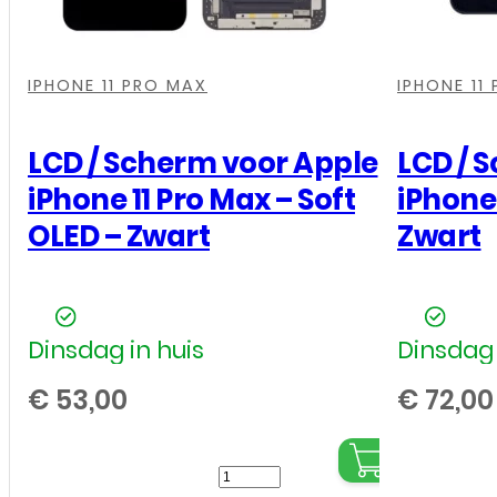
-
Licht
,
,
,
,
,
,
gebruikssporen
IPHONE 11 PRO MAX
IPHONE 11
-
Vernieuwde
LCD / Scherm voor Apple
LCD / 
Batterij
iPhone 11 Pro Max – Soft
iPhone 
100%
OLED – Zwart
Zwart
aantal
Dinsdag in huis
Dinsdag 
€
53,00
€
72,00
LCD