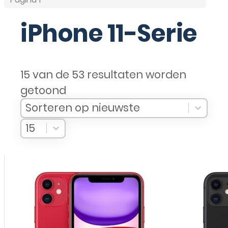
iPhone 11-Serie
15 van de 53 resultaten worden
getoond
Sort Products
Sort content
Sort content
Sorteren op nieuwste
Select number per page
Select number per page
15