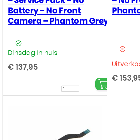
– Service Pack – No
– No F
Battery – No Front
Phant
Camera – Phantom Grey
Dinsdag in huis
Uitverko
€
137,95
€
153,9
LCD
/
Scherm
met
frame