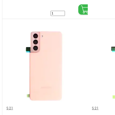
€
18,95
€
18,95
Samsung
Galaxy
S21
-
Achterkant
Met
Camera
Lens
-
Wit
aantal
,
,
,
,
,
,