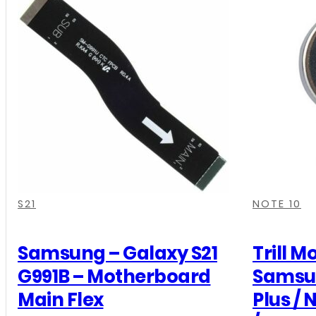
Samsung
-
Galaxy
S21
G991B
/
S21
Plus
G996B
,
,
,
,
,
,
,
,
,
,
,
-
S21
NOTE 10
Camera
Voorkant
Samsung – Galaxy S21
Trill M
aantal
G991B – Motherboard
Samsun