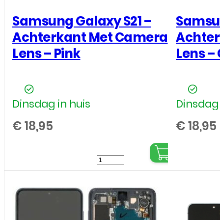
S21
S21
Samsung Galaxy S21 –
Samsun
Achterkant Met Camera
Achte
Lens – Pink
Lens – 
Dinsdag in huis
Dinsdag 
€
18,95
€
18,95
Samsung
Galaxy
S21
-