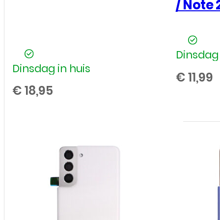
Main Flex
Plus / N
/ Note 2
Dinsdag 
Dinsdag in huis
€
11,99
€
18,95
Samsung
-
Galaxy
S21