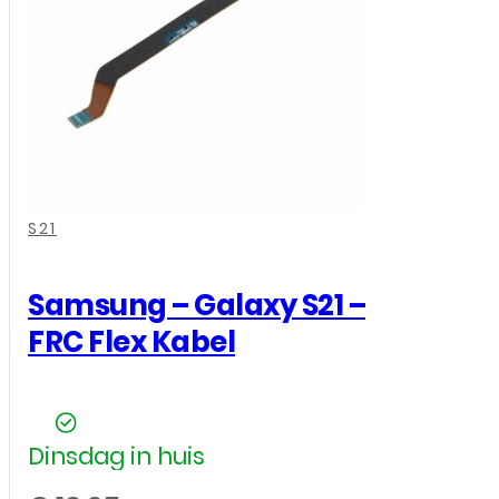
voor
Samsung
Galaxy
S21
SM-
G991B
(GH82-
,
,
,
27255A
S21
/
GH82-
Samsung – Galaxy S21 –
27256A)
FRC Flex Kabel
-
Origineel
-
Dinsdag in huis