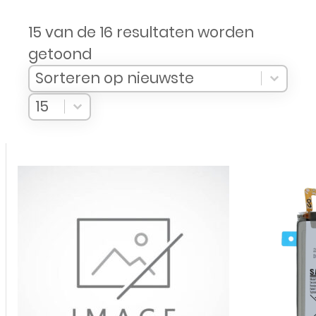
15 van de 16 resultaten worden
getoond
Sort Products
Sort content
Sort content
Sorteren op nieuwste
Select number per page
Select number per page
15