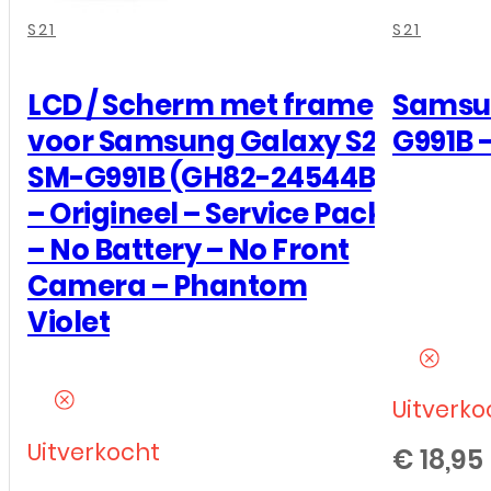
G991B
,
,
,
,
,
,
-
S21
S21
EB-
BG991ABY
LCD / Scherm met frame
Samsun
-
voor Samsung Galaxy S21
G991B –
(GH82-
SM-G991B (GH82-24544B)
24537A)
– Origineel – Service Pack
-
– No Battery – No Front
4000
Camera – Phantom
mAh
Violet
-
Origineel
-
Uitverko
Bulk
Uitverkocht