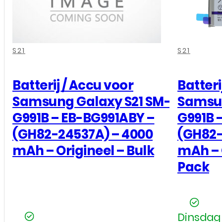
,
,
,
,
,
,
,
S21
S21
Batterij / Accu voor
Batteri
Samsung Galaxy S21 SM-
Samsun
G991B – EB-BG991ABY –
G991B 
(GH82-24537A) – 4000
(GH82-
mAh – Origineel – Bulk
mAh – 
Pack