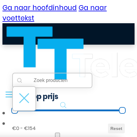
Ga naar hoofdinhoud
Ga naar
voettekst
Searchbar
Search content
Filter op prijs
Filter op prijs
B2B Portaal
€0 - €154
Reset
Klantenservice