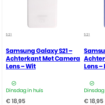
G991B
-
Motherboard
Main
Flex
,
,
,
,
,
,
aantal
S21
S21
Samsung Galaxy S21 –
Samsun
Achterkant Met Camera
Achte
Lens – Wit
Lens –
Dinsdag in huis
Dinsdag 