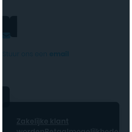
+31(0)35 6313897
Stuur ons een
email
service@tttelecomshop.n
Zakelijke klant