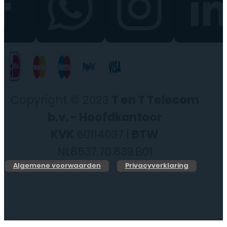
Copyright © 2023
T en T Telecom
b.v. - Hoofdkantoor
KVK
60114037 |
BTW
NL8537.70.839.B01
Algemene voorwaarden
Privacyverklaring