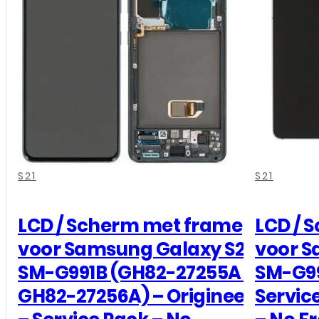
Achterkant
Met
Camera
Lens
-
Pink
aantal
,
,
,
,
,
,
S21
S21
LCD / Scherm met frame
LCD / 
voor Samsung Galaxy S21
voor S
SM-G991B (GH82-27255A /
SM-G99
GH82-27256A) – Origineel
Servic