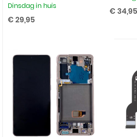
Dinsdag 
Dinsdag in huis
€
34,9
€
29,95
Batterij
/
Accu
voor
Samsung
Galaxy
S21
SM-