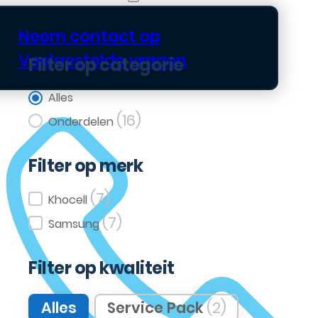
Neem contact op
Veelgestelde vragen
Filter op categorie
Filter op categorie
Alles
(16)
Onderdelen
Filter op merk
(7)
Filter op merk
Khocell
(7)
Samsung
Filter op kwaliteit
Filter op kwaliteit
Alles
Service Pack
(2)