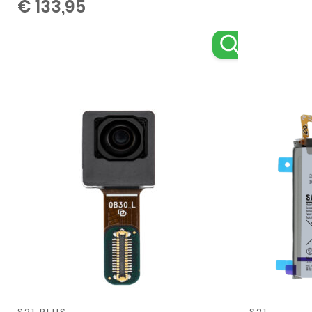
€
18,95
aantal
€
133,95