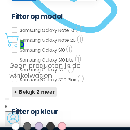
Filter op model
(1)
Filter op model
Samsung Galaxy Note 10
(1)
Samsung Galaxy Note 20
0
(1)
Samsung Galaxy S10
(1)
Samsung Galaxy S10 Lite
Geen producten in de
(1)
Samsung Galaxy S20
winkelwagen.
(1)
Samsung Galaxy S20 Plus
+ Bekijk 2 meer
Filter op kleur
(1)
(2)
(1)
(2)
(1)
Wit
Grijs
Paars
Zwart
Pink
Filter op kleur