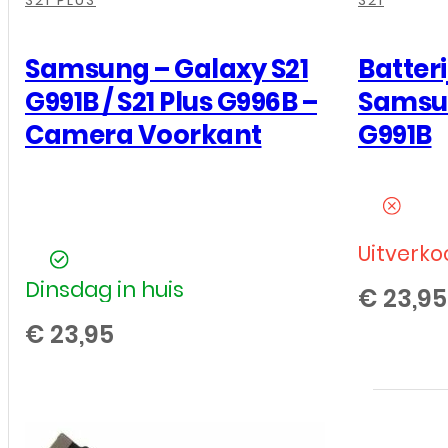
,
,
,
,
,
,
,
S21 PLUS
S21
Samsung – Galaxy S21
Batteri
G991B / S21 Plus G996B –
Samsun
Camera Voorkant
G991B
Uitverko
Dinsdag in huis
€
23,95
€
23,95