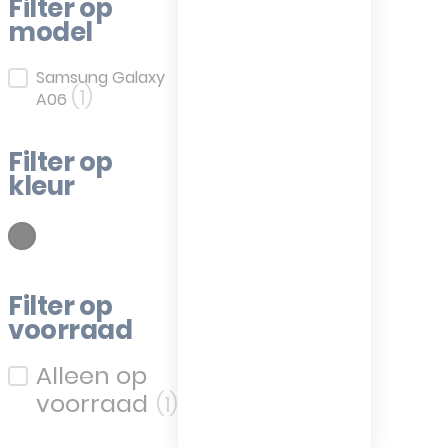
Filter op
model
Filter op model
Samsung Galaxy
(1)
A06
Filter op
kleur
(1)
wart
Filter op kleur
Filter op
voorraad
Filter op voorraad
(1)