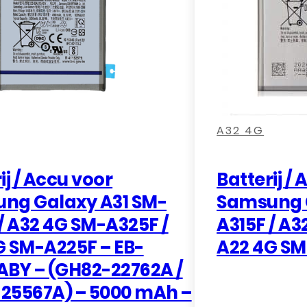
,
,
,
,
,
,
A32 4G
ij / Accu voor
Batterij /
ng Galaxy A31 SM-
Samsung 
/ A32 4G SM-A325F /
A315F / A3
G SM-A225F – EB-
A22 4G S
ABY – (GH82-22762A /
25567A) – 5000 mAh –