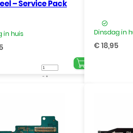
eel – Service Pack
Dinsdag in h
 in huis
€
18,95
5
Batterij
/
Accu
voor
Samsung
Galaxy
A31
SM-