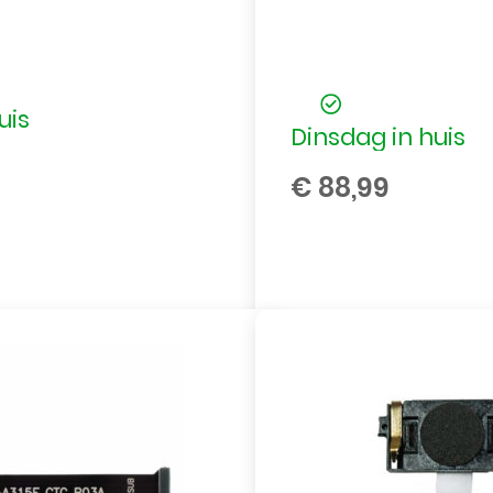
uis
Dinsdag in huis
€
88,99
Batterij
/
Accu
voor
Samsung