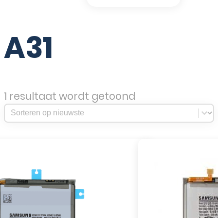
A31
1 resultaat wordt getoond
Sort Products
Sort content