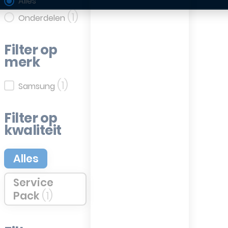
Filter op categorie
Alles
(1)
Onderdelen
Filter op
merk
(1)
Filter op merk
Samsung
Filter op
kwaliteit
Filter op kwaliteit
Alles
Service
Pack
(1)