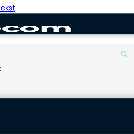
ekst
t
uurd