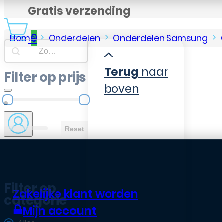
Gratis verzending
0
Home
Onderdelen
Onderdelen Samsung
Searchbar
Search content
Terug
naar
Filter op prijs
boven
Filter op prijs
Reset
Filter op
Zakelijke klant worden
categorie
Mijn account