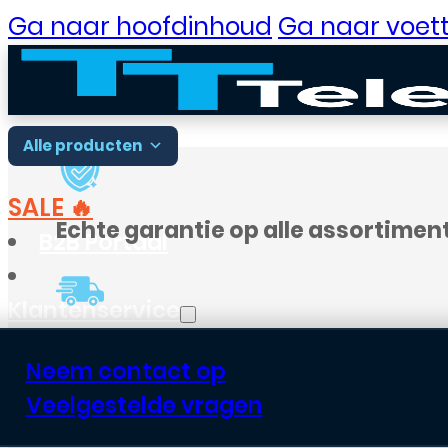
Ga naar hoofdinhoud
Ga naar voett
Alle producten
SALE 🔥
Echte garantie op alle assortimen
B2B Portaal
Klantenservice
Voor
18:00
besteld, vandaag verst
Neem contact op
Veelgestelde vragen