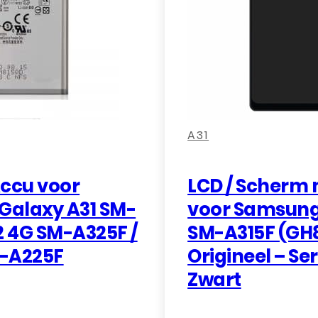
,
,
,
A31
 Accu voor
LCD / Scherm
Galaxy A31 SM-
voor Samsung
2 4G SM-A325F /
SM-A315F (GH8
M-A225F
Origineel – Se
Zwart