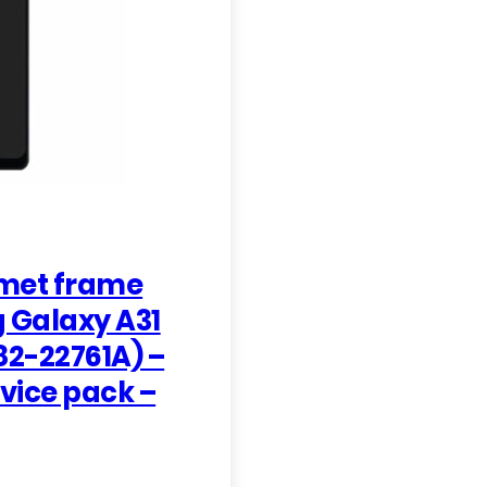
 met frame
 Galaxy A31
2-22761A) –
rvice pack –