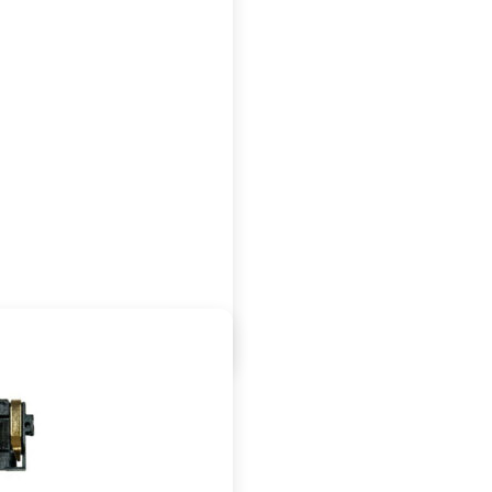
LCD
/
Scherm
met
frame