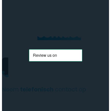
aantal
Neem
contact
op
Neem
telefonisch
contact op
+31(0)35 6313897