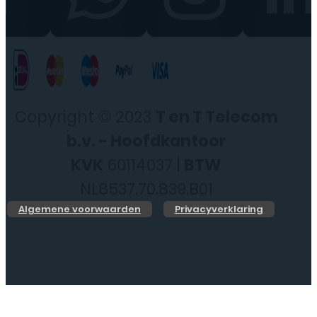
Copyright © 2023
T en T Telecom
b.v. - Hoofdkantoor
KVK
60114037 |
BTW
NL8537.70.839.B01
Algemene voorwaarden
Privacyverklaring