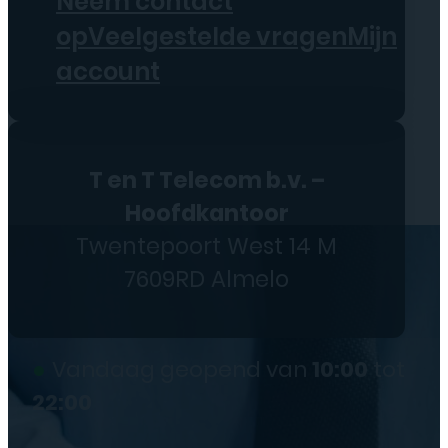
Neem contact
op
Veelgestelde vragen
Mijn
account
T en T Telecom b.v. –
Hoofdkantoor
Twentepoort West 14 M
7609RD Almelo
●
Vandaag geopend van
10:00
tot
22:00