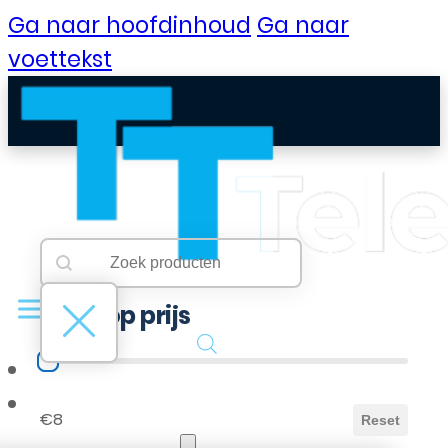
Ga naar hoofdinhoud
Ga naar
voettekst
Searchbar
Search content
Filter op prijs
Filter op prijs
B2B Portaal
€8
Reset
Klantenservice