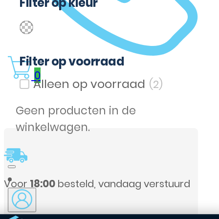
Filter op kleur
(2)
Transparent
Filter op kleur
Filter op voorraad
0
(2)
Filter op voorraad
Geen producten in de
winkelwagen.
g verstuurd