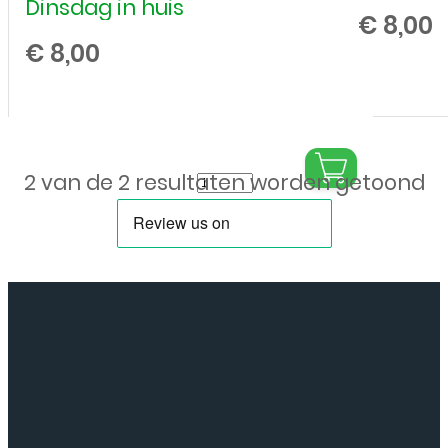
Dinsdag in huis
€
8,00
€
8,00
Siliconen
2 van de 2 resultaten worden getoond
hoesje
voor
Samsung
Galaxy
A5
2017
-
Transparant