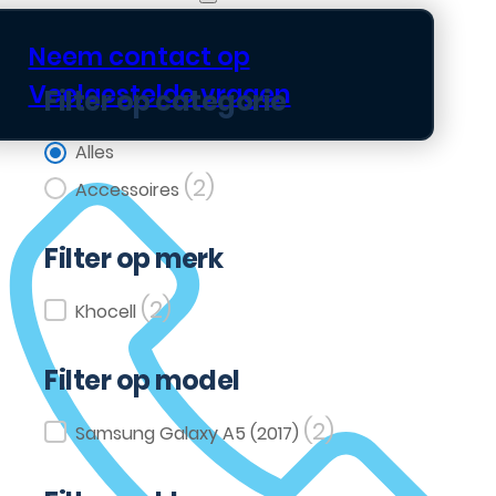
Neem contact op
Veelgestelde vragen
Filter op categorie
Filter op categorie
Alles
(2)
Accessoires
Filter op merk
(2)
Filter op merk
Khocell
Filter op model
(2)
Filter op model
Samsung Galaxy A5 (2017)