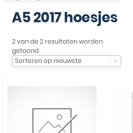
A5 2017 hoesjes
2 van de 2 resultaten worden
getoond
Sort Products
Sort content
Sort content
Sorteren op nieuwste