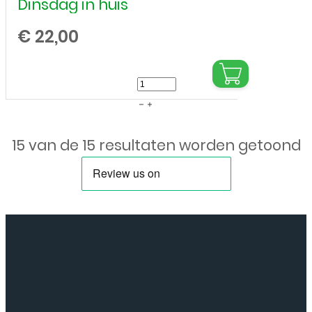
Dinsdag in huis
€
22,00
Camera
achterkant
voor
15 van de 15 resultaten worden getoond
Apple
iPhone
6S
Plus
aantal