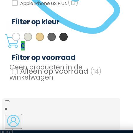
(12)
Apple iPhone 6S Plus
Filter op kleur
(3)
(1)
(1)
(1)
(3)
Wit
Zilver
Goud
Grijs
Zwart
Filter op kleur
0
Filter op voorraad
Geen producten in de
(14)
Filter op voorraad
winkelwagen.