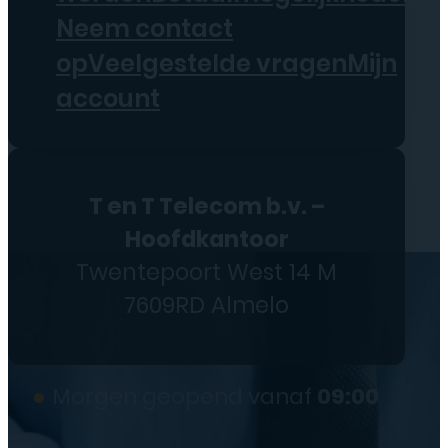
Neem contact
op
Veelgestelde vragen
Mijn
account
T en T Telecom b.v. –
Hoofdkantoor
Twentepoort West 14 M
7609RD Almelo
●
Morgen geopend vanaf
09:00