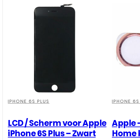
Scherm
voor
Apple
iPhone
6S
Plus
-
OEM
-
Zwart
,
,
,
,
,
,
aantal
IPHONE 6S PLUS
IPHONE 6S
LCD / Scherm voor Apple
Apple –
iPhone 6S Plus – Zwart
Home k