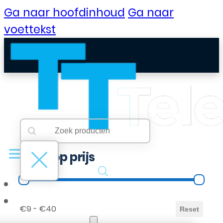
Ga naar hoofdinhoud
Ga naar
voettekst
Searchbar
Search content
Filter op prijs
Filter op prijs
B2B Portaal
€9 - €40
Reset
Klantenservice