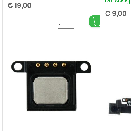
Dinsdag 
€
19,00
€
9,00
Apple
-
iPhone
6S
Plus
-
Oplaad
Connector
Flex
-
Grijs
aantal
,
,
,
,
,
,