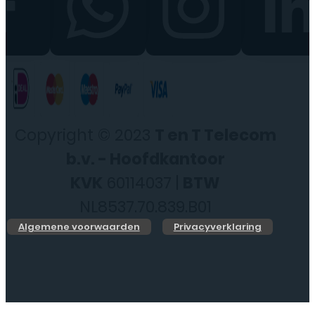
Copyright © 2023
T en T Telecom
b.v. - Hoofdkantoor
KVK
60114037 |
BTW
NL8537.70.839.B01
Algemene voorwaarden
Privacyverklaring