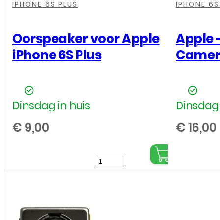
IPHONE 6S PLUS
IPHONE 6S
Oorspeaker voor Apple
Apple –
iPhone 6S Plus
Camer
Dinsdag in huis
Dinsdag 
€
9,00
€
16,00
Oorspeaker
voor
Apple
iPhone