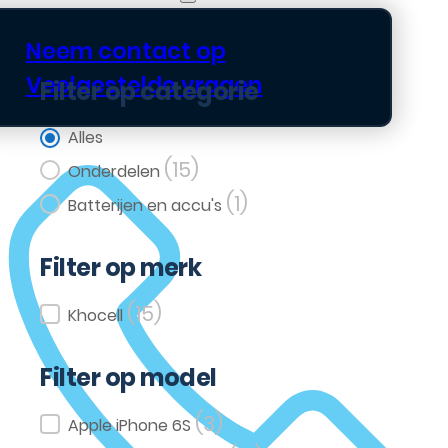
Neem contact op
Veelgestelde vragen
Filter op categorie
Filter op categorie
Alles
(15)
Onderdelen
(1)
Batterijen en accu's
Filter op merk
(15)
Filter op merk
Khocell
Filter op model
(3)
Filter op model
Apple iPhone 6S