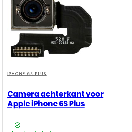
6S
Plus
aantal
,
,
,
IPHONE 6S PLUS
Camera achterkant voor
Apple iPhone 6S Plus