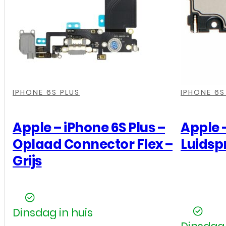
Plus
-
Home
knop
-
,
,
,
,
,
,
Zwart
IPHONE 6S PLUS
IPHONE 6S
aantal
Apple – iPhone 6S Plus –
Apple –
Oplaad Connector Flex –
Luidsp
Grijs
Dinsdag in huis