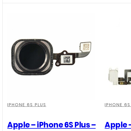
-
iPhone
6S
Plus
-
Home
knop
-
Goud
aantal
,
,
,
,
,
,
IPHONE 6S PLUS
IPHONE 6S
Apple – iPhone 6S Plus –
Apple –