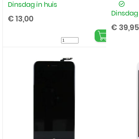
Dinsdag in huis
Dinsdag 
€
13,00
€
39,95
Batterij
/
Accu
voor
Apple
iPhone
6S
Plus
-
Hoge
Capaciteit