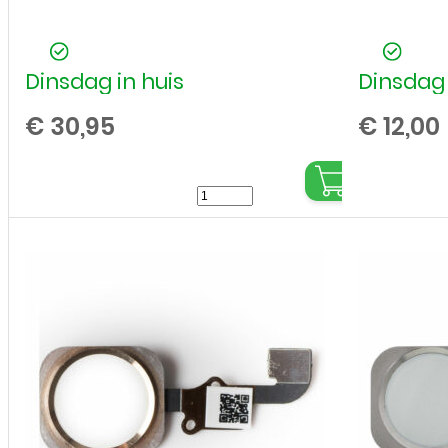
Dinsdag in huis
Dinsdag 
€
30,95
€
12,00
LCD
/
Scherm
voor
Apple
iPhone
6S
Plus
-