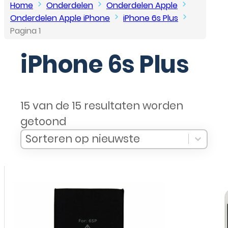
Home
Onderdelen
Onderdelen Apple
Onderdelen Apple iPhone
iPhone 6s Plus
Pagina 1
iPhone 6s Plus
15 van de 15 resultaten worden
getoond
Sort Products
Sort content
Sort content
Sorteren op nieuwste