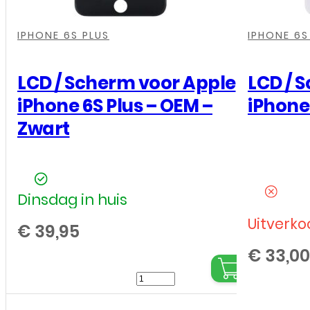
aantal
,
,
,
,
,
,
IPHONE 6S PLUS
IPHONE 6S
LCD / Scherm voor Apple
LCD / 
iPhone 6S Plus – OEM –
iPhone 
Zwart
Dinsdag in huis
Uitverko
€
39,95
€
33,00
LCD
/