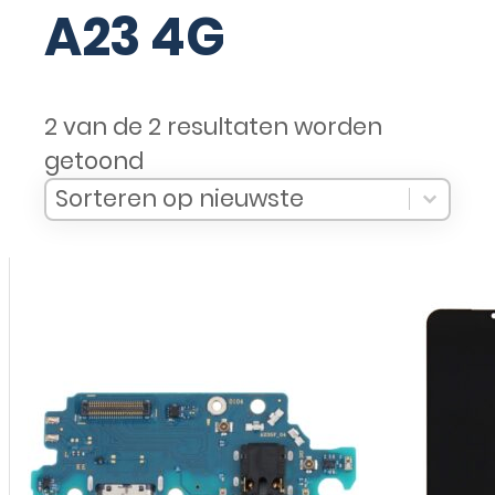
A23 4G
2 van de 2 resultaten worden
getoond
Sort Products
Sort content
Sort content
Sorteren op nieuwste