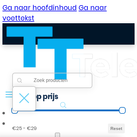
Ga naar hoofdinhoud
Ga naar
voettekst
Searchbar
Search content
Filter op prijs
Filter op prijs
B2B Portaal
€25 - €29
Reset
Klantenservice