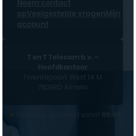
Neem contact
op
Veelgestelde vragen
Mijn
account
T en T Telecom b.v. –
Hoofdkantoor
Twentepoort West 14 M
7609RD Almelo
●
Vandaag geopend vanaf
09:00