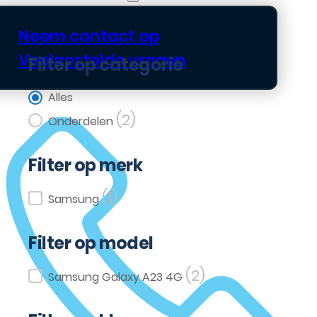
Neem contact op
Veelgestelde vragen
Filter op categorie
Filter op categorie
Alles
(2)
Onderdelen
Filter op merk
(1)
Filter op merk
Samsung
Filter op model
(2)
Filter op model
Samsung Galaxy A23 4G