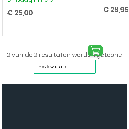
€
28,95
€
25,00
Samsung
2 van de 2 resultaten worden getoond
Galaxy
A23
4G
SM-
A235F
-
Oplaad
Connector