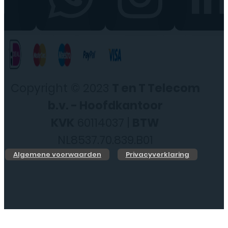
Copyright © 2023
T en T Telecom
b.v. - Hoofdkantoor
KVK
60114037 |
BTW
NL8537.70.839.B01
Algemene voorwaarden
Privacyverklaring