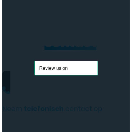
Board
aantal
Neem
contact
op
Neem
telefonisch
contact op
+31(0)35 6313897