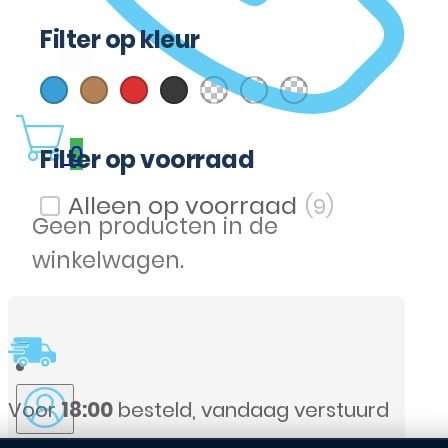
Filter op kleur
(1)
(1)
(1)
(2)
(1)
(1)
(2)
Blauw
Bruin
Rood
Zwart
Cognac
Rosé Goud
Transparent
Filter op kleur
0
Filter op voorraad
(9)
Filter op voorraad
Geen producten in de
winkelwagen.