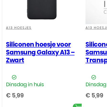
aantal
,
,
,
,
,
,
,
,
A13 HOESJES
A13 HOESJ
Siliconen hoesje voor
Silico
Samsung Galaxy A13 –
Samsun
Zwart
Trans
Dinsdag in huis
Dinsdag 
€
5,99
€
5,99