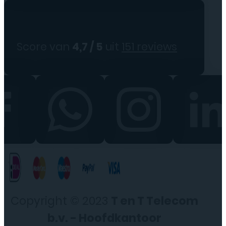
Score van
4,7 / 5
uit
151 reviews
Copyright © 2023
T en T Telecom
b.v. - Hoofdkantoor