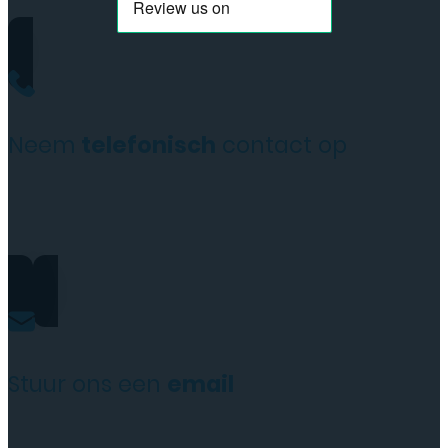
Neem
telefonisch
contact op
+31(0)35 6313897
Stuur ons een
email