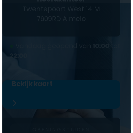
Twentepoort West 14 M
7609RD Almelo
●
Vandaag geopend van
10:00
tot
22:00
Bekijk kaart
OPENINGSTIJDEN