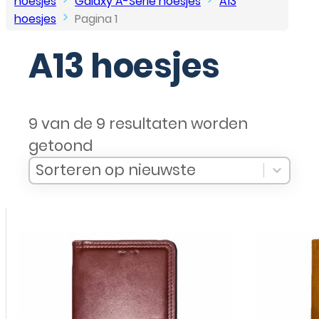
hoesjes
Galaxy A-Serie hoesjes
A13
hoesjes
Pagina 1
A13 hoesjes
9 van de 9 resultaten worden
getoond
Sort Products
Sort content
Sort content
Sorteren op nieuwste