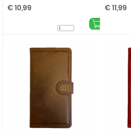
€
10,99
€
11,99
Bookcase
cover
voor
Samsung
Galaxy
A13
5G
-
Rosé
Goud
aantal
,
,
,
,
,
,
,
,