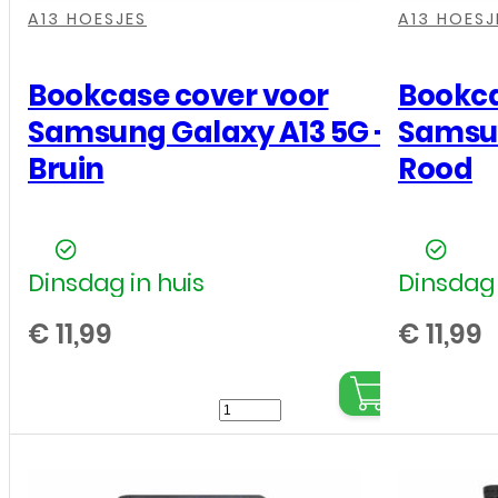
A13 HOESJES
A13 HOESJ
Bookcase cover voor
Bookca
Samsung Galaxy A13 5G –
Samsun
Bruin
Rood
Dinsdag in huis
Dinsdag 
€
11,99
€
11,99
Bookcase
cover
voor