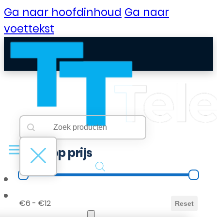
Ga naar hoofdinhoud
Ga naar
voettekst
Searchbar
Search content
Filter op prijs
Filter op prijs
B2B Portaal
€6 - €12
Reset
Klantenservice