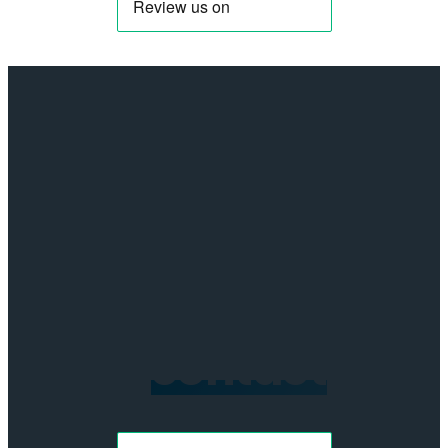
A13
5G
-
Schok
bestendig
-
Transparant
aantal
Neem
contact
op