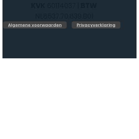
KVK
60114037 |
BTW
NL8537.70.839.B01
Algemene voorwaarden
Privacyverklaring