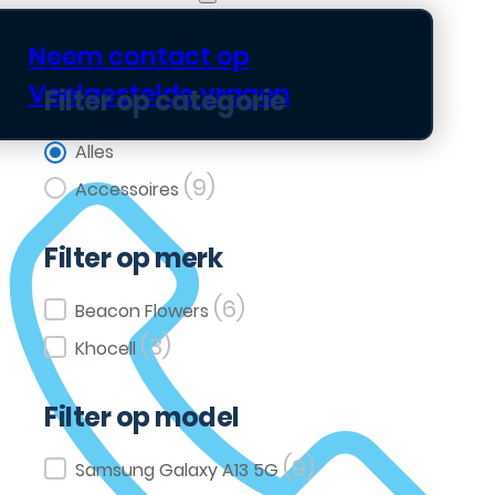
Neem contact op
Veelgestelde vragen
Filter op categorie
Filter op categorie
Alles
(9)
Accessoires
Filter op merk
(6)
Filter op merk
Beacon Flowers
(3)
Khocell
Filter op model
(9)
Filter op model
Samsung Galaxy A13 5G