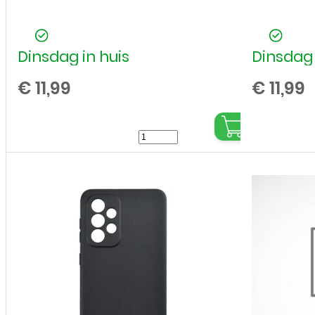
Dinsdag in huis
Dinsdag 
€
11,99
€
11,99
Bookcase
cover
voor
Samsung
Galaxy
A13
5G
-
Blauw