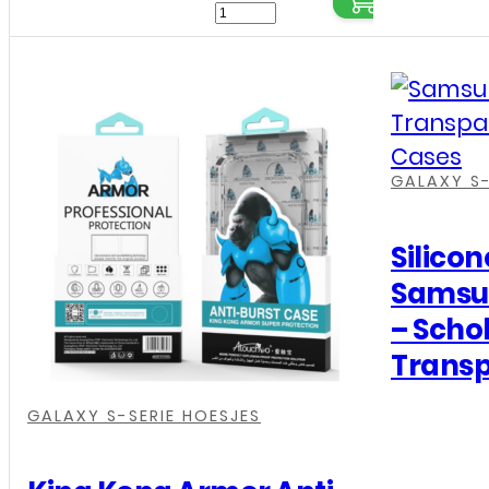
Bookcase
cover
voor
Samsung
Galaxy
,
,
,
S25
GALAXY S-
Plus
-
Silico
Licht
Samsun
Bruin
– Scho
aantal
Trans
,
,
,
GALAXY S-SERIE HOESJES