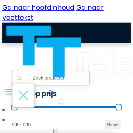
Ga naar hoofdinhoud
Ga naar
voettekst
Searchbar
Search content
Filter op prijs
Filter op prijs
B2B Portaal
€11 - €15
Reset
Klantenservice