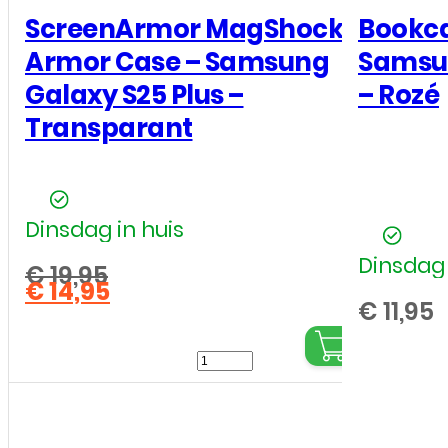
ScreenArmor MagShock
Bookca
Armor Case – Samsung
Samsun
Galaxy S25 Plus –
– Rozé
Transparant
Dinsdag in huis
Dinsdag 
€
19,95
€
14,95
Oorspronkelijke
Huidige
€
11,95
prijs
prijs
was:
ScreenArmor
is:
€ 19,95.
€ 14,95.
MagShock