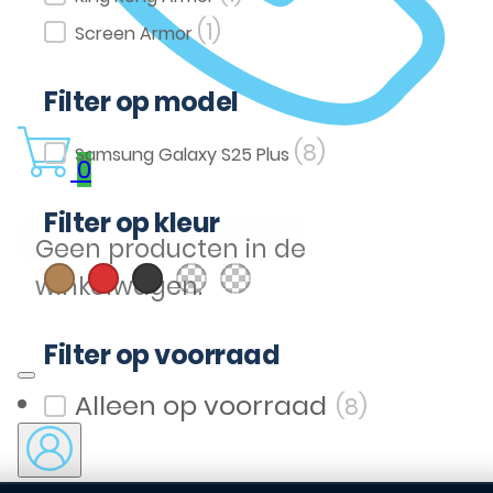
(1)
Screen Armor
Filter op model
(8)
Filter op model
Samsung Galaxy S25 Plus
0
Filter op kleur
(1)
(1)
(1)
(1)
(3)
Geen producten in de
Bruin
Rood
Zwart
Licht Bruin
Transparent
Filter op kleur
winkelwagen.
Filter op voorraad
(8)
Filter op voorraad