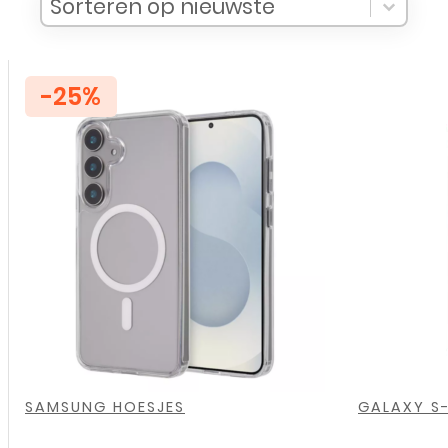
getoond
Sort Products
Sort content
Sort content
Sorteren op nieuwste
-25%
,
,
,
,
,
SAMSUNG HOESJES
GALAXY S-