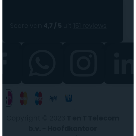
Score van
4,7 / 5
uit
151 reviews
Copyright © 2023
T en T Telecom