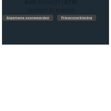
b.v. - Hoofdkantoor
KVK
60114037 |
BTW
NL8537.70.839.B01
Algemene voorwaarden
Privacyverklaring