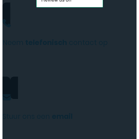
Neem
telefonisch
contact op
+31(0)35 6313897
Stuur ons een
email