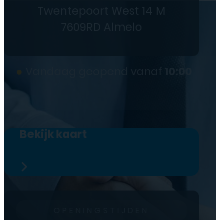
Hoofdkantoor
Twentepoort West 14 M
7609RD Almelo
●
Vandaag geopend vanaf
10:00
Bekijk kaart