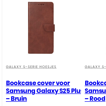
Armor
Case
–
Samsung
Galaxy
S25
Plus
–
Transparant
aantal
,
,
,
,
,
,
GALAXY S-SERIE HOESJES
GALAXY S-
Bookcase cover voor
Bookca
Samsung Galaxy S25 Plus
Samsun
– Bruin
– Rood