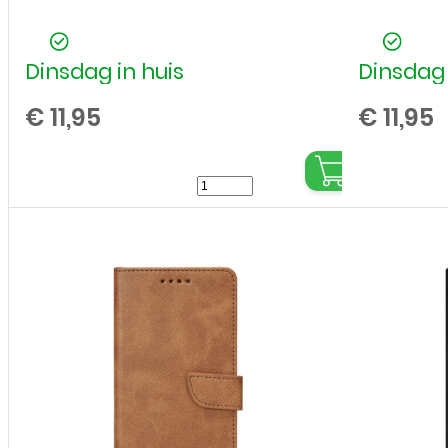
Dinsdag in huis
Dinsdag 
€
11,95
€
11,95
Bookcase
cover
voor
Samsung
Galaxy
S25
Plus
-