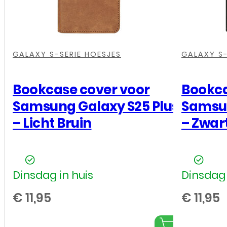
Bruin
aantal
,
,
,
,
,
,
GALAXY S-SERIE HOESJES
GALAXY S-
Bookcase cover voor
Bookca
Samsung Galaxy S25 Plus
Samsun
– Licht Bruin
– Zwar
Dinsdag in huis
Dinsdag 
€
11,95
€
11,95