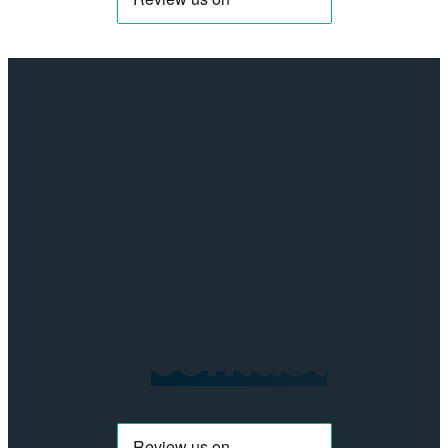
Burst
voor
Samsung
Galaxy
S25
Plus
-
Transparant
aantal
Neem
contact
op