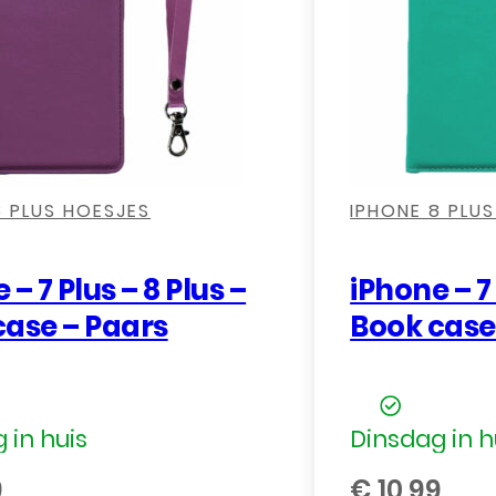
,
,
,
,
,
8 PLUS HOESJES
IPHONE 8 PLU
 – 7 Plus – 8 Plus –
iPhone – 7 
case – Paars
Book case
 in huis
Dinsdag in h
9
€
10,99