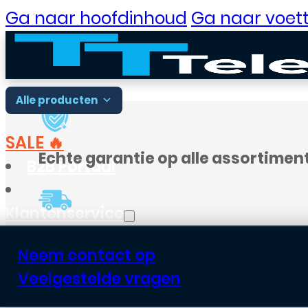
Ga naar hoofdinhoud
Ga naar voett
Alle producten
SALE 🔥
Echte garantie op alle assortimen
B2B Portaal
Klantenservice
Voor
18:00
besteld, vandaag verst
Neem contact op
Veelgestelde vragen