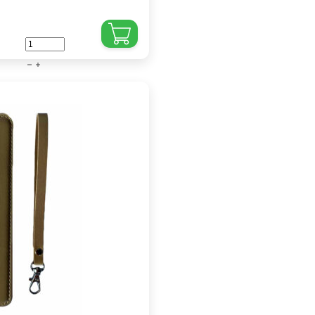
iPhone
-
7
Plus
-
8
Plus
-
Book
case
-
Roze
aantal