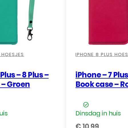
,
,
,
,
,
S HOESJES
IPHONE 8 PLUS HOE
Plus – 8 Plus –
iPhone – 7 Plus
 – Groen
Book case – R
uis
Dinsdag in huis
€
10,99