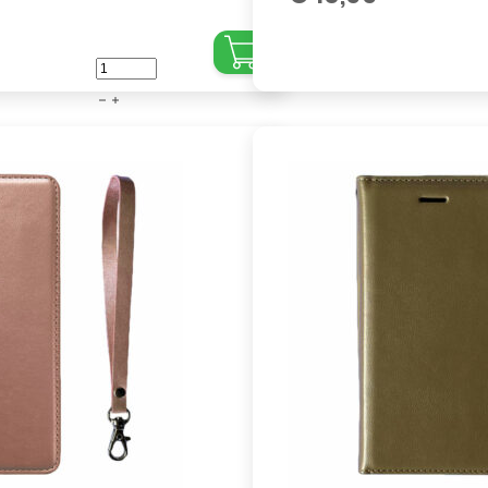
iPhone
-
7
Plus
-
8
Plus
-
Book
case
-
Groen
aantal
,
,
,
,
,