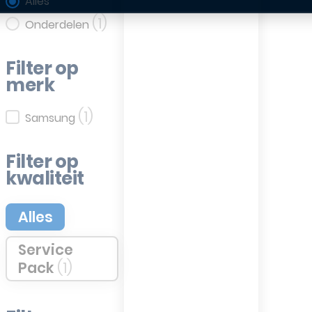
Filter op categorie
Alles
(1)
Onderdelen
Filter op
merk
(1)
Filter op merk
Samsung
Filter op
kwaliteit
Filter op kwaliteit
Alles
Service
Pack
(1)