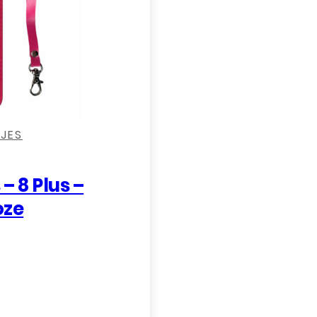
SJES
 – 8 Plus –
oze