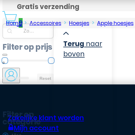
Gratis verzending
0
Home
Accessoires
Hoesjes
Apple hoesjes
Searchbar
Search content
Terug
naar
Filter op prijs
boven
Filter op prijs
Reset
Filter op
Zakelijke klant worden
categorie
Mijn account