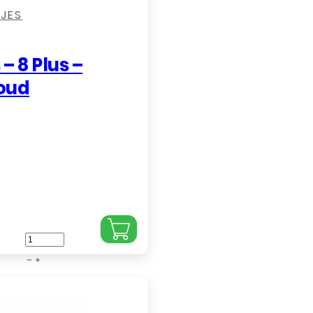
SJES
 – 8 Plus –
oud
iPhone
-
7
Plus