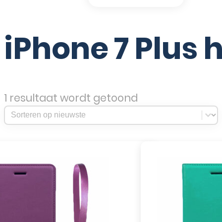
iPhone 7 Plus 
1 resultaat wordt getoond
Sort Products
Sort content