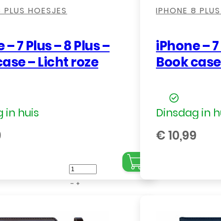
8 PLUS HOESJES
IPHONE 8 PLU
 – 7 Plus – 8 Plus –
iPhone – 7 
ase – Licht roze
Book case
 in huis
Dinsdag in h
9
€
10,99
iPhone
-
7
Plus