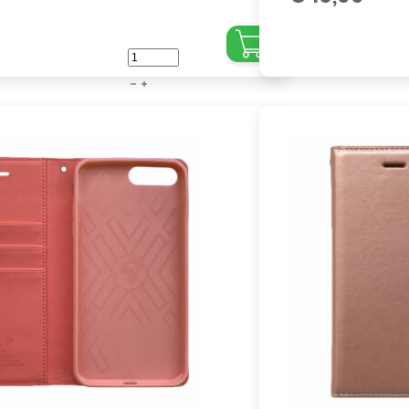
iPhone
-
7
Plus
-
8
Plus
-
Book
case
-
Paars
aantal
,
,
,
,
,