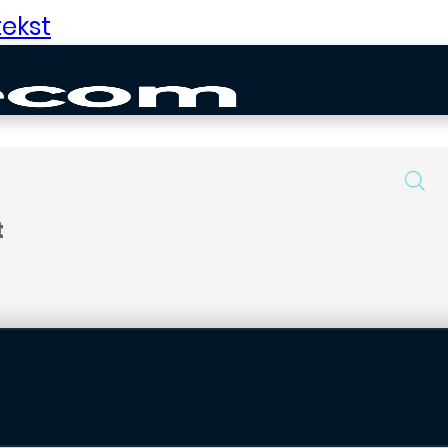
ekst
t
uurd