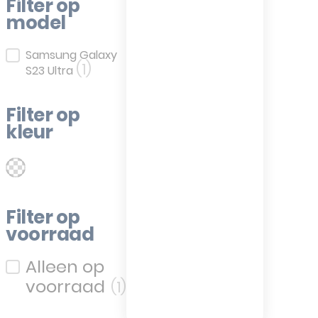
Filter op
model
Filter op model
Samsung Galaxy
(1)
S23 Ultra
Filter op
kleur
(1)
aphite
Filter op kleur
Filter op
voorraad
Filter op voorraad
(1)