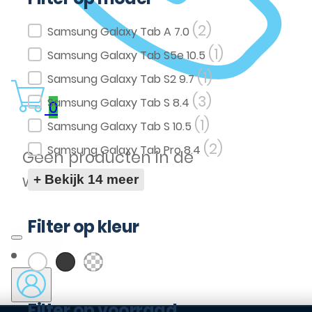
(2)
Filter op model
Samsung Galaxy Tab A 7.0
(1)
Samsung Galaxy Tab S5e 10.5
(1)
Samsung Galaxy Tab S2 9.7
(3)
Samsung Galaxy Tab S 8.4
0
(1)
Samsung Galaxy Tab S 10.5
(2)
Samsung Galaxy Tab Pro 8.4
Geen producten in de
winkelwagen.
+ Bekijk 14 meer
Filter op kleur
(10)
(9)
(8)
Wit
Zwart
Transparent
Filter op kleur
Filter op voorraad