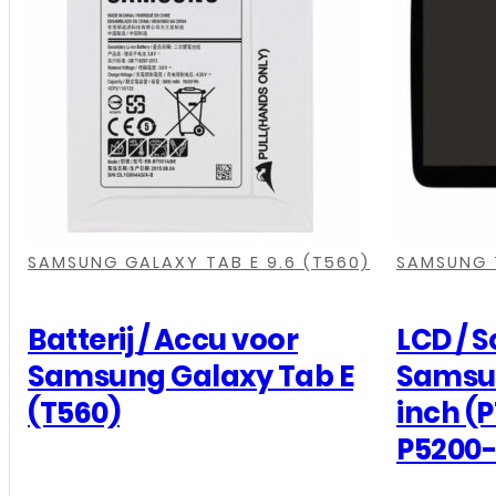
Galaxy
Tab
A
(T590)
aantal
,
,
,
,
,
,
,
,
,
,
SAMSUNG GALAXY TAB E 9.6 (T560)
SAMSUNG 
Batterij / Accu voor
LCD / 
Samsung Galaxy Tab E
Samsun
(T560)
inch (
P5200-