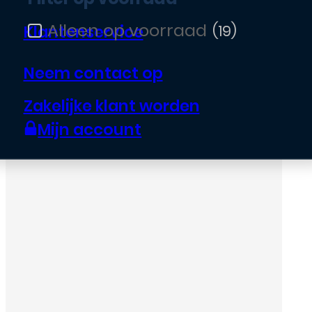
Klantenservice
(19)
Filter op voorraad
Neem contact op
Zakelijke klant worden
Mijn account