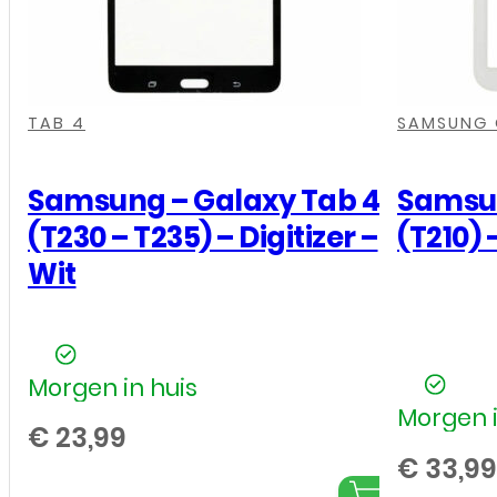
Tab
E
(T560)
,
,
,
,
,
,
,
,
,
aantal
TAB 4
SAMSUNG G
Samsung – Galaxy Tab 4
Samsun
(T230 – T235) – Digitizer –
(T210) 
Wit
Morgen in huis
Morgen i
€
23,99
€
33,99