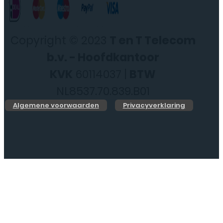
Copyright © 2023
T en T Telecom
b.v. - Hoofdkantoor
KVK
60114037 |
BTW
NL8537.70.839.B01
Algemene voorwaarden
Privacyverklaring