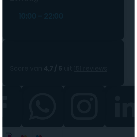
10:00 – 22:00
Score van
4,7 / 5
uit
151 reviews