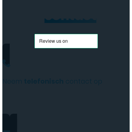
Neem
contact
op
Neem
telefonisch
contact op
+31(0)35 6313897