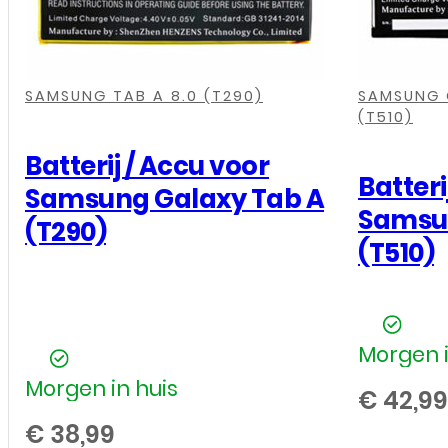
,
,
,
,
,
,
,
,
SAMSUNG TAB A 8.0 (T290)
SAMSUNG G
(T510)
Batterij / Accu voor
Batteri
Samsung Galaxy Tab A
Samsun
(T290)
(T510)
Morgen i
Morgen in huis
€
42,99
€
38,99