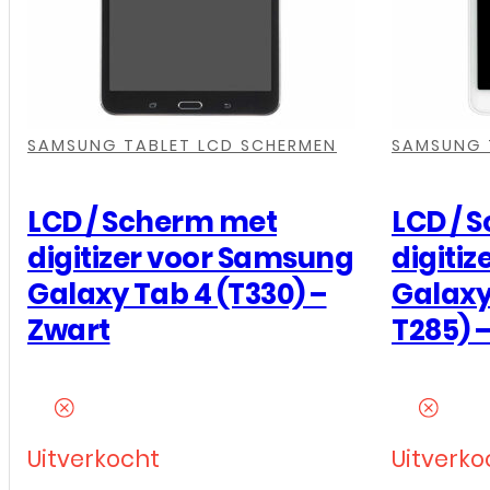
,
,
,
,
,
,
,
,
,
SAMSUNG TABLET LCD SCHERMEN
SAMSUNG 
LCD / Scherm met
LCD / 
digitizer voor Samsung
digiti
Galaxy Tab 4 (T330) –
Galaxy
Zwart
T285) –
Uitverkocht
Uitverko