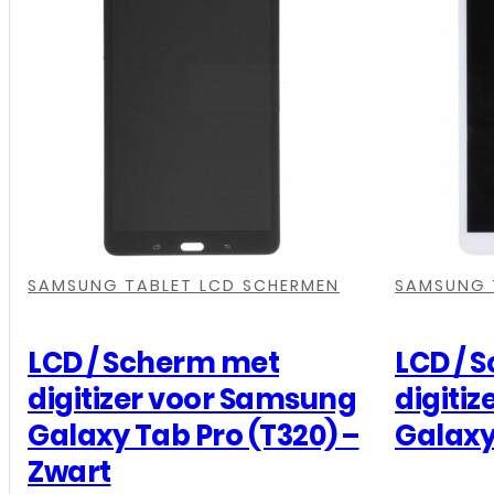
,
,
,
,
,
,
,
,
,
SAMSUNG TABLET LCD SCHERMEN
SAMSUNG 
LCD / Scherm met
LCD / 
digitizer voor Samsung
digiti
Galaxy Tab Pro (T320) –
Galaxy
Zwart