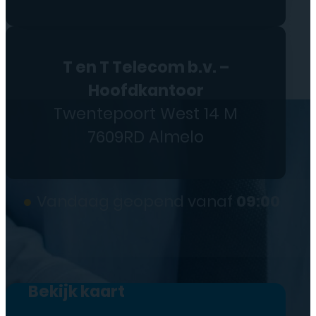
T en T Telecom b.v. –
Hoofdkantoor
Twentepoort West 14 M
7609RD Almelo
●
Vandaag geopend vanaf
09:00
Bekijk kaart