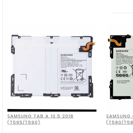
Batterij
/
Accu
voor
Samsung
Galaxy
Tab
A
(T290)
,
,
,
,
,
,
,
,
aantal
SAMSUNG TAB A 10.5 2018
SAMSUNG G
(T595/T590)
(T580/T5