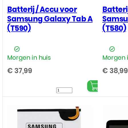
Batterij / Accu voor
Batteri
Samsung Galaxy Tab A
Samsun
(T590)
(T580)
Morgen in huis
Morgen i
€
37,99
€
38,99
Batterij
/
Accu
voor
Samsung