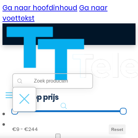
Ga naar hoofdinhoud
Ga naar
voettekst
Searchbar
Search content
Filter op prijs
Filter op prijs
B2B Portaal
€9 - €244
Reset
Klantenservice