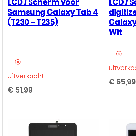
LCD / Scherm voor
LCD / 
Samsung Galaxy Tab 4
digiti
(T230 – T235)
Galaxy
Wit
Uitverko
Uitverkocht
€
65,99
€
51,99