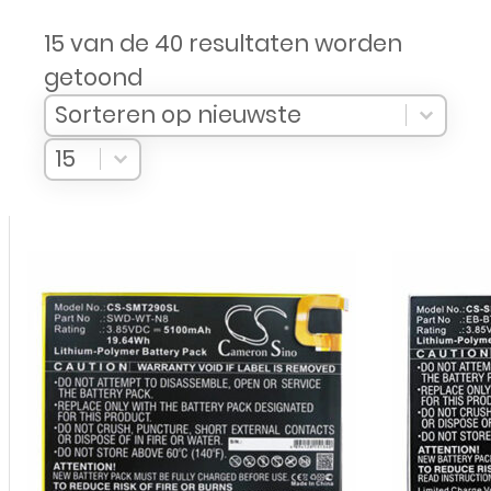
15 van de 40 resultaten worden
getoond
Sort Products
Sort content
Sort content
Sorteren op nieuwste
Select number per page
Select number per page
15