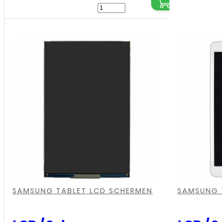
Samsung
-
Galaxy
Tab
4
(T230
-
T235)
-
Digitizer
-
Wit
,
,
,
,
,
,
,
,
aantal
SAMSUNG TABLET LCD SCHERMEN
SAMSUNG 