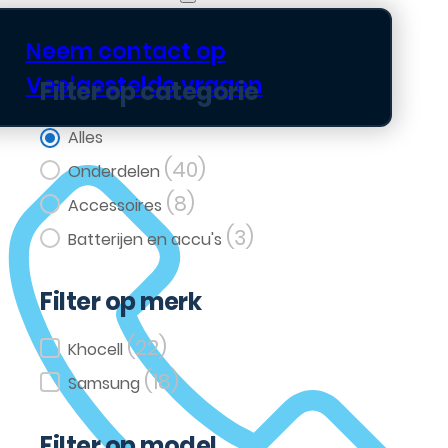
Neem contact op
Veelgestelde vragen
Filter op categorie
Filter op categorie
Alles
(40)
Onderdelen
(8)
Accessoires
(3)
Batterijen en accu's
Filter op merk
(22)
Filter op merk
Khocell
(18)
Samsung
Filter op model