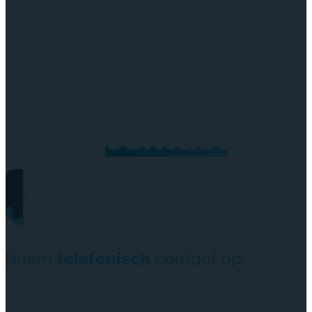
Neem
contact
op
Neem
telefonisch
contact op
+31(0)35 6313897