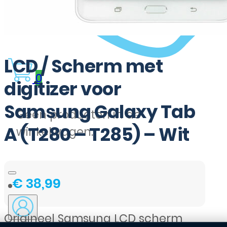
LCD / Scherm met
0
digitizer voor
Samsung Galaxy Tab
Geen producten in de
A (T280 – T285) – Wit
winkelwagen.
€
38,99
Origineel Samsung LCD scherm