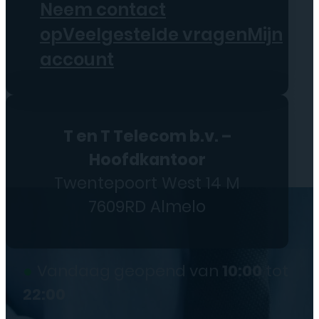
Neem contact
op
Veelgestelde vragen
Mijn
account
T en T Telecom b.v. –
Hoofdkantoor
Twentepoort West 14 M
7609RD Almelo
●
Vandaag geopend van
10:00
tot
22:00