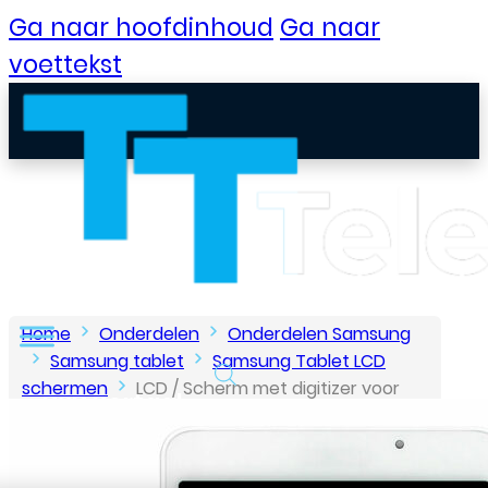
Ga naar hoofdinhoud
Ga naar
voettekst
Home
Onderdelen
Onderdelen Samsung
Samsung tablet
Samsung Tablet LCD
schermen
LCD / Scherm met digitizer voor
B2B Portaal
Samsung Galaxy Tab A (T280 – T285) – Wit
Klantenservice