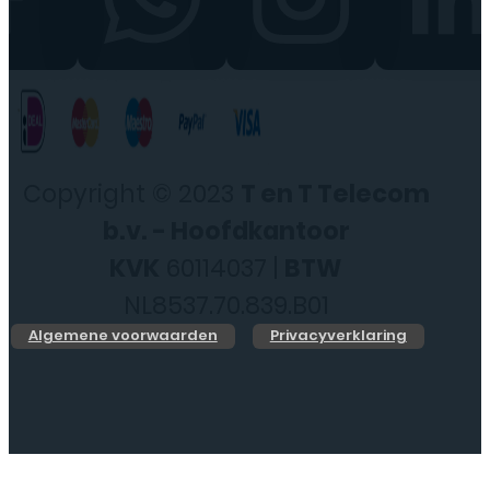
Copyright © 2023
T en T Telecom
b.v. - Hoofdkantoor
KVK
60114037 |
BTW
NL8537.70.839.B01
Algemene voorwaarden
Privacyverklaring