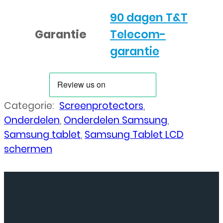
90 dagen T&T
Garantie
Telecom-
garantie
Categorie:
Screenprotectors
,
Onderdelen
,
Onderdelen Samsung
,
Samsung tablet
,
Samsung Tablet LCD
schermen