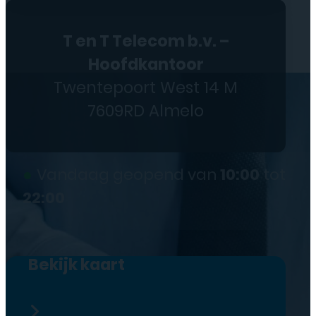
T en T Telecom b.v. –
Hoofdkantoor
Twentepoort West 14 M
7609RD Almelo
●
Vandaag geopend van
10:00
tot
22:00
Bekijk kaart