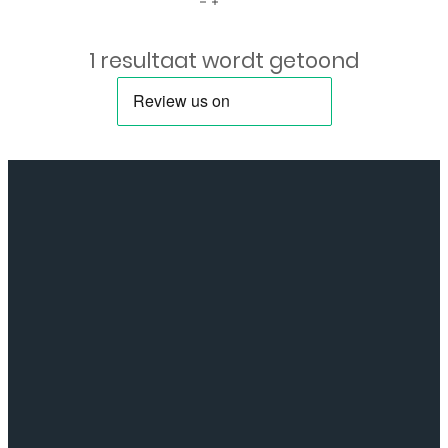
Scherm
1 resultaat wordt getoond
zonder
frame
voor
Oppo
A54
5G
(CPH2195),
A74
5G
(CPH2197),
A93
5G
(PCGM00),