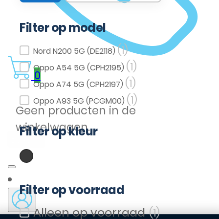
Filter op model
(1)
Filter op model
Nord N200 5G (DE2118)
(1)
Oppo A54 5G (CPH2195)
0
(1)
Oppo A74 5G (CPH2197)
(1)
Oppo A93 5G (PCGM00)
Geen producten in de
winkelwagen.
Filter op kleur
(1)
Zwart
Filter op kleur
Filter op voorraad
(1)
Filter op voorraad