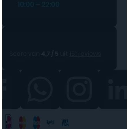
10:00 – 22:00
Score van
4,7 / 5
uit
151 reviews