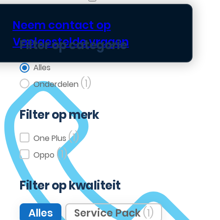
Neem contact op
Veelgestelde vragen
Filter op categorie
Filter op categorie
Alles
(1)
Onderdelen
Filter op merk
(1)
Filter op merk
One Plus
(1)
Oppo
Filter op kwaliteit
Filter op kwaliteit
Alles
Service Pack
(1)