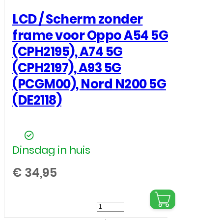
LCD / Scherm zonder
frame voor Oppo A54 5G
(CPH2195), A74 5G
(CPH2197), A93 5G
(PCGM00), Nord N200 5G
(DE2118)
Dinsdag in huis
€
34,95
LCD
/