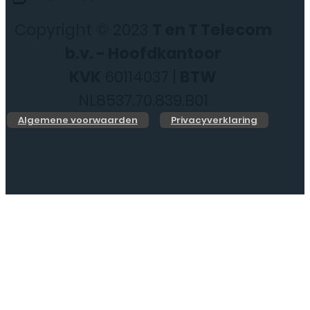
Copyright © 2023
T en T Telecom
b.v. - Hoofdkantoor
KVK
60114037 |
BTW
NL8537.70.839.B01
Algemene voorwaarden
Privacyverklaring