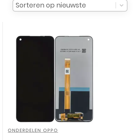
Sort Products
Sort content
Sort content
Sorteren op nieuwste
,
,
,
,
,
,
ONDERDELEN OPPO