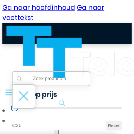
Ga naar hoofdinhoud
Ga naar
voettekst
Searchbar
Search content
Filter op prijs
Filter op prijs
B2B Portaal
€35
Reset
Klantenservice