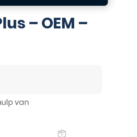
Plus – OEM –
hulp van