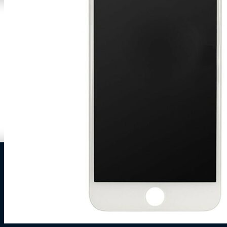
0
Zakelijke klant worden
Mijn account