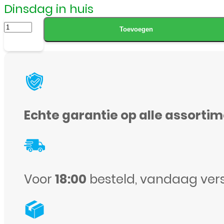
Dinsdag in huis
LCD
Toevoegen
/
Scherm
voor
Apple
iPhone
Echte garantie op alle assorti
6S
Plus
-
OEM
Voor
18:00
besteld, vandaag ver
-
Wit