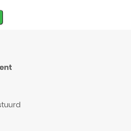
ment
stuurd