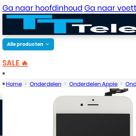
Ga naar hoofdinhoud
Ga naar voett
Alle producten
SALE 🔥
B2B Portaal
Home
Onderdelen
Onderdelen Apple
Ond
– Wit
Klantenservice
Neem contact op
Veelgestelde vragen