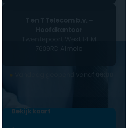
T en T Telecom b.v. –
Hoofdkantoor
Twentepoort West 14 M
7609RD Almelo
●
Vandaag geopend vanaf
09:00
Bekijk kaart