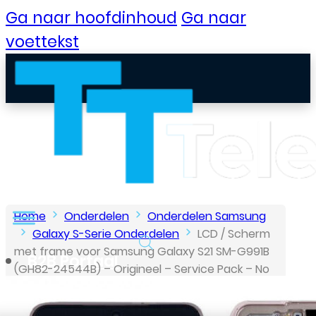
Ga naar hoofdinhoud
Ga naar
voettekst
Home
Onderdelen
Onderdelen Samsung
Galaxy S-Serie Onderdelen
LCD / Scherm
met frame voor Samsung Galaxy S21 SM-G991B
B2B Portaal
(GH82-24544B) – Origineel – Service Pack – No
Battery – No Front Camera – Phantom Violet
Klantenservice