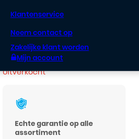
Phantom Violet
Klantenservice
Neem contact op
€
133,95
Zakelijke klant worden
Mijn account
Uitverkocht
Echte garantie op alle
assortiment