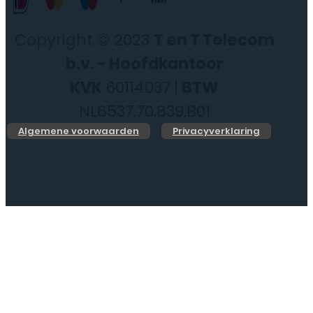
Copyright © 2023
T en T Telecom
b.v. - Hoofdkantoor
KVK
60114037 |
BTW
NL8537.70.839.B01
Algemene voorwaarden
Privacyverklaring