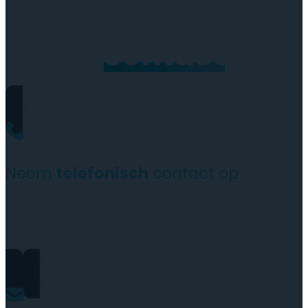
Neem
contact
op
Neem
telefonisch
contact op
+31(0)35 6313897