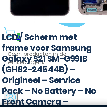
LCD / Scherm met
0
frame voor Samsung
Geen producten in de
Galaxy S21 SM-G991B
winkelwagen.
(GH82-24544B) –
Origineel – Service
Pack – No Battery – No
Front Camera –