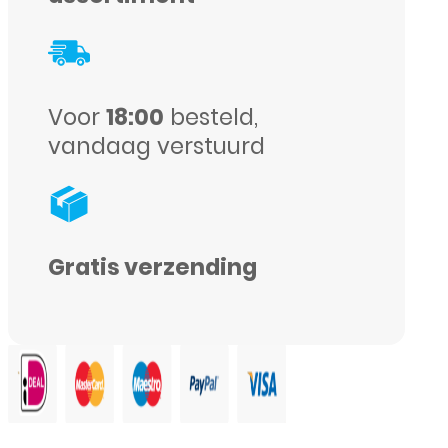
Max
-
Top
Voor
18:00
besteld,
Incell
vandaag verstuurd
Kwaliteit
-
Zwart
aantal
Gratis verzending