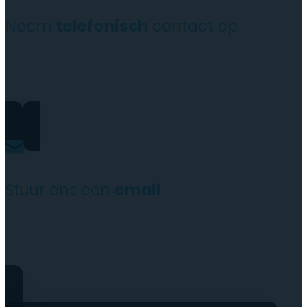
Neem
telefonisch
contact op
+31(0)35 6313897
Stuur ons een
email
service@tttelecomshop.n