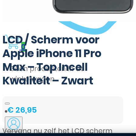
LCD / Scherm voor
0
Apple iPhone 11 Pro
Max – Top Incell
Geen producten in de
Kwaliteit – Zwart
winkelwagen.
€
26,95
Vervang nu zelf het LCD scherm