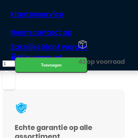
van je iPhone! Dit kan eenvoudig
Klantenservice
met behulp van
speciaal
gereedschap
.
Neem contact op
Zakelijke klant worden
Dinsdag in huis
Mijn account
LCD
43 op voorraad
Toevoegen
/
Scherm
voor
Apple
iPhone
11
Echte garantie op alle
Pro
assortiment