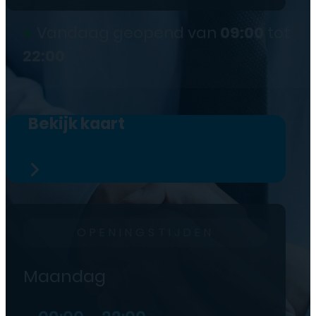
●
Vandaag geopend van
09:00
tot
22:00
Bekijk kaart
OPENINGSTIJDEN
Maandag