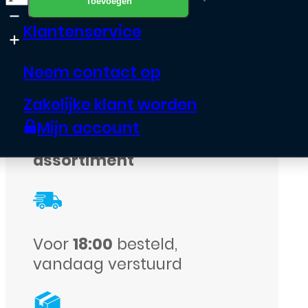
Toevoegen
/
Klantenservice
Accu
Apple
Neem contact op
iPhone
Zakelijke klant worden
16
Mijn account
Pro
Echte garantie op alle
-
assortiment
Hoge
Capaciteit
aantal
Voor
18:00
besteld,
vandaag verstuurd