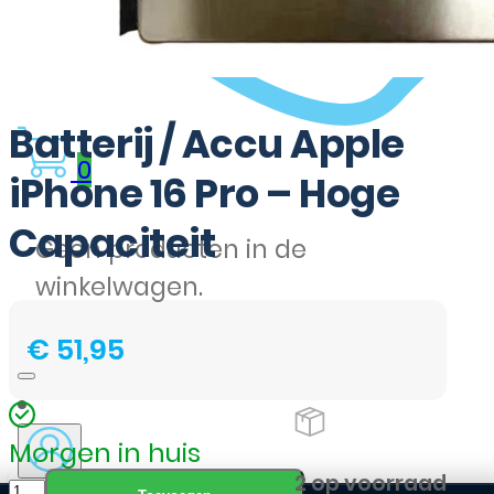
Batterij / Accu Apple
0
iPhone 16 Pro – Hoge
Capaciteit
Geen producten in de
winkelwagen.
€
51,95
Morgen in huis
Batterij
2 op voorraad