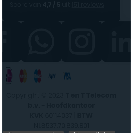
Score van
4,7 / 5
uit
151 reviews
Copyright © 2023
T en T Telecom
b.v. - Hoofdkantoor
KVK
60114037 |
BTW
NL8537.70.839.B01