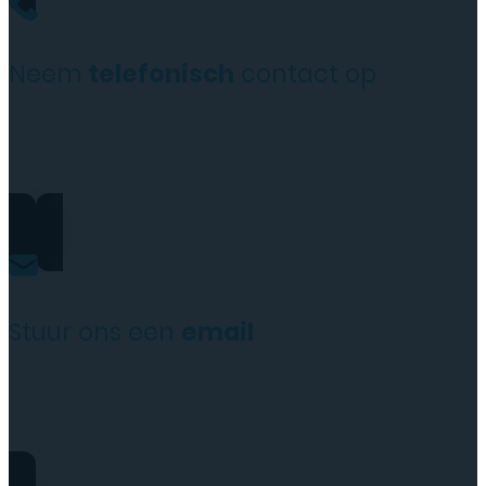
Neem
telefonisch
contact op
+31(0)35 6313897
Stuur ons een
email
service@tttelecomshop.n