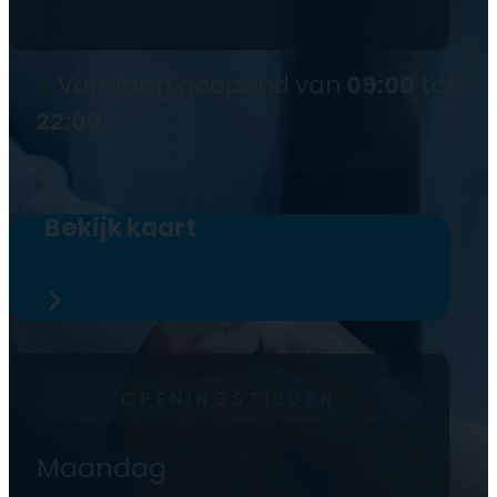
●
Vandaag geopend van
09:00
tot
22:00
Bekijk kaart
OPENINGSTIJDEN
Maandag