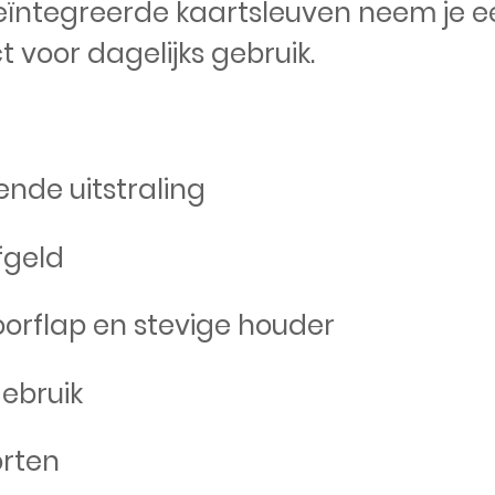
e geïntegreerde kaartsleuven neem je e
t voor dagelijks gebruik.
ende uitstraling
fgeld
oorflap en stevige houder
gebruik
orten