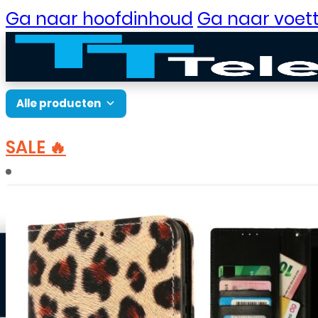
Ga naar hoofdinhoud
Ga naar voett
Alle producten
SALE 🔥
B2B Portaal
Home
Accessoires
Hoesjes
Samsung hoes
Klantenservice
Neem contact op
Veelgestelde vragen