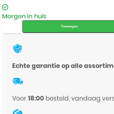
Morgen in huis
Samsung
Toevoegen
S25
-
Luipaard
Print
Echte garantie op alle assorti
-
Bookcase
aantal
Voor
18:00
besteld, vandaag ver