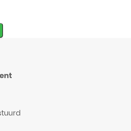
ment
stuurd