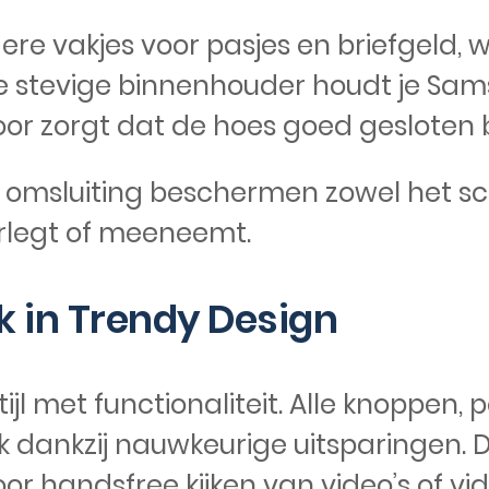
e vakjes voor pasjes en briefgeld, w
De stevige binnenhouder houdt je Samsu
oor zorgt dat de hoes goed gesloten b
 omsluiting beschermen zowel het s
erlegt of meeneemt.
 in Trendy Design
l met functionaliteit. Alle knoppen, 
jk dankzij nauwkeurige uitsparingen. 
r handsfree kijken van video’s of vid