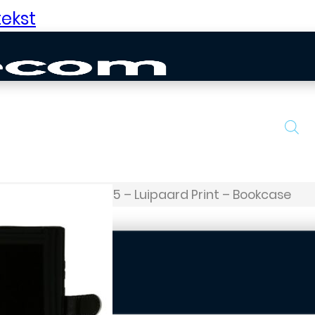
ekst
jes
Samsung S25 – Luipaard Print – Bookcase