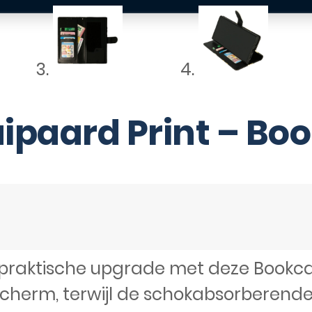
ipaard Print – Bo
praktische upgrade met deze Bookcase
scherm, terwijl de schokabsorberende