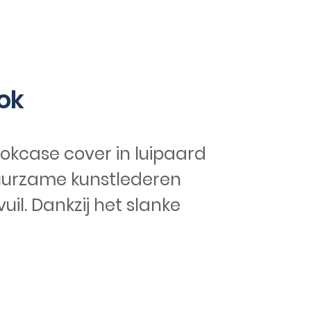
ok
kcase cover in luipaard
 duurzame kunstlederen
il. Dankzij het slanke