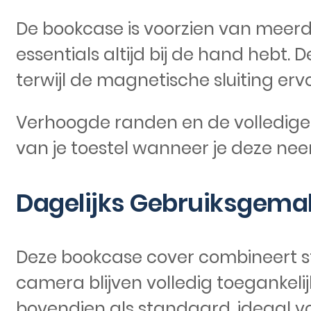
De bookcase is voorzien van meerder
essentials altijd bij de hand hebt. 
terwijl de magnetische sluiting erv
Verhoogde randen en de volledige
van je toestel wanneer je deze ne
Dagelijks Gebruiksgemak
Deze bookcase cover combineert stij
camera blijven volledig toegankeli
bovendien als standaard, ideaal voo