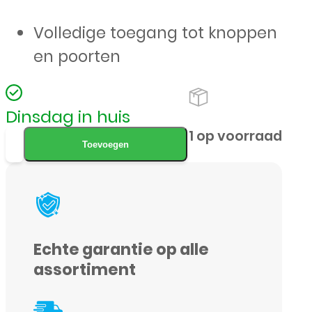
Volledige toegang tot knoppen
en poorten
Dinsdag in huis
Triangle
1 op voorraad
Toevoegen
Armor
Case
-
Samsung
Echte garantie op alle
A56
assortiment
5G-
Zwart