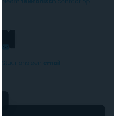
Neem
telefonisch
contact op
+31(0)35 6313897
Stuur ons een
email
service@tttelecomshop.n