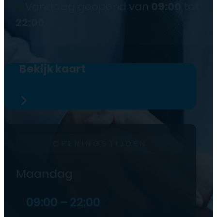
●
Vandaag geopend van
09:00
tot
22:00
Bekijk kaart
OPENINGSTIJDEN
Maandag
09:00 – 22:00