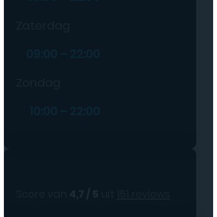
Zaterdag
09:00 – 22:00
Zondag
10:00 – 22:00
Score van
4,7 / 5
uit
151 reviews