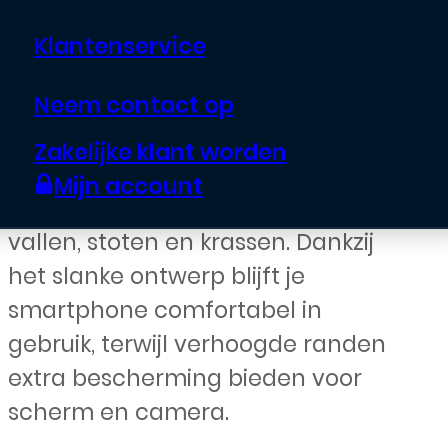
Geef je Samsung Galaxy A56 5G
robuuste en stijlvolle
Klantenservice
bescherming met de Triangle
Neem contact op
Armor Case.
Het
schokabsorberende TPU-materiaal
Zakelijke klant worden
en het stevige driehoekdesign
Mijn account
beschermen je toestel tegen
vallen, stoten en krassen. Dankzij
het slanke ontwerp blijft je
smartphone comfortabel in
gebruik, terwijl verhoogde randen
extra bescherming bieden voor
scherm en camera.