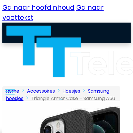
Ga naar hoofdinhoud
Ga naar
voettekst
Home
Accessoires
Hoesjes
Samsung
hoesjes
Triangle Armor Case – Samsung A56
5G- Zwart
B2B Portaal
Klantenservice