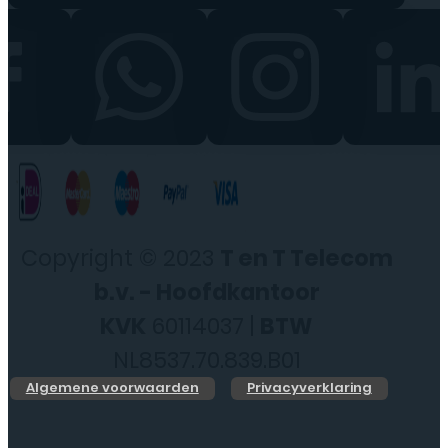
Copyright © 2023
T en T Telecom
b.v. - Hoofdkantoor
KVK
60114037 |
BTW
NL8537.70.839.B01
Algemene voorwaarden
Privacyverklaring