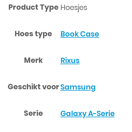
Product Type
Hoesjes
Hoes type
Book Case
Merk
Rixus
Geschikt voor
Samsung
Serie
Galaxy A-Serie