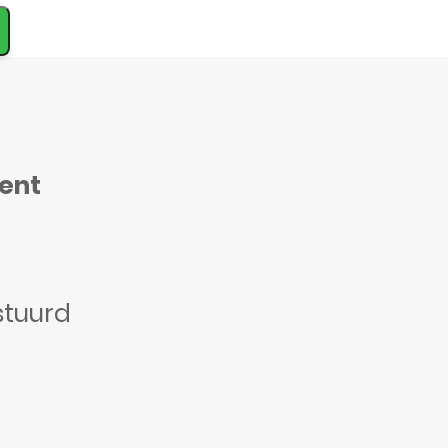
ment
stuurd