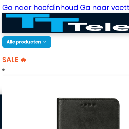
Ga naar hoofdinhoud
Ga naar voett
Alle producten
SALE 🔥
B2B Portaal
Home
Accessoires
Hoesjes
Samsung hoes
Klantenservice
Neem contact op
Veelgestelde vragen