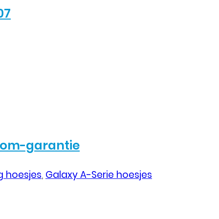
07
com-garantie
 hoesjes
,
Galaxy A-Serie hoesjes