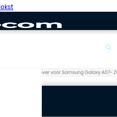
ekst
jes
Bookcase cover voor Samsung Galaxy A07- 