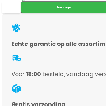
Bookcase
Toevoegen
cover
voor
Samsung
Galaxy
Echte garantie op alle assorti
A07-
Zwart
aantal
Voor
18:00
besteld, vandaag ver
Gratis verzending