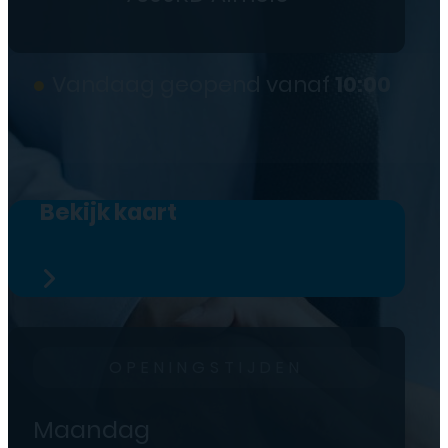
●
Vandaag geopend vanaf
10:00
Bekijk kaart
OPENINGSTIJDEN
Maandag