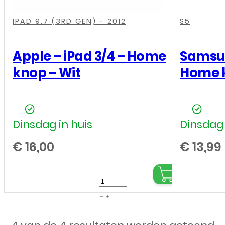
-
,
,
,
,
,
,
,
Wit
IPAD 9.7 (3RD GEN) - 2012
S5
aantal
Apple – iPad 3/4 – Home
Samsun
knop – Wit
Home k
Dinsdag in huis
Dinsdag 
€
16,00
€
13,99
Apple
-
iPad