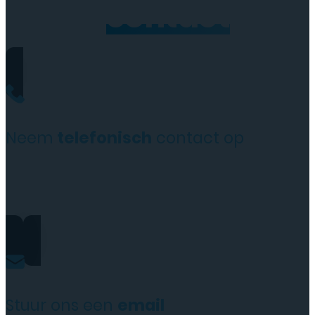
Neem
contact
op
Neem
telefonisch
contact op
+31(0)35 6313897
Stuur ons een
email