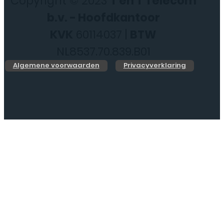
Copyright © 2023
T en T Telecom
b.v. - Hoofdkantoor
KVK
60114037 |
BTW
NL8537.70.839.B01
Algemene voorwaarden
Privacyverklaring